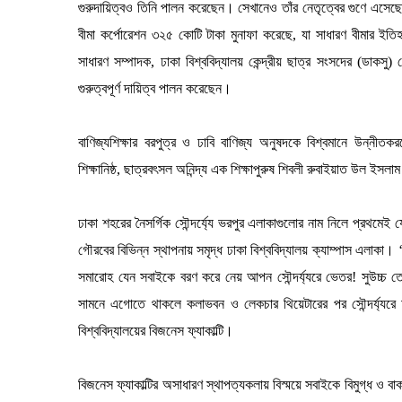
গুরুদায়িত্বও তিনি পালন করেছেন। সেখানেও তাঁর নেতৃত্বের গুণে এসেছ
বীমা কর্পোরেশন ৩২৫ কোটি টাকা মুনাফা করেছে, যা সাধারণ বীমার ইতি
সাধারণ সম্পাদক, ঢাকা বিশ্ববিদ্যালয় কেন্দ্রীয় ছাত্র সংসদের (ডাকসু
গুরুত্বপূর্ণ দায়িত্ব পালন করেছেন।
বাণিজ্যশিক্ষার বরপুত্র ও ঢাবি বাণিজ্য অনুষদকে বিশ্বমানে উন্নীতকরণের 
শিক্ষানিষ্ঠ, ছাত্রবৎসল অনিন্দ্য এক শিক্ষাপুরুষ শিবলী রুবাইয়াত উল ইসলা
ঢাকা শহরের নৈসর্গিক সৌন্দর্য্যে ভরপুর এলাকাগুলোর নাম নিলে প্রথমেই
গৌরবের বিভিন্ন স্থাপনায় সমৃদ্ধ ঢাকা বিশ্ববিদ্যালয় ক্যাম্পাস এলাকা।
সমারোহ যেন সবাইকে বরণ করে নেয় আপন সৌন্দর্য্যরে ভেতর! সুউচ্চ 
সামনে এগোতে থাকলে কলাভবন ও লেকচার থিয়েটারের পর সৌন্দর্য্যরে
বিশ্ববিদ্যালয়ের বিজনেস ফ্যাকাল্টি।
বিজনেস ফ্যাকাল্টির অসাধারণ স্থাপত্যকলায় বিস্ময়ে সবাইকে বিমুগ্ধ ও ব