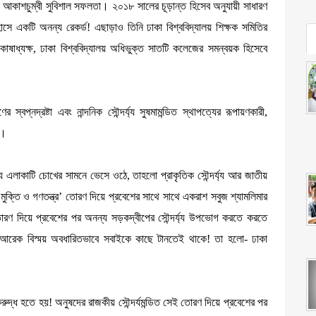
ে আকাশচুম্বী সুবিশাল সফলতা। ২০১৮ সালের চূড়ান্ত হিসেব অনুযায়ী সাধারণ
হাসে একটি অনন্য রেকর্ড! এছাড়াও তিনি ঢাকা বিশ্ববিদ্যালয় শিক্ষক সমিতির
) কোষাধ্যক্ষ, ঢাকা বিশ্ববিদ্যালয় অধিভুক্ত সাতটি কলেজের সমন্বয়ক হিসেবে
স্বপ্নদ্রষ্টা এবং নান্দনিক সৌন্দর্য্য সুষমামন্ডিত স্থাপত্যের রূপায়ণকারী,
ম।
 যে এলাকাটি চোখের সামনে ভেসে ওঠে, তাহলো প্রাকৃতিক সৌন্দর্য্য আর জাতীয়
 ‘মুক্তি ও গণতন্ত্র’ তোরণ দিয়ে প্রবেশের সাথে সাথে একরাশ সবুজ শ্যামলিমার
তোরণ দিয়ে প্রবেশের পর অনন্য সড়কদ্বীপের সৌন্দর্য্য উপভোগ করতে করতে
 আরেক বিস্ময় অবধারিতভাবে সবাইকে কাছে টানতেই থাকে! তা হলো- ঢাকা
াকরুদ্ধ হতে হয়! অনুষদের রাজকীয় সৌন্দর্যমন্ডিত সেই তোরণ দিয়ে প্রবেশের পর