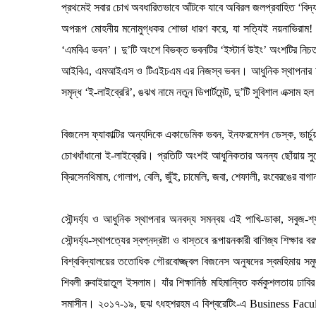
প্রথমেই সবার চোখ অবধারিতভাবে আঁটকে যাবে অবিরল জলপ্রবাহিত ‘বিদ্য
অপরূপ মোহনীয় মনোমুগ্ধকর শোভা ধারণ করে, যা সত্যিই নয়নাভিরাম! ঝর্ণ
‘এমবিএ ভবন’। দু’টি অংশে বিভক্ত ভবনটির ‘ইস্টার্ন উইং’ অংশটির নিচতলা
আইবিএ, এমআইএস ও টিএইচএম এর নিজস্ব ভবন। আধুনিক স্থাপনার আরেক ন
সমৃদ্ধ ‘ই-লাইব্রেরি’, ঙঝখ নামে নতুন ডিপার্টমেন্ট, দু’টি সুবিশাল এক্সাম হ
বিজনেস ফ্যাকাল্টির অন্যদিকে একাডেমিক ভবন, ইনফরমেশন ডেস্ক, ভার্চুয়া
চোখধাঁধানো ই-লাইব্রেরি। প্রতিটি অংশই আধুনিকতার অনন্য ছোঁয়ায় স
ক্রিসেনথিমাম, গোলাপ, বেলি, জুঁই, চামেলি, জবা, শেফালী, রংবেরঙের বাগ
সৌন্দর্য্য ও আধুনিক স্থাপনার অনবদ্য সমন্বয় এই পাখি-ডাকা, সবুজ-শ
সৌন্দর্য্য-স্থাপত্যের স্বপ্নদ্রষ্টা ও বাস্তবে রূপায়নকারী বাণিজ্য শিক্ষা
বিশ্ববিদ্যালয়ের ততোধিক গৌরবোজ্জ্বল বিজনেস অনুষদের স্বমহিমায় সমুজ্জ্বল
শিবলী রুবাইয়াতুল ইসলাম। যাঁর শিক্ষানিষ্ঠ মহিমান্বিত কর্মকুশলতায় ঢা
সমাসীন। ২০১৭-১৯, ছঝ ৎধহশরহম এ বিশ্বরেটিং-এ Business Faculty