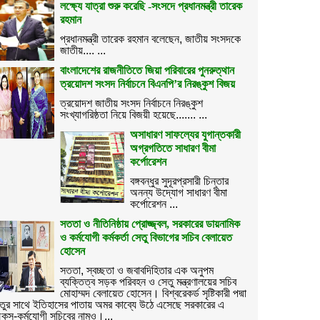
লক্ষ্যে যাত্রা শুরু করেছি -সংসদে প্রধানমন্ত্রী তারেক
রহমান
প্রধানমন্ত্রী তারেক রহমান বলেছেন, জাতীয় সংসদকে
জাতীয়.... ...
বাংলাদেশের রাজনীতিতে জিয়া পরিবারের পুনরুত্থান
ত্রয়োদশ সংসদ নির্বাচনে বিএনপি’র নিরঙ্কুশ বিজয়
ত্রয়োদশ জাতীয় সংসদ নির্বাচনে নিরঙ্কুশ
সংখ্যাগরিষ্ঠতা নিয়ে বিজয়ী হয়েছে....... ...
অসাধারণ সাফল্যের যুগান্তকারী
অগ্রগতিতে সাধারণ বীমা
কর্পোরেশন
বঙ্গবন্ধুর সুদূরপ্রসারী চিন্তার
অনন্য উদ্যোগ সাধারণ বীমা
কর্পোরেশন ...
সততা ও নীতিনিষ্ঠায় প্রোজ্জ্বল, সরকারের ডায়নামিক
ও কর্মযোগী কর্মকর্তা সেতু বিভাগের সচিব বেলায়েত
হোসেন
সততা, স্বচ্ছতা ও জবাবদিহিতার এক অনুপম
ব্যক্তিত্ব সড়ক পরিবহন ও সেতু মন্ত্রণালয়ের সচিব
মোহাম্মদ বেলায়েত হোসেন। বিশ্বরেকর্ড সৃষ্টিকারী পদ্মা
তুর সাথে ইতিহাসের পাতায় অমর কাব্যে উঠে এসেছে সরকারের এ
কস-কর্মযোগী সচিবের নামও।...