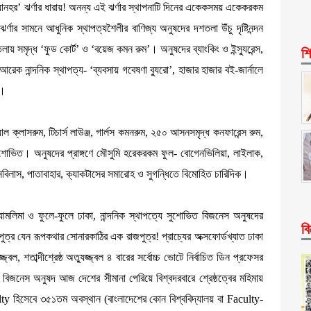
ানহর’ ঝর্ণার ধারায়! অনন্য এই ঝর্ণার স্থাপনাটি দিনের একেকসময় একেকরকম
ার সামনে আধুনিক স্থাপত্যশৈলীর বাণিজ্য অনুষদের দশতলা উঁচু দৃষ্টিনন্দন
য় সমৃদ্ধ ‘ফুড কোর্ট’ ও ‘বয়েজ কমন রুম’। অনুষদের ব্যাংকিং ও ইন্স্যুরেন্স,
শি
ান্দনিক স্থাপত্য- ‘ব্যবসায় গবেষণা ব্যুরো’, হাজার হাজার বই-জার্নালে
ল।
ল ক্লাসরুম, টিচার্স লাউঞ্জ, গার্লস কমনরুম, ২৫০ আসনসমৃদ্ধ কনফারেন্স রুম,
ুশোভিত। অনুষদের প্রাঙ্গণে মৌসুমি হরেকরকম ফুল- বোগেনভিলিয়া, লাইলাক,
ানবিলাস, পাতাবাহার, ক্যাকটাসের সমারোহ ও সুগন্ধিতে বিমোহিত চারিদিক।
্যামলিমা ও ফুলে-ফুলে ঢাকা, নান্দনিক স্থাপত্যে সুশোভিত বিজনেস অনুষদের
বি
র বরপুত্র যেন রূপকথার সোনারকাঠির এক রাজপুত্র! প্রাচ্যের অক্সফোর্ডখ্যাত ঢাকা
, শতাব্দীশ্রেষ্ঠ অত্যুজ্জ্বল ৪ বারের সর্বোচ্চ ভোটে নির্বাচিত ডিন প্রফেসর
বির বিজনেস অনুষদ আজ দেশের সীমানা পেরিয়ে বিশ্বদরবারে শ্রেষ্ঠত্বের মহিমায়
 হিসেবে ৩৫১তম অবস্থান (বাংলাদেশের কোন বিশ্ববিদ্যালয় বা Faculty-