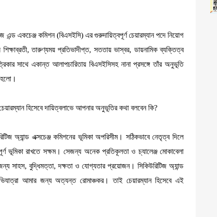
িটিজ এন্ড একচেঞ্জ কমিশন (বিএসইসি) এর গুরুদায়িত্বপূর্ণ চেয়ারম্যান পদে নিয়োগ
 শিক্ষাব্রতী, তারুণ্যময় প্রতিভাদীপ্ত, সততায় ভাস্বর, ডায়নামিক ব্যক্তিত্ব
পত্রিকার সাথে একান্ত আলাপচারিতায় বিএসইসিসহ নানা প্রসঙ্গে তাঁর অনুভূতি
া হলো।
নের চেয়ারম্যান হিসেবে দায়িত্বলাভে আপনার অনুভূতির কথা বলবেন কি?
টিজ অ্যান্ড এক্সচেঞ্জ কমিশনের ভূমিকা অপরিসীম। সঠিকভাবে নেতৃত্ব দিলে
বপূর্ণ ভূমিকা রাখতে সক্ষম। সেজন্য অনেক প্রতিকূলতা ও চ্যালেঞ্জ মোকাবেলা
ন্য সাহস, বুদ্ধিমত্তা, দক্ষতা ও যোগ্যতার প্রয়োজন। সিকিউরিটিজ অ্যান্ড
ং অভিযাত্রা আমার জন্য অত্যন্ত রোমাঞ্চকর। তাই চেয়ারম্যান হিসেবে এই