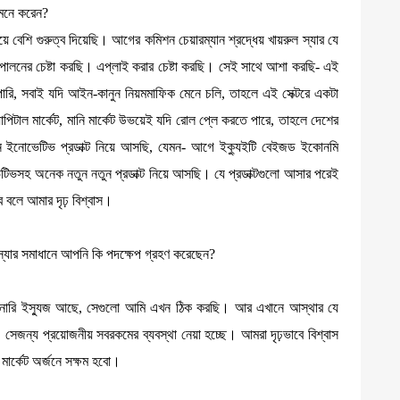
 মনে করেন?
েয়ে বেশি গুরুত্ব দিয়েছি। আগের কমিশন চেয়ারম্যান শ্রদ্ধেয় খায়রুল স্যার যে
িপালনের চেষ্টা করছি। এপ্লাই করার চেষ্টা করছি। সেই সাথে আশা করছি- এই
ারি, সবাই যদি আইন-কানুন নিয়মমাফিক মেনে চলি, তাহলে এই সেক্টরে একটা
পিটাল মার্কেট, মানি মার্কেট উভয়েই যদি রোল প্লে করতে পারে, তাহলে দেশের
ন ইনোভেটিভ প্রডাক্ট নিয়ে আসছি, যেমন- আগে ইক্যুইটি বেইজড ইকোনমি
ভেটিভসহ অনেক নতুন নতুন প্রডাক্ট নিয়ে আসছি। যে প্রডাক্টগুলো আসার পরেই
ে বলে আমার দৃঢ় বিশ্বাস।
স্যার সমাধানে আপনি কি পদক্ষেপ গ্রহণ করেছেন?
লিনারি ইস্যুজ আছে, সেগুলো আমি এখন ঠিক করছি। আর এখানে আস্থার যে
। সেজন্য প্রয়োজনীয় সবরকমের ব্যবস্থা নেয়া হচ্ছে। আমরা দৃঢ়ভাবে বিশ্বাস
মার্কেট অর্জনে সক্ষম হবো।