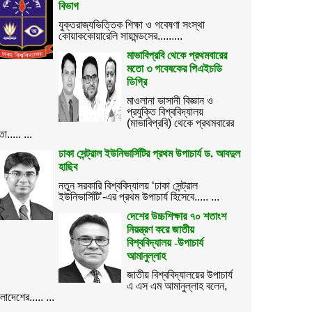
বিভাগ
যুক্তরাজ্যভিত্তিক শিক্ষা ও গবেষণা সংস্থা
কোয়াককোয়ারেলি সায়মন্ডসের.........
মাভাবিপ্রবি থেকে প্রথমবারের
মতো ৩ গবেষকের পিএইচডি
ডিগ্রি
মাওলানা ভাসানী বিজ্ঞান ও
প্রযুক্তি বিশ্ববিদ্যালয়
(মাভাবিপ্রবি) থেকে প্রথমবারের
ো..... ...
ঢাকা সেন্ট্রাল ইউনিভার্সিটির প্রথম উপাচার্য ড. আবদুল
হাছিব
নতুন সরকারি বিশ্ববিদ্যালয় ‘ঢাকা সেন্ট্রাল
ইউনিভার্সিটি’-এর প্রথম উপাচার্য হিসেবে..... ...
দেশের উচ্চশিক্ষার ৭০ শতাংশ
নিয়ন্ত্রণ করে জাতীয়
বিশ্ববিদ্যালয় -উপাচার্য
আমানুল্লাহ
জাতীয় বিশ্ববিদ্যালয়ের উপাচার্য
এ এস এম আমানুল্লাহ বলেন,
ংলাদেশের..... ...