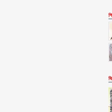
শি
বি