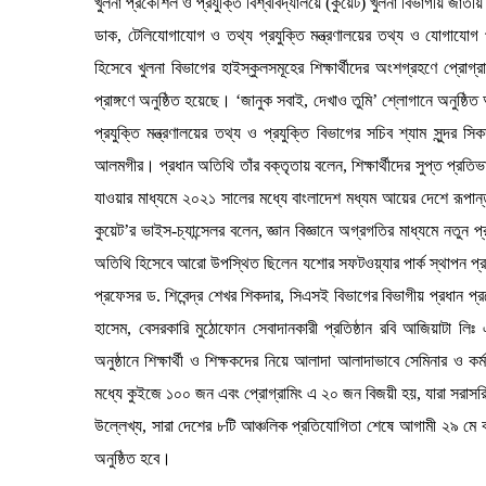
খুলনা প্রকৌশল ও প্রযুক্তি বিশ্ববিদ্যালয়ে (কুয়েট) খুলনা বিভাগীয় জাতীয়
ডাক, টেলিযোগাযোগ ও তথ্য প্রযুক্তি মন্ত্রণালয়ের তথ্য ও যোগাযোগ
হিসেবে খুলনা বিভাগের হাইস্কুলসমূহের শিক্ষার্থীদের অংশগ্রহণে প্রো
প্রাঙ্গণে অনুষ্ঠিত হয়েছে। ‘জানুক সবাই, দেখাও তুমি’ শ্লোগানে অনুষ্ঠ
প্রযুক্তি মন্ত্রণালয়ের তথ্য ও প্রযুক্তি বিভাগের সচিব শ্যাম সুন্দর
আলমগীর। প্রধান অতিথি তাঁর বক্তৃতায় বলেন, শিক্ষার্থীদের সুপ্ত প্
যাওয়ার মাধ্যমে ২০২১ সালের মধ্যে বাংলাদেশ মধ্যম আয়ের দেশে রূপা
কুয়েট’র ভাইস-চ্যান্সেলর বলেন, জ্ঞান বিজ্ঞানে অগ্রগতির মাধ্যমে নতুন প
অতিথি হিসেবে আরো উপস্থিত ছিলেন যশোর সফটওয়্যার পার্ক স্থাপন প্রক
প্রফেসর ড. শিবেন্দ্র শেখর শিকদার, সিএসই বিভাগের বিভাগীয় প্রধান
হাসেম, বেসরকারি মুঠোফোন সেবাদানকারী প্রতিষ্ঠান রবি আজিয়াটা লি
অনুষ্ঠানে শিক্ষার্থী ও শিক্ষকদের নিয়ে আলাদা আলাদাভাবে সেমিনার ও ক
মধ্যে কুইজে ১০০ জন এবং প্রোগ্রামিং এ ২০ জন বিজয়ী হয়, যারা সরাস
উল্লেখ্য, সারা দেশের ৮টি আঞ্চলিক প্রতিযোগিতা শেষে আগামী ২৯ মে বা
অনুষ্ঠিত হবে।