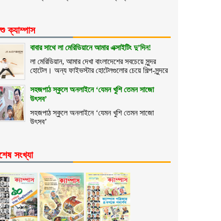
শু ক্যাম্পাস
বাবার সাথে লা মেরিডিয়ানে আমার এক্সাইটিং দু’দিন!
লা মেরিডিয়ান, আমার দেখা বাংলাদেশের সবচেয়ে সুন্দর
হোটেল। অন্য ফাইভস্টার হোটেলগুলোর চেয়ে শিল্প-সুন্দরে
সহজপাঠ স্কুলে অনলাইনে ‘যেমন খুশি তেমন সাজো
উৎসব’
সহজপাঠ স্কুলে অনলাইনে ‘যেমন খুশি তেমন সাজো
উৎসব’
শেষ সংখ্যা