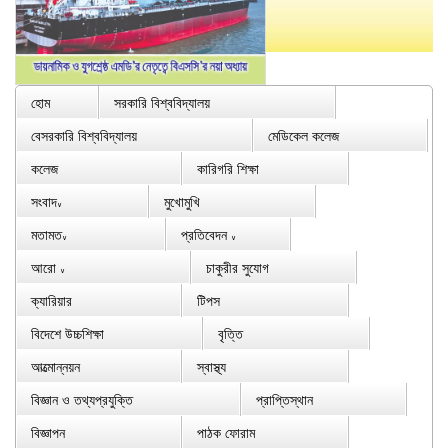
হোম
সরকারি বিশ্ববিদ্যালয়
বেসরকারি বিশ্ববিদ্যালয়
মেডিকেল কলেজ
কলেজ
কারিগরি শিক্ষা
সংবাদ
মুখোমুখি
∨
মতামত
প্রতিবেদন
∨
∨
আরো
চাকুরীর সুযোগ
∨
ক্যারিয়ার
টিপস
বিদেশে উচ্চশিক্ষা
বৃত্তি
আত্মোন্নয়ন
স্বাস্থ্য
বিজ্ঞান ও তথ্যপ্রযুক্তি
প্রাপ্তিস্থান
বিজ্ঞাপন
পাঠক ফোরাম