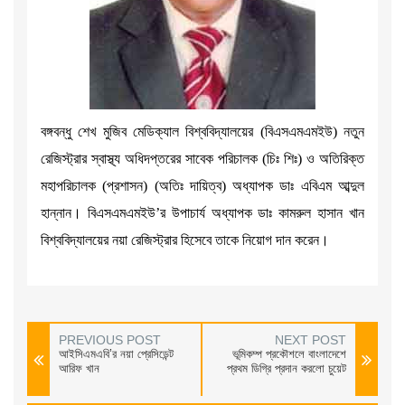
বঙ্গবন্ধু শেখ মুজিব মেডিক্যাল বিশ্ববিদ্যালয়ের (বিএসএমএমইউ) নতুন
রেজিস্ট্রার স্বাস্থ্য অধিদপ্তরের সাবেক পরিচালক (চিঃ শিঃ) ও অতিরিক্ত
মহাপরিচালক (প্রশাসন) (অতিঃ দায়িত্ব) অধ্যাপক ডাঃ এবিএম আব্দুল
হান্নান। বিএসএমএমইউ’র উপাচার্য অধ্যাপক ডাঃ কামরুল হাসান খান
বিশ্ববিদ্যালয়ের নয়া রেজিস্ট্রার হিসেবে তাকে নিয়োগ দান করেন।
PREVIOUS POST
NEXT POST
আইসিএমএবি’র নয়া প্রেসিডেন্ট
ভূমিকম্প প্রকৌশলে বাংলাদেশে
আরিফ খান
প্রথম ডিগ্রি প্রদান করলো চুয়েট