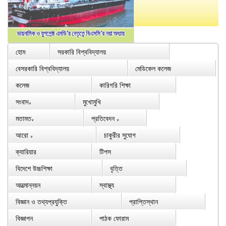
হোম
সরকারি বিশ্ববিদ্যালয়
বেসরকারি বিশ্ববিদ্যালয়
মেডিকেল কলেজ
কলেজ
কারিগরি শিক্ষা
সংবাদ
মুখোমুখি
∨
মতামত
প্রতিবেদন
∨
∨
আরো
চাকুরীর সুযোগ
∨
ক্যারিয়ার
টিপস
বিদেশে উচ্চশিক্ষা
বৃত্তি
আত্মোন্নয়ন
স্বাস্থ্য
বিজ্ঞান ও তথ্যপ্রযুক্তি
প্রাপ্তিস্থান
বিজ্ঞাপন
পাঠক ফোরাম