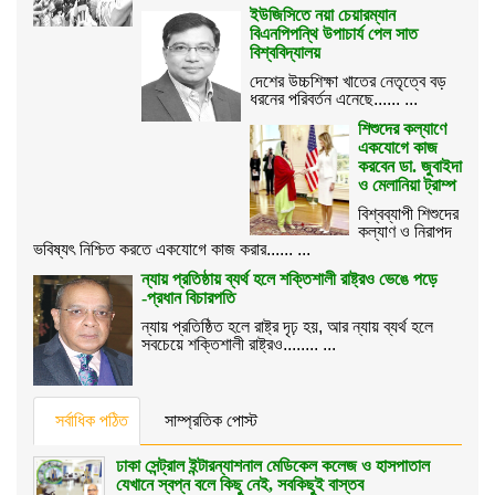
ইউজিসিতে নয়া চেয়ারম্যান
বিএনপিপন্থি উপাচার্য পেল সাত
বিশ্ববিদ্যালয়
দেশের উচ্চশিক্ষা খাতের নেতৃত্বে বড়
ধরনের পরিবর্তন এনেছে...... ...
শিশুদের কল্যাণে
একযোগে কাজ
করবেন ডা. জুবাইদা
ও মেলানিয়া ট্রাম্প
বিশ্বব্যাপী শিশুদের
কল্যাণ ও নিরাপদ
ভবিষ্যৎ নিশ্চিত করতে একযোগে কাজ করার...... ...
ন্যায় প্রতিষ্ঠায় ব্যর্থ হলে শক্তিশালী রাষ্ট্রও ভেঙে পড়ে
-প্রধান বিচারপতি
ন্যায় প্রতিষ্ঠিত হলে রাষ্ট্র দৃঢ় হয়, আর ন্যায় ব্যর্থ হলে
সবচেয়ে শক্তিশালী রাষ্ট্রও........ ...
সর্বাধিক পঠিত
সাম্প্রতিক পোস্ট
ঢাকা সেন্ট্রাল ইন্টারন্যাশনাল মেডিকেল কলেজ ও হাসপাতাল
যেখানে স্বপ্ন বলে কিছু নেই, সবকিছুই বাস্তব