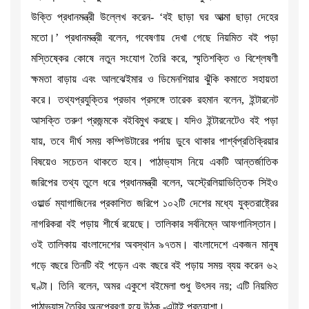
উক্তি প্রধানমন্ত্রী উল্লেখ করেন- ‘বই ছাড়া ঘর আত্মা ছাড়া দেহের
মতো।’ প্রধানমন্ত্রী বলেন, গবেষণায় দেখা গেছে নিয়মিত বই পড়া
মস্তিষ্কের কোষে নতুন সংযোগ তৈরি করে, স্মৃতিশক্তি ও বিশ্লেষণী
ক্ষমতা বাড়ায় এবং আলঝেইমার ও ডিমেনশিয়ার ঝুঁকি কমাতে সহায়তা
করে। তথ্যপ্রযুক্তির প্রভাব প্রসঙ্গে তারেক রহমান বলেন, ইন্টারনেট
আসক্তি তরুণ প্রজন্মকে বইবিমুখ করছে। যদিও ইন্টারনেটেও বই পড়া
যায়, তবে দীর্ঘ সময় কম্পিউটারের পর্দায় ডুবে থাকার পার্শ্বপ্রতিক্রিয়ার
বিষয়েও সচেতন থাকতে হবে। পাঠাভ্যাস নিয়ে একটি আন্তর্জাতিক
জরিপের তথ্য তুলে ধরে প্রধানমন্ত্রী বলেন, অস্ট্রেলিয়াভিত্তিক সিইও
ওয়ার্ল্ড ম্যাগাজিনের প্রকাশিত জরিপে ১০২টি দেশের মধ্যে যুক্তরাষ্ট্রের
নাগরিকরা বই পড়ায় শীর্ষে রয়েছে। তালিকার সর্বনিম্নে আফগানিস্তান।
ওই তালিকায় বাংলাদেশের অবস্থান ৯৭তম। বাংলাদেশে একজন মানুষ
গড়ে বছরে তিনটি বই পড়েন এবং বছরে বই পড়ায় সময় ব্যয় করেন ৬২
ঘণ্টা। তিনি বলেন, অমর একুশে বইমেলা শুধু উৎসব নয়; এটি নিয়মিত
পাঠাভ্যাস তৈরির অনুপ্রেরণা হয়ে উঠুক -এটাই প্রত্যাশা।