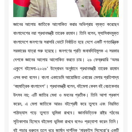
জ্ঞানের আলোয় জাতিকে আলোকিত করার অভিপ্রায় ব্যক্ত করেছেন
বাংলাদেশের নয়া প্রধানমন্ত্রী তারেক রহমান। তিনি বলেন, ফ্যাসিবাদমুক্ত
বাংলাদেশে জনগণের সরাসরি ভোটে নির্বাচিত হয়ে দেশে একটি গণতান্ত্রিক
সরকারের যাত্রা শুরু হয়েছে। জনগণের প্রতি জবাবদিহিমূলক এ সরকার
দেশকে জ্ঞানের আলোয় আলোকিত করতে চায়। ২৬ ফেব্রুয়ারি ‘অমর
একুশে বইমেলা-২০২৬’ উদ্বোধন অনুষ্ঠানে প্রধানমন্ত্রী তারেক রহমান
এসব কথা বলেন। বাংলা একাডেমি আয়োজিত এবারের মেলার প্রতিপাদ্য
‘বহুমাত্রিক বাংলাদেশ’। প্রধানমন্ত্রী বলেন, বইমেলা কেবল বই বেচাকেনার
উৎসব নয়; এটি জাতির মেধা ও মননের প্রতীক। তিনি আশা প্রকাশ
করেন, এ মেলা জাতিকে আরও বইপ্রেমী করে তুলবে এবং নিয়মিত
পাঠাভ্যাস গড়ে তুলতে ভূমিকা রাখবে। জ্ঞানভিত্তিক রাষ্ট্র গঠনের
সূতিকাগার হিসেবে বইমেলা ভূমিকা রাখবে বলেও প্রত্যাশা করেন তিনি।
বই পড়ার গুরুত্ব তুলে ধরে জার্মান দার্শনিক ‘মারকুইস সিসেরো’র একটি