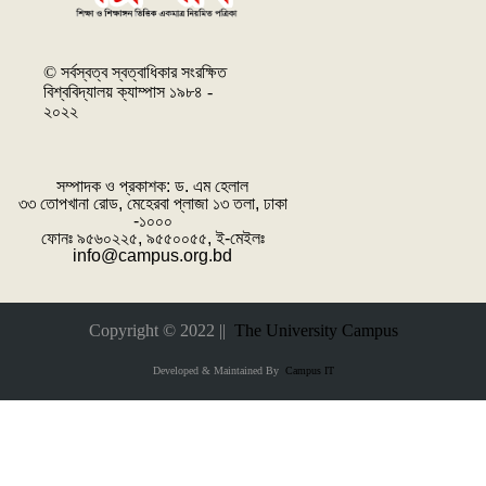
© সর্বস্বত্ব স্বত্বাধিকার সংরক্ষিত
বিশ্ববিদ্যালয় ক্যাম্পাস ১৯৮৪ -
২০২২
সম্পাদক ও প্রকাশক: ‌ড. এম হেলাল
৩৩ তোপখানা রোড, মেহেরবা প্লাজা ১৩ তলা, ঢাকা
-১০০০
ফোনঃ ৯৫৬০২২৫, ৯৫৫০০৫৫, ই-মেইলঃ
info@campus.org.bd
Copyright © 2022 ||
The University Campus
Developed & Maintained By
Campus IT