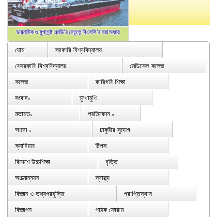
হোম
সরকারি বিশ্ববিদ্যালয়
বেসরকারি বিশ্ববিদ্যালয়
মেডিকেল কলেজ
কলেজ
কারিগরি শিক্ষা
সংবাদ
মুখোমুখি
∨
মতামত
প্রতিবেদন
∨
∨
আরো
চাকুরীর সুযোগ
∨
ক্যারিয়ার
টিপস
বিদেশে উচ্চশিক্ষা
বৃত্তি
আত্মোন্নয়ন
স্বাস্থ্য
বিজ্ঞান ও তথ্যপ্রযুক্তি
প্রাপ্তিস্থান
বিজ্ঞাপন
পাঠক ফোরাম