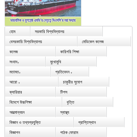
হোম
সরকারি বিশ্ববিদ্যালয়
বেসরকারি বিশ্ববিদ্যালয়
মেডিকেল কলেজ
কলেজ
কারিগরি শিক্ষা
সংবাদ
মুখোমুখি
∨
মতামত
প্রতিবেদন
∨
∨
আরো
চাকুরীর সুযোগ
∨
ক্যারিয়ার
টিপস
বিদেশে উচ্চশিক্ষা
বৃত্তি
আত্মোন্নয়ন
স্বাস্থ্য
বিজ্ঞান ও তথ্যপ্রযুক্তি
প্রাপ্তিস্থান
বিজ্ঞাপন
পাঠক ফোরাম