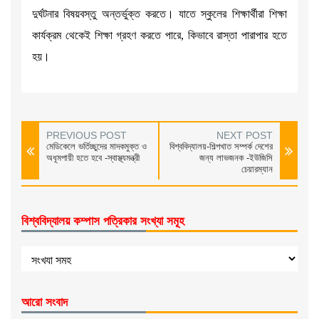
দুর্ঘটনার বিষয়বস্তু অন্তর্ভুক্ত করতে। যাতে স্কুলের শিক্ষার্থীরা শিক্ষা
কার্যক্রম থেকেই শিক্ষা গ্রহণ করতে পারে, কিভাবে রাস্তা পারাপার হতে
হয়।
PREVIOUS POST
NEXT POST
মেডিকেলে ভর্তিচ্ছুদের মাদকমুক্ত ও
বিশ্ববিদ্যালয়-শিল্পখাত সম্পর্ক দেশের
অধূমপায়ী হতে হবে -স্বাস্থ্যমন্ত্রী
জন্য লাভজনক -ইউজিসি
চেয়ারম্যান
বিশ্ববিদ্যালয় কম্পাস পত্রিকার সংখ্যা সমূহ
আরো সংবাদ