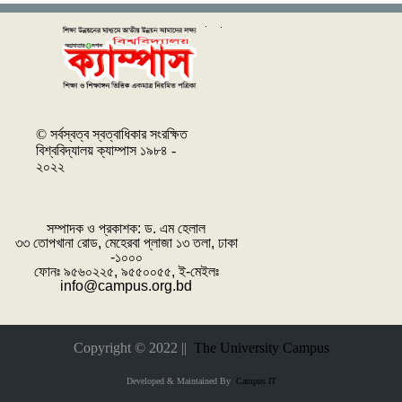
© সর্বস্বত্ব স্বত্বাধিকার সংরক্ষিত
বিশ্ববিদ্যালয় ক্যাম্পাস ১৯৮৪ -
২০২২
সম্পাদক ও প্রকাশক: ‌ড. এম হেলাল
৩৩ তোপখানা রোড, মেহেরবা প্লাজা ১৩ তলা, ঢাকা
-১০০০
ফোনঃ ৯৫৬০২২৫, ৯৫৫০০৫৫, ই-মেইলঃ
info@campus.org.bd
Copyright © 2022 ||
The University Campus
Developed & Maintained By
Campus IT