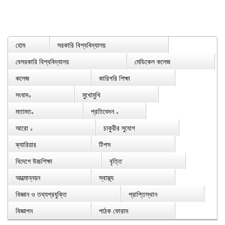
হোম
সরকারি বিশ্ববিদ্যালয়
বেসরকারি বিশ্ববিদ্যালয়
মেডিকেল কলেজ
কলেজ
কারিগরি শিক্ষা
সংবাদ
মুখোমুখি
∨
মতামত
প্রতিবেদন
∨
∨
আরো
চাকুরীর সুযোগ
∨
ক্যারিয়ার
টিপস
বিদেশে উচ্চশিক্ষা
বৃত্তি
আত্মোন্নয়ন
স্বাস্থ্য
বিজ্ঞান ও তথ্যপ্রযুক্তি
প্রাপ্তিস্থান
বিজ্ঞাপন
পাঠক ফোরাম