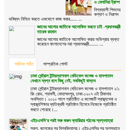
ও মেলানিয়া ট্রাম্প
বিশ্বব্যাপী শিশুদের
কল্যাণ ও নিরাপদ
ভবিষ্যৎ নিশ্চিত করতে একযোগে কাজ করার...... ...
জ্ঞানের আলোয় জাতিকে আলোকিত করতে চাই -প্রধানমন্ত্রী
তারেক রহমান
জ্ঞানের আলোয় জাতিকে আলোকিত করার অভিপ্রায় ব্যক্ত
করেছেন বাংলাদেশের নয়া প্রধানমন্ত্রী........ ...
সর্বাধিক পঠিত
সাম্প্রতিক পোস্ট
ঢাকা সেন্ট্রাল ইন্টারন্যাশনাল মেডিকেল কলেজ ও হাসপাতাল
যেখানে স্বপ্ন বলে কিছু নেই, সবকিছুই বাস্তব
ঢাকা সেন্ট্রাল ইন্টারন্যাশনাল মেডিকেল কলেজ ও হাসপাতাল ২/১
রিং রোড, শ্যামলী, মোহাম্মদপুর, ঢাকা-১২০৭ এই ঠিকানায়
অবস্থিত। ২০১০ সালে প্রতিষ্ঠিত এ কলেজটি স্বাস্থ্যসেবা ও
স্বাস্থ্যশিক্ষার ব্যতিক্রমী প্রতিষ্ঠান হিসেবে নিজেকে প্রতিষ্ঠিত
করতে পেরেছে।...
এইচএসসি’র পরই শুরু করুন ক্যারিয়ার গঠনের স্বপ্নযাত্রা
স্কুল, কলেজের পর বিশ্ববিদ্যালয়। এইচএসসির পর অলসভাবে