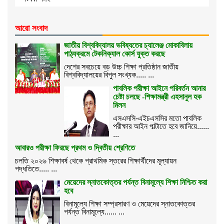
আরো সংবাদ
জাতীয় বিশ্ববিদ্যালয় ভবিষ্যতের চ্যালেঞ্জ মোকাবিলায়
পাঠ্যক্রমে টেকনিক্যাল কোর্স যুক্ত করছে
দেশের সবচেয়ে বড় উচ্চ শিক্ষা প্রতিষ্ঠান জাতীয়
বিশ্ববিদ্যালয়ের বিপুল সংখ্যক..... ...
পাবলিক পরীক্ষা আইনে পরিবর্তন আনার
চেষ্টা চলছে -শিক্ষামন্ত্রী এহসানুল হক
মিলন
এসএসসি-এইচএসসির মতো পাবলিক
পরীক্ষার আইন পাল্টাতে হবে জানিয়ে......
...
আবারও পরীক্ষা ফিরছে প্রথম ও দ্বিতীয় শ্রেণিতে
চলতি ২০২৬ শিক্ষাবর্ষ থেকে প্রাথমিক স্তরের শিক্ষার্থীদের মূল্যায়ন
পদ্ধতিতে..... ...
মেয়েদের স্নাতকোত্তর পর্যন্ত বিনামূল্যে শিক্ষা নিশ্চিত করা
হবে
বিনামূল্যে শিক্ষা সম্প্রসারণ ও মেয়েদের স্নাতকোত্তর
পর্যন্ত বিনামূল্যে...... ...