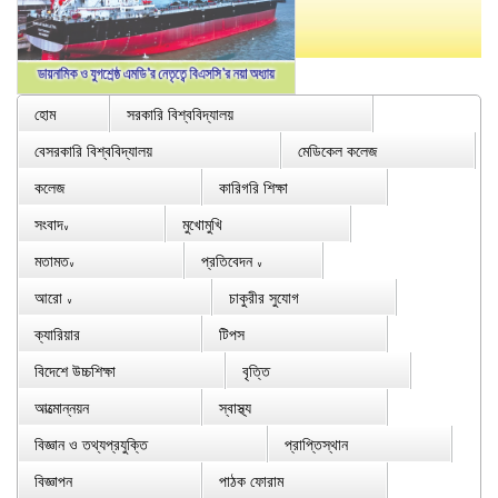
হোম
সরকারি বিশ্ববিদ্যালয়
বেসরকারি বিশ্ববিদ্যালয়
মেডিকেল কলেজ
কলেজ
কারিগরি শিক্ষা
সংবাদ
মুখোমুখি
∨
মতামত
প্রতিবেদন
∨
∨
আরো
চাকুরীর সুযোগ
∨
ক্যারিয়ার
টিপস
বিদেশে উচ্চশিক্ষা
বৃত্তি
আত্মোন্নয়ন
স্বাস্থ্য
বিজ্ঞান ও তথ্যপ্রযুক্তি
প্রাপ্তিস্থান
বিজ্ঞাপন
পাঠক ফোরাম