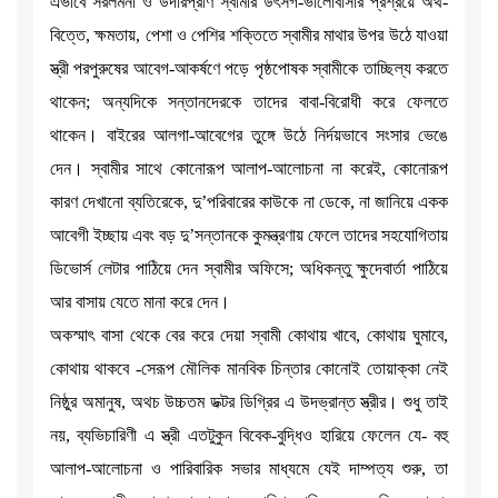
এভাবে সরলমনা ও উদারপ্রাণ স্বামীর উৎসর্গ-ভালোবাসার প্রশ্রয়ে অর্থ-
বিত্তে, ক্ষমতায়, পেশা ও পেশির শক্তিতে স্বামীর মাথার উপর উঠে যাওয়া
স্ত্রী পরপুরুষের আবেগ-আকর্ষণে পড়ে পৃষ্ঠপোষক স্বামীকে তাচ্ছিল্য করতে
থাকেন; অন্যদিকে সন্তানদেরকে তাদের বাবা-বিরোধী করে ফেলতে
থাকেন। বাইরের আলগা-আবেগের তুঙ্গে উঠে নির্দয়ভাবে সংসার ভেঙে
দেন। স্বামীর সাথে কোনোরূপ আলাপ-আলোচনা না করেই, কোনোরূপ
কারণ দেখানো ব্যতিরেকে, দু’পরিবারের কাউকে না ডেকে, না জানিয়ে একক
আবেগী ইচ্ছায় এবং বড় দু’সন্তানকে কুমন্ত্রণায় ফেলে তাদের সহযোগিতায়
ডিভোর্স লেটার পাঠিয়ে দেন স্বামীর অফিসে; অধিকন্তু ক্ষুদেবার্তা পাঠিয়ে
আর বাসায় যেতে মানা করে দেন।
অকস্মাৎ বাসা থেকে বের করে দেয়া স্বামী কোথায় খাবে, কোথায় ঘুমাবে,
কোথায় থাকবে -সেরূপ মৌলিক মানবিক চিন্তার কোনোই তোয়াক্কা নেই
নিষ্ঠুর অমানুষ, অথচ উচ্চতম ডক্টর ডিগ্রির এ উদভ্রান্ত স্ত্রীর। শুধু তাই
নয়, ব্যভিচারিণী এ স্ত্রী এতটুকুন বিবেক-বুদ্ধিও হারিয়ে ফেলেন যে- বহু
আলাপ-আলোচনা ও পারিবারিক সভার মাধ্যমে যেই দাম্পত্য শুরু, তা