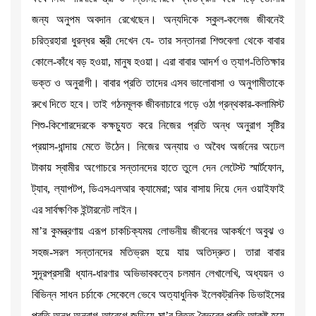
জন্য অনুপম অবদান রেখেছেন। অন্যদিকে স্কুল-কলেজ জীবনেই
চরিত্রহারা ধুরন্ধর স্ত্রী দেখেন যে- তার সন্তানরা শিশুবেলা থেকে বাবার
কোলে-কাঁধে বড় হওয়া, মানুষ হওয়া। এরা বাবার আদর্শ ও ত্যাগ-তিতিক্ষার
ভক্ত ও অনুরাগী। বাবার প্রতি তাদের এসব ভালোবাসা ও অনুগামীতাকে
রুখে দিতে হবে। তাই গঠনমূলক জীবনাচারে গড়ে ওঠা গ্রন্থকার-কলামিস্ট
শিশু-কিশোরদেরকে কক্ষচ্যুত করে নিজের প্রতি অন্ধ অনুরাগ সৃষ্টির
প্রয়াস-ধান্দায় মেতে উঠেন। নিজের অন্যায় ও অবৈধ অর্জনের অঢেল
টাকায় স্বামীর অগোচরে সন্তানদের হাতে তুলে দেন লেটেস্ট স্মার্টফোন,
ট্যাব, ল্যাপটপ, ডিএসএলআর ক্যামেরা; আর বাসায় দিয়ে দেন ওয়াইফাই
এর সার্বক্ষণিক ইন্টারনেট লাইন।
মা’র কুমন্ত্রণায় এরূপ চাকচিক্যময় লোভনীয় জীবনের আকর্ষণে অবুঝ ও
সহজ-সরল সন্তানদের মতিভ্রম হয়ে যায় অতিদ্রুত। তারা বাবার
সুদূরপ্রসারী ধ্যান-ধারণার অভিভাবকত্বে চলমান লেখালেখি, অধ্যয়ন ও
বিভিন্ন সাধন চর্চাকে সেকেলে ভেবে অত্যাধুনিক ইলেকট্রনিক ডিভাইসের
প্রতি অন্ধ অনুরাগ-আবেগে জড়িয়ে মা’র বিত্ত-বৈভবের প্রতি আকৃষ্ট হয়ে