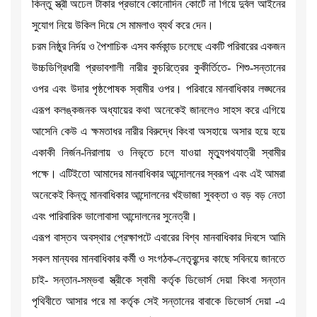
কিন্তু স্ত্রী অঢেল টাকার প্রভাবে কোনোদিন কোর্টে না গিয়ে দুর্বল আইনের
সুযোগ নিয়ে উকিল দিয়ে সে মামলাও ব্যর্থ করে দেন।
চরম নিষ্ঠুর নির্দয় ও পৈশাচিক এসব কর্মকান্ড চলেছে একটি পরিবারের একজন
উচ্চডিগ্রিধারী প্রভাবশালী নারীর কুচরিত্রের কুকীর্তিতে- শিশু-সন্তানের
ওপর এবং উদার পৃষ্ঠপোষক স্বামীর ওপর। পরিবারে মানবাধিকার লঙ্ঘনের
এরূপ কলঙ্কজনক অধ্যায়ের কথা অনেকেই জানলেও সাহস করে এগিয়ে
আসেনি কেউ এ ক্ষমতাধর নারীর বিরুদ্ধে কিংবা অসহায়ে অসার হয়ে হয়ে
একাকী নির্জন-নিরালায় ও নিভৃতে চলে যাওয়া মৃত্যুপথযাত্রী স্বামীর
পক্ষে। এটিইতো আমাদের মানবাধিকার আন্দোলনের স্বরূপ এবং এই আমরা
অনেকেই কিন্তু মানবাধিকার আন্দোলনের খইভাজা সুবক্তা ও বড় বড় নেতা
এবং পারিবারিক ভালোবাসা আন্দোলনের সুনেত্রী।
এরূপ বাস্তব অবস্থার প্রেক্ষাপটে এবারের বিশ্ব মানবাধিকার দিবসে আমি
সকল মান্যবর মানবাধিকার কর্মী ও সংগঠক-নেতৃবৃন্দের কাছে সবিনয়ে জানতে
চাই- সন্তান-সম্ভবা স্ত্রীকে স্বামী কর্তৃক ডিভোর্স দেয়া কিংবা সন্তান
পৃথিবীতে আসার পরে মা কর্তৃক সেই সন্তানের বাবাকে ডিভোর্স দেয়া -এ