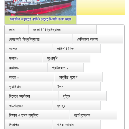
হোম
সরকারি বিশ্ববিদ্যালয়
বেসরকারি বিশ্ববিদ্যালয়
মেডিকেল কলেজ
কলেজ
কারিগরি শিক্ষা
সংবাদ
মুখোমুখি
∨
মতামত
প্রতিবেদন
∨
∨
আরো
চাকুরীর সুযোগ
∨
ক্যারিয়ার
টিপস
বিদেশে উচ্চশিক্ষা
বৃত্তি
আত্মোন্নয়ন
স্বাস্থ্য
বিজ্ঞান ও তথ্যপ্রযুক্তি
প্রাপ্তিস্থান
বিজ্ঞাপন
পাঠক ফোরাম