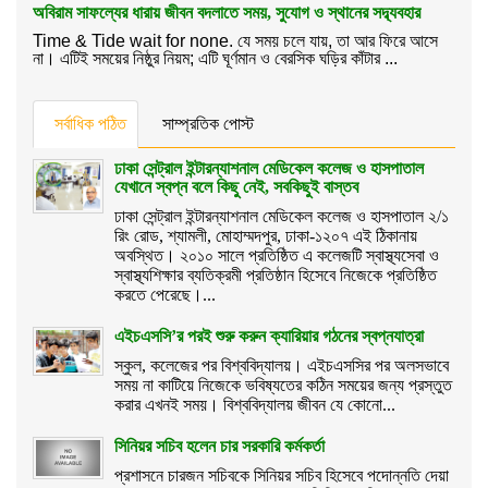
অবিরাম সাফল্যের ধারায় জীবন বদলাতে সময়, সুযোগ ও স্থানের সদ্ব্যবহার
Time & Tide wait for none. যে সময় চলে যায়, তা আর ফিরে আসে
না। এটিই সময়ের নিষ্ঠুর নিয়ম; এটি ঘূর্ণমান ও বেরসিক ঘড়ির কাঁটার ...
সর্বাধিক পঠিত
সাম্প্রতিক পোস্ট
ঢাকা সেন্ট্রাল ইন্টারন্যাশনাল মেডিকেল কলেজ ও হাসপাতাল
যেখানে স্বপ্ন বলে কিছু নেই, সবকিছুই বাস্তব
ঢাকা সেন্ট্রাল ইন্টারন্যাশনাল মেডিকেল কলেজ ও হাসপাতাল ২/১
রিং রোড, শ্যামলী, মোহাম্মদপুর, ঢাকা-১২০৭ এই ঠিকানায়
অবস্থিত। ২০১০ সালে প্রতিষ্ঠিত এ কলেজটি স্বাস্থ্যসেবা ও
স্বাস্থ্যশিক্ষার ব্যতিক্রমী প্রতিষ্ঠান হিসেবে নিজেকে প্রতিষ্ঠিত
করতে পেরেছে।...
এইচএসসি’র পরই শুরু করুন ক্যারিয়ার গঠনের স্বপ্নযাত্রা
স্কুল, কলেজের পর বিশ্ববিদ্যালয়। এইচএসসির পর অলসভাবে
সময় না কাটিয়ে নিজেকে ভবিষ্যতের কঠিন সময়ের জন্য প্রস্তুত
করার এখনই সময়। বিশ্ববিদ্যালয় জীবন যে কোনো...
সিনিয়র সচিব হলেন চার সরকারি কর্মকর্তা
প্রশাসনে চারজন সচিবকে সিনিয়র সচিব হিসেবে পদোন্নতি দেয়া