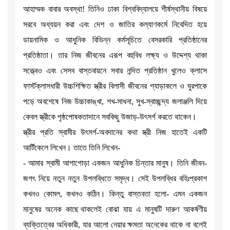
আহাম্মক বাবার অবস্থা! তিনিও ঢাকা বিশ্ববিদ্যালয়ে শীর্ষস্থানীয় বিষয়ে
সরবে অধ্যয়ন করা এবং দেশ ও জাতির কল্যাণকর্মে নিবেদিত হয়ে
ডায়নামিক ও আধুনিক বিভিন্ন কর্মসূচিতে বেসরকারি প্রতিষ্ঠানের
প্রতিষ্ঠাতা। তার নিজ জীবনের এরূপ বহুবিধ লক্ষ্য ও উদ্দেশ্য থাকা
সত্ত্বেও এবং সেসব বাস্তবায়নে সবার নন্দিত প্রতিষ্ঠান খুলেও ক্লাসে
ফার্স্টক্লাসধারী উচ্চশিক্ষিত স্ত্রীর বিলাসী জীবনের গ্যাড়াকলে ও ঘুরপাকে
পড়ে অবশেষে নিজ উচ্চাকাঙ্খা, শখ-সাধনা, সুখ-স্বাচ্ছন্দ্য জলাঞ্জলি দিয়ে
কেবল স্ত্রীকে পৃষ্ঠপোষকতাদানে সবকিছু উজাড়-উৎসর্গ করতে থাকেন।
স্ত্রীর প্রতি স্বামীর উৎসর্গ-অবদানের কথা স্ত্রী নিজ হাতেই একটি
আর্টিকেলে লিখেন। তাতে তিনি লিখেন-
- আমার স্বামী আগাগোড়া একজন আধুনিক চিন্তার মানুষ। তিনি জীবন-
জগৎ নিয়ে নতুন নতুন উপলব্ধিতে সমৃদ্ধ। সেই উপলব্ধির বহিঃপ্রকাশ
কখনও কোমল, কখনও কঠিন। কিন্তু বাস্তবতা হলো- এমন একজন
মানুষের অনেক কাছে থাকলেই বোঝা যায় এ মানুষটি দারুণ আকর্ষণীয়
ব্যক্তিত্বের অধিকারী, যার আলো নেয়ার ক্ষমতা অনেকের থাকে না বলেই