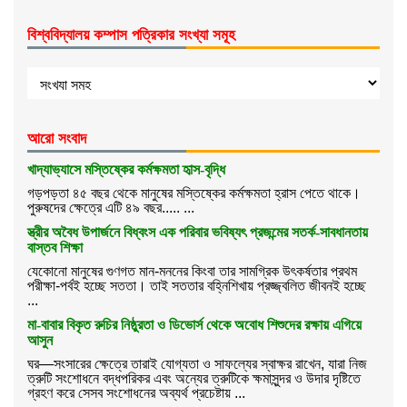
বিশ্ববিদ্যালয় কম্পাস পত্রিকার সংখ্যা সমূহ
আরো সংবাদ
খাদ্যাভ্যাসে মস্তিষ্কের কর্মক্ষমতা হৃাস-বৃদ্ধি
গড়পড়তা ৪৫ বছর থেকে মানুষের মস্তিষ্কের কর্মক্ষমতা হ্রাস পেতে থাকে।
পুরুষদের ক্ষেত্রে এটি ৪৯ বছর..... ...
স্ত্রীর অবৈধ উপার্জনে বিধ্বংস এক পরিবার ভবিষ্যৎ প্রজন্মের সতর্ক-সাবধানতায়
বাস্তব শিক্ষা
যেকোনো মানুষের গুণগত মান-মননের কিংবা তার সামগ্রিক উৎকর্ষতার প্রথম
পরীক্ষা-পর্বই হচ্ছে সততা। তাই সততার বহ্নিশিখায় প্রজ্জ্বলিত জীবনই হচ্ছে
...
মা-বাবার বিকৃত রুচির নিষ্ঠুরতা ও ডিভোর্স থেকে অবোধ শিশুদের রক্ষায় এগিয়ে
আসুন
ঘর—সংসারের ক্ষেত্রে তারাই যোগ্যতা ও সাফল্যের স্বাক্ষর রাখেন, যারা নিজ
ত্রুটি সংশোধনে বদ্ধপরিকর এবং অন্যের ত্রুটিকে ক্ষমাসুন্দর ও উদার দৃষ্টিতে
গ্রহণ করে সেসব সংশোধনের অব্যর্থ প্রচেষ্টায় ...