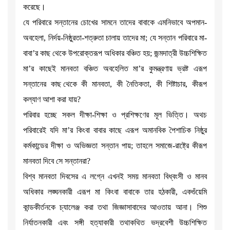
করেছে।
যে পরিবারে সন্তানের চোখের সামনে তাদের বাবাকে এমনিভাবে অপমান-
অবহেলা, নির্দয়-নিষ্ঠুরতা-শত্রুতা চালায় তাদের মা; যে সন্তান পরিবারে মা-
বাবা’র কাছ থেকে উপরোক্তরূপ অধিকার বঞ্চিত হয়; জন্মদাত্রী উচ্চশিক্ষিত
মা’র কাছেই মানবতা বঞ্চিত অবহেলিত মা’র কুমন্ত্রণায় ভ্রষ্ট এরূপ
সন্তানের কাছ থেকে কী মানবতা, কী নৈতিকতা, কী শিষ্টাচার, কীরূপ
কল্যাণ আশা করা যায়?
পরিবার হচ্ছে সকল দীক্ষা-শিক্ষা ও প্রশিক্ষণের মূল ভিত্তি। অথচ
পরিবারেই যদি মা’র কিংবা বাবার কাছে এরূপ অমানবিক পৈশাচিক নিষ্ঠুর
কর্মকান্ডের দীক্ষা ও অভিজ্ঞতা সন্তান পায়; তাহলে সমাজে-রাষ্ট্রে কীরূপ
মানবতা দিবে সে সন্তানরা?
বিশ্ব মানবতা দিবসের এ লগ্নে এখনই সময় মানবতা বিধ্বংসী ও মানব
অধিকার লঙ্ঘনকারী এরূপ মা কিংবা বাবাকে তার হঠকারী, একগুঁয়েমি
কান্ডকীর্তনকে চ্যালেঞ্জ করা তথা জিজ্ঞাসাবাদের আওতায় আনা। শিশু
নির্যাতনকারী এবং সঙ্গী হত্যাকারী তথাকথিত ভদ্রবেশী উচ্চশিক্ষিত