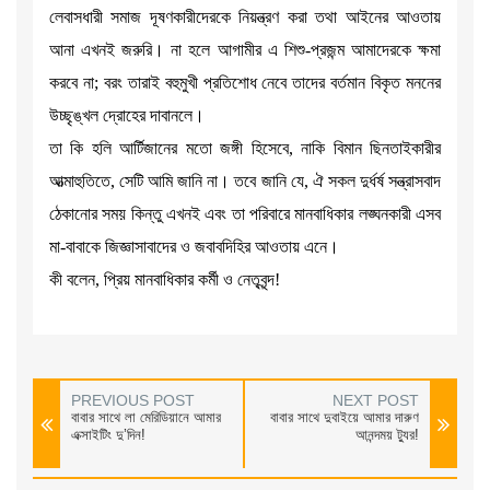
লেবাসধারী সমাজ দূষণকারীদেরকে নিয়ন্ত্রণ করা তথা আইনের আওতায়
আনা এখনই জরুরি। না হলে আগামীর এ শিশু-প্রজন্ম আমাদেরকে ক্ষমা
করবে না; বরং তারাই বহুমুখী প্রতিশোধ নেবে তাদের বর্তমান বিকৃত মননের
উচ্ছৃঙ্খল দ্রোহের দাবানলে।
তা কি হলি আর্টিজানের মতো জঙ্গী হিসেবে, নাকি বিমান ছিনতাইকারীর
আত্মাহুতিতে, সেটি আমি জানি না। তবে জানি যে, ঐ সকল দুর্ধর্ষ সন্ত্রাসবাদ
ঠেকানোর সময় কিন্তু এখনই এবং তা পরিবারে মানবাধিকার লঙ্ঘনকারী এসব
মা-বাবাকে জিজ্ঞাসাবাদের ও জবাবদিহির আওতায় এনে।
কী বলেন, প্রিয় মানবাধিকার কর্মী ও নেতৃবৃন্দ!
PREVIOUS POST
NEXT POST
বাবার সাথে লা মেরিডিয়ানে আমার
বাবার সাথে দুবাইয়ে আমার দারুণ
এক্সাইটিং দু’দিন!
আনন্দময় ট্যুর!