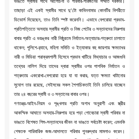
ভাঙতে স্বামীর সাথে আলোচনা ও পরিবার-পরিজনের সম্মতি দরকার।
তাছাড়া এই একই স্বামীর সাথে দু’টো কাবিননামার কোনটির বিপরীতে
ডিভোর্স দিয়েছেন, তাও তিনি স্পষ্ট করেননি। এভাবে বেপরোয়া প্রভাব-
প্রতিপত্তিতে অসহায় স্বামীর প্রতি ও নিজ পেটের ৩ সন্তানদের নিরুপায়
বাবার প্রতি এ ভয়ঙ্কর নারী নিষ্ঠুরতম নির্যাতন-অত্যাচার-শত্রুতা চালাতে
থাকেন; পুলিশে-র‌্যাবে, মহিলা সমিতি ও ইত্যাকার বহু জায়গায় ক্ষমতাধর
নারী ও মিডিয়া পরাক্রমশালী হিসেবে প্রভাব খাটিয়ে মিথ্যাচার ও আজগুবি
তথ্যের নালিশ দিয়ে তাদের দ্বারা স্বামীর ওপর পাশবিক নির্যাতন ও
শত্রুতায় একরোখা-বেপরোয়া হয়ে যা যা করার, যত্ত ক্ষমতা খাটানোর
সুযোগ তার রয়েছে, সেইসবের সকল পৈশাচিকতাই তিনি চালিয়ে যাচ্ছেন
তার ২৪ বছরের স্বামী ও ৩ সন্তানের বাবার ওপর।
গণতন্ত্র-আইন-নিয়ম ও শৃঙ্খলার প্রতি অগাধ অনুরাগী এবং স্ত্রীর
আকস্মিক আঘাতে অসহায়-নিরুপায় হয়ে পড়া গোবেচারা স্বামী পরিবার না
ভাঙতে বিশেষত শিশু-সন্তানদের জীবন না ভাঙতে সর্বচেষ্টা করেন; এমনকি
শেষতক পারিবারিক জজ-আদালতে পরিবার পুনরুদ্ধার মামলাও করেন।