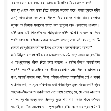
বাবাকে ফোন করে বলে- বাবা, আমাকে কি বাইরে নিয়ে যেতে পারবে?
বাবা দূর থেকে এসে বাসার নিচে রাস্তায় অপেক্ষা করে (বাসায় ঢুকতে স্ত্রীর
মানা) দারোয়ানের সহায়তায় শিশুকে নিয়ে বোনের বাসায় যান। সেখানে
জুম্মার পর শিশুকে সকালের নাস্তা কাম দুপুরের লাঞ্চ একত্রেই খাওয়ান।
এটি হচ্ছে এই শিশু-জীবনের প্রাত্যহিক রুটিন ঘটনা। তাহলে এ শিশুর
প্রতি মা’র মানবাধিকার লঙ্ঘন কতরূপে ঘটেছে এবং ঘটে যাচ্ছে, তা কি
কোনো বোদ্ধামহলে কস্মিনকালেও কোনোরূপ জবাবদিহিতায় আসবে?
মা’র নিষ্ঠুরতায় ভাঙা পরিবারে এরূপভাবে গড়ে ওঠা সন্তানদের অস্বাভাবিক
ও অপ্রকৃতস্থ জীবন দিয়ে তারা সমাজে ও রাষ্ট্রে কীরূপ মানবাধিকার
প্রতিষ্ঠা করবে? এ নারীকে কে কীভাবে বোঝাবে তার শিশুদের অধিকারের
কথা, মানবাধিকারের কথা; কিংবা পরিবার-পরিজনে ন্যায়নীতির চর্চা ও স্বার্থ
ত্যাগের কথা, অন্যের অধিকারের তথা গণতান্ত্রিক মূল্যবোধের কথা? স্ত্রীর
অহংকার-ঔদ্ধত্য ও স্বার্থান্ধতা এত চরমে নেমেছে যে, সে এখন আর তার
ঐ সৎ স্বামীর মধ্যে মহৎ উদ্দেশ্য খুঁজে পায় না। অথচ মাত্র ক’বছর
আগেই সে নিজ হস্তাক্ষরে ৮ পৃষ্ঠাব্যাপী স্বামীর প্রশংসায় প্রবন্ধ তৈরি