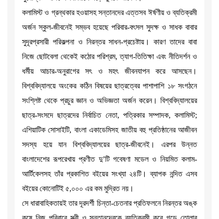
কলামিস্ট ও গ্রন্থকার হওয়াসহ সন্তানদের এত্তসব ঈর্ষণীয় ও ব্যতিক্রমী
অর্জন স্কুল-জীবনেই সম্ভব হয়েছে পরিবার-বৎসল সুদক্ষ ও সাধক বাবার
সুদূরপ্রসারী পরিকল্পনা ও নিরন্তর সাধন-প্রচেষ্টায়। কারণ তাদের বাবা
নিজে ছোটবেলা থেকেই কঠোর পরিশ্রম, ত্যাগ-তিতিক্ষা এবং নীতিদর্শন ও
ধর্মীয় আচার-অনুরাগের সৎ ও মহৎ জীবনযাপন করে আসছেন।
বিশ্ববিদ্যালয়ে অংকের কঠিন বিষয়ের ছাত্রত্বের পাশাপাশি ১৮ সংগঠনে
সংশ্লিষ্ট থেকে প্রচুর জ্ঞান ও অভিজ্ঞতা অর্জন করেন। বিশ্ববিদ্যালয়ের
ছাত্র-সংসদে ছাত্রদের নির্বাচিত নেতা, পত্রিকার সম্পাদক, কলামিস্ট;
এশিয়াটিক সোসাইটি, বাংলা একাডেমিসহ জাতীয় বহু প্রতিষ্ঠানের আজীবন
সদস্য হয়ে যান বিশ্ববিদ্যালয়ের ছাত্র-জীবনেই। এরপর উন্নত
বাংলাদেশের রূপরেখায় প্রণীত দু’টি গবেষণা মডেল ও নিয়মিত কলাম-
আর্টিকেলসহ তাঁর প্রকাশিত বইয়ের সংখ্যা ২৪টি। ব্যাপক নন্দিত এসব
বইয়ের কোনোটিই ৫,০০০ এর কম মুদ্রিত নয়।
সে ধারাবাহিকতায়ই তার দূরদর্শী চিন্তা-চেতনার প্রতিফলনে নিরন্তর অঙ্ক
কষে নিজ পরিবারে স্ত্রী ও সন্তানদেরকে ব্যতিক্রমী করে গড়ে তোলার