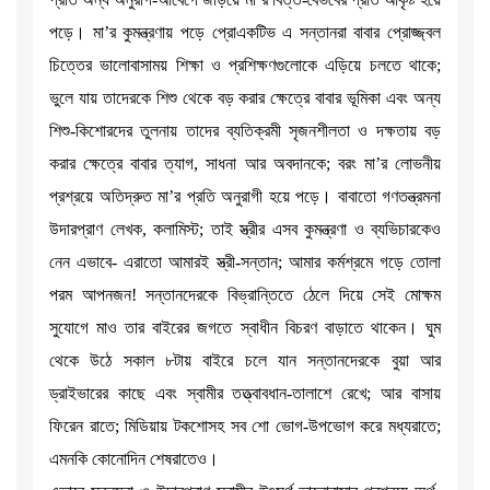
পড়ে। মা’র কুমন্ত্রণায় পড়ে প্রোএকটিভ এ সন্তানরা বাবার প্রোজ্জ্বল
চিত্তের ভালোবাসাময় শিক্ষা ও প্রশিক্ষণগুলোকে এড়িয়ে চলতে থাকে;
ভুলে যায় তাদেরকে শিশু থেকে বড় করার ক্ষেত্রে বাবার ভূমিকা এবং অন্য
শিশু-কিশোরদের তুলনায় তাদের ব্যতিক্রমী সৃজনশীলতা ও দক্ষতায় বড়
করার ক্ষেত্রে বাবার ত্যাগ, সাধনা আর অবদানকে; বরং মা’র লোভনীয়
প্রশ্রয়ে অতিদ্রুত মা’র প্রতি অনুরাগী হয়ে পড়ে। বাবাতো গণতন্ত্রমনা
উদারপ্রাণ লেখক, কলামিস্ট; তাই স্ত্রীর এসব কুমন্ত্রণা ও ব্যভিচারকেও
নেন এভাবে- এরাতো আমারই স্ত্রী-সন্তান; আমার কর্মশ্রমে গড়ে তোলা
পরম আপনজন! সন্তানদেরকে বিভ্রান্তিতে ঠেলে দিয়ে সেই মোক্ষম
সুযোগে মাও তার বাইরের জগতে স্বাধীন বিচরণ বাড়াতে থাকেন। ঘুম
থেকে উঠে সকাল ৮টায় বাইরে চলে যান সন্তানদেরকে বুয়া আর
ড্রাইভারের কাছে এবং স্বামীর তত্ত্বাবধান-তালাশে রেখে; আর বাসায়
ফিরেন রাতে; মিডিয়ায় টকশোসহ সব শো ভোগ-উপভোগ করে মধ্যরাতে;
এমনকি কোনোদিন শেষরাতেও।