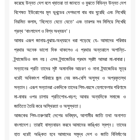
করেছে উন্নত দেশ বলে খ্যাতরা তা জানতে ও বুঝতে বিভিন্ন উন্নত দেশ
বিশেষত ইউরোপের মূল ভূখন্ডের দেশগুলো বার বার ঘুরেছি এবং লিখেছি
নিয়মিত কলাম, ‘বিলেতে যেতে যেতে’ এবং তারপর সব মিলিয়ে লিখেছি
গ্রন্থ ‘বাংলাদেশ ও বিশ্ব অধ্যয়ন’।
আমার এরূপ জানায়-বুঝায়-অধ্যয়নে ধরা পড়েছে যে- আমাদের পরিবার
প্রথার অনেক ভালো দিক থাকলেও এ প্রথার অন্তরালে অশান্তি-
ট্র্যাজেডিও কম নয়। এসব ট্র্যাজেডির প্রথম স্রষ্টা আমরা মা-বাবারা।
সন্তানের প্রতি তাদের সৃষ্ট অমানবিক আচরণ ও নানা ট্র্যাজেডির সূত্র
ধরেই অধিকাংশ পরিবারে জন্ম নেয় কম-বেশি অসুস্থ ও অপ্রকৃতস্থ
সন্তান। এরূপ সন্তানরা একদিকে তাদের শিশু-বয়সে হেলাফেলার পরিণামে
মা-বাবার ওপর চালায় প্রতিশোধ-খড়গ; আবার অন্যদিকে সমাজে ও
জাতিতে তৈরি করে অস্থিরতা ও অসুস্থতা।
আজকের শিশু-তরুণরাই দেশের ভবিষ্যৎ, আগামীর জাতি তথা অনাগত
বাংলাদেশ। তারাই বাস্তবায়ন করবে আমাদের কাঙ্খিত স্বপ্ন। তাদের
হাত ধরেই অঙ্কিত হবে আমাদের সমৃদ্ধ দেশ ও জাতি বিনির্মাণের