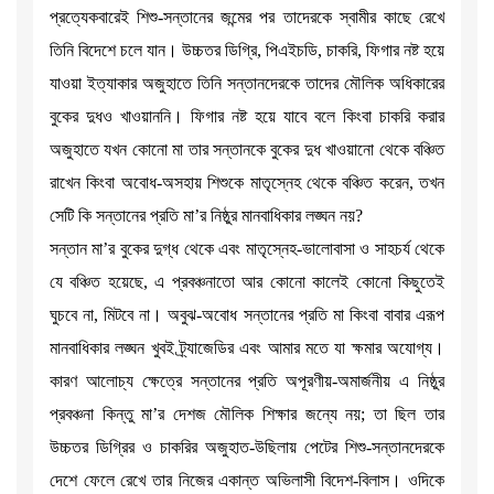
প্রত্যেকবারেই শিশু-সন্তানের জন্মের পর তাদেরকে স্বামীর কাছে রেখে
তিনি বিদেশে চলে যান। উচ্চতর ডিগ্রি, পিএইচডি, চাকরি, ফিগার নষ্ট হয়ে
যাওয়া ইত্যাকার অজুহাতে তিনি সন্তানদেরকে তাদের মৌলিক অধিকারের
বুকের দুধও খাওয়াননি। ফিগার নষ্ট হয়ে যাবে বলে কিংবা চাকরি করার
অজুহাতে যখন কোনো মা তার সন্তানকে বুকের দুধ খাওয়ানো থেকে বঞ্চিত
রাখেন কিংবা অবোধ-অসহায় শিশুকে মাতৃস্নেহ থেকে বঞ্চিত করেন, তখন
সেটি কি সন্তানের প্রতি মা’র নিষ্ঠুর মানবাধিকার লঙ্ঘন নয়?
সন্তান মা’র বুকের দুগ্ধ থেকে এবং মাতৃস্নেহ-ভালোবাসা ও সাহচর্য থেকে
যে বঞ্চিত হয়েছে, এ প্রবঞ্চনাতো আর কোনো কালেই কোনো কিছুতেই
ঘুচবে না, মিটবে না। অবুঝ-অবোধ সন্তানের প্রতি মা কিংবা বাবার এরূপ
মানবাধিকার লঙ্ঘন খুবই ট্র্যাজেডির এবং আমার মতে যা ক্ষমার অযোগ্য।
কারণ আলোচ্য ক্ষেত্রে সন্তানের প্রতি অপূরণীয়-অমার্জনীয় এ নিষ্ঠুর
প্রবঞ্চনা কিন্তু মা’র দেশজ মৌলিক শিক্ষার জন্যে নয়; তা ছিল তার
উচ্চতর ডিগ্রির ও চাকরির অজুহাত-উছিলায় পেটের শিশু-সন্তানদেরকে
দেশে ফেলে রেখে তার নিজের একান্ত অভিলাসী বিদেশ-বিলাস। ওদিকে