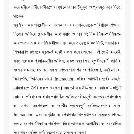
করে স্ত্রীকে নারীনেত্রীরূপে সম্মুখ চলার পথ উন্মুক্ত ও প্রশস্ত করে দিতে
থাকেন।
স্বামীর একক প্রচেষ্টায় ও শ্রম-সাধনায় সন্তানদেরকে পারিবারিক শিক্ষায়,
নিজের অফিসে খন্ডকালীন অফিসিয়াল ও প্রাতিষ্ঠানিক শিক্ষা-প্রশিক্ষণ-
অভিজ্ঞতায় এবং সামাজিক দীক্ষায় বড় করে তাদেরকে কলামিস্ট, গ্রন্থকার,
শিক্ষানবিশ হিসেবে স্কুল-জীবনেই সফল করে তোলেন। ঐ ছোট্ট বয়সেই
সন্তানদেরকে প্রধানমন্ত্রীর অফিস, সকল মন্ত্রণালয়, সুপ্রীমকোর্ট, জাতীয়
সংসদ ভবনসহ বড় বড় সকল দপ্তর পরিদর্শন ও পর্যবেক্ষণ, মন্ত্রী-সচিব,
বিচারপতি, ভিসিদের সাথে Interaction করিয়ে আগামীর দুর্জয় সাহসী
যোদ্ধারূপে তৈরি করতে থাকেন। এছাড়া স্কাউট-লিডার, ব্যাংক একাউন্ট
হোল্ডার, পরিবারে ও বাবার প্রতিষ্ঠিত অফিসে জীবনমুখী অসংখ্য প্রোগ্রামে
ও সেশনে অংশগ্রহণ ও জাতীয় গুরুত্বপূর্ণ ব্যক্তিত্বগণের সাথে
Interaction এবং অনুষ্ঠান ও প্রোগ্রাম উপস্থাপনার মাধ্যমে হাতে-
কলমে ব্যাপক শিক্ষা ও প্রশিক্ষণ দিয়ে তাদেরকে আগামীর দেশ ও জাতির
সুযোগ্য ও বলিষ্ঠ কর্ণধাররূপে গড়ে তুলতে থাকেন।