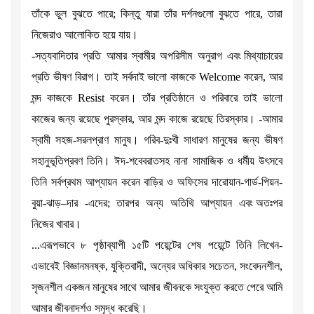
তাঁকে ভুল বুঝতে পারে; কিন্তু যারা তাঁর দর্শনগুলো বুঝতে পারে, তারা
নিজেরাও আলোকিত হয়ে যায়।
-সত্যবাদিতার প্রতি আমার স্বামীর অপরিসীম অনুরাগ এবং মিথ্যাচারের
প্রতি ভীষণ বিরাগ। তাই সর্বদাই ভালো কাজকে Welcome করেন, আর
মন্দ কাজকে Resist করেন। তাঁর প্রতিষ্ঠানে ও পরিবারে তাই ভালো
কাজের জন্য রয়েছে পুরস্কার, আর মন্দ কাজে রয়েছে তিরস্কার। -আমার
স্বামী সহজ-সরলপ্রাণ মানুষ। গরিব-দুঃখী সাধারণ মানুষের জন্য ভীষণ
সহানুভূতিপ্রবণ তিনি। ঈদ-শবেবরাতসহ নানা সামাজিক ও ধর্মীয় উৎসবে
তিনি সর্বপ্রথম আপ্যায়ন করেন বাড়ির ও অফিসের দারোয়ান-গার্ড-পিয়ন-
বুয়া-ঝাড়–দার -এদের; তারপর অন্য অতিথি আপ্যায়ন এবং অতঃপর
নিজের খাবার।
...এরূপভাবে ৮ পৃষ্ঠাব্যাপী ১৫টি পয়েন্টের শেষ পয়েন্টে তিনি লিখেন-
এভাবেই বিজ্ঞানমনষ্ক, যুক্তিবাদী, অন্যের অধিকার সচেতন, সংবেদনশীল,
সৃজনশীল একজন মানুষের সাথে আমার জীবনকে সংযুক্ত করতে পেরে আমি
আমার জীবনাদর্শও সমৃদ্ধ করেছি।