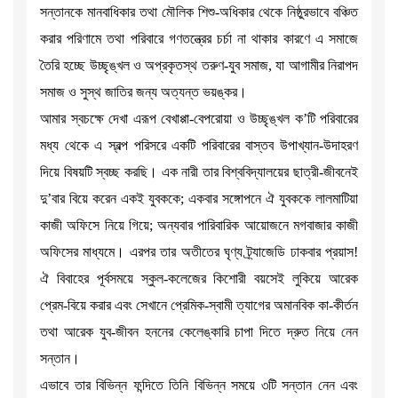
সন্তানকে মানবাধিকার তথা মৌলিক শিশু-অধিকার থেকে নিষ্ঠুরভাবে বঞ্চিত
করার পরিণামে তথা পরিবারে গণতন্ত্রের চর্চা না থাকার কারণে এ সমাজে
তৈরি হচ্ছে উচ্ছৃঙ্খল ও অপ্রকৃতস্থ তরুণ-যুব সমাজ, যা আগামীর নিরাপদ
সমাজ ও সুস্থ জাতির জন্য অত্যন্ত ভয়ঙ্কর।
আমার স্বচক্ষে দেখা এরূপ বেখাপ্পা-বেপরোয়া ও উচ্ছৃঙ্খল ক’টি পরিবারের
মধ্য থেকে এ স্বল্প পরিসরে একটি পরিবারের বাস্তব উপাখ্যান-উদাহরণ
দিয়ে বিষয়টি স্বচ্ছ করছি। এক নারী তার বিশ্ববিদ্যালয়ের ছাত্রী-জীবনেই
দু’বার বিয়ে করেন একই যুবককে; একবার সঙ্গোপনে ঐ যুবককে লালমাটিয়া
কাজী অফিসে নিয়ে গিয়ে; অন্যবার পারিবারিক আয়োজনে মগবাজার কাজী
অফিসের মাধ্যমে। এরপর তার অতীতের ঘৃণ্য ট্র্যাজেডি ঢাকবার প্রয়াস!
ঐ বিবাহের পূর্বসময়ে স্কুল-কলেজের কিশোরী বয়সেই লুকিয়ে আরেক
প্রেম-বিয়ে করার এবং সেখানে প্রেমিক-স্বামী ত্যাগের অমানবিক কা-কীর্তন
তথা আরেক যুব-জীবন হননের কেলেঙ্কারি চাপা দিতে দ্রুত নিয়ে নেন
সন্তান।
এভাবে তার বিভিন্ন ফন্দিতে তিনি বিভিন্ন সময়ে ৩টি সন্তান নেন এবং