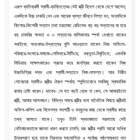
এরূপ ব্যতিক্রমী স্বামী-ব্যক্তিত্বের সেই স্ত্রী বিদেশ থেকে দেশে আসেন;
একদিকে উচ্চ চাকরি নেন এবং আরেক ব্যস্ত জীবনে লিপ্ত হন, অন্যদিকে
কিশোর-কিশোরী সন্তান তথা তরতাজা রেডিমেড বড় বড় সন্তানের মা হয়ে
বড় চাকরির ক্ষমতা ও ৩ সন্তানের মালিকানার স্পর্ধা দেখাতে থাকেন
সবাইকে; অহংকার-ঔদ্ধত্যের বুলি আওড়াতে থাকেন নিজ অফিসে-
পরিবারে-সংসারে-সমাজে-সেমিনারে-মিটিংয়ে, বক্তৃতা-বিবৃতিতে; এমনকি
মিডিয়ায় সাক্ষাৎকারেও প্রচার করে জনপ্রিয় করতে থাকেন নিজ
উচ্চডিগ্রির দম্ভ এবং স্বামী-সন্তানে নিজ-সাফল্য। আর নিরীহ
গোবেচারা স্বামীও স্ত্রীর ঐরূপ স্পর্ধায় স্পন্দিতবোধে সবকিছু স্বাভাবিক
রাখার চেষ্টা করেন। ভাবেন- সে যত বড়ই হোক না কেন, সে আমারইতো
স্ত্রী, আমার আপনজন। বিভিন্ন সময়ে স্ত্রীর নানা অনৈতিক বিষয়ে স্ত্রীরই
অফিস-কলিগ এবং বিদেশস্থ সহপাঠী ও বন্ধুদের কাছ থেকে স্বামীর কাছে
তথ্য আসতে থাকে। তবুও তিনি স্বভাবজাত সরলতায় সেই
নেতিবাচকতাকে জ্ঞানত ধারণ করতে চাননি; বরং স্ত্রীর প্রতি আরো অধিক
উদারপ্রাণ হয়ে তাকে নিরন্তর সহযোগিতা ও সর্বোচ্চ পৃষ্ঠপোষকতা দান