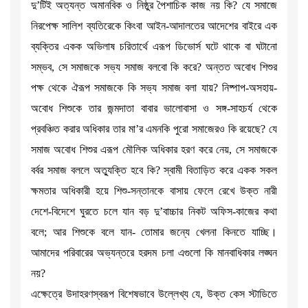
দু’টিই অত্যন্ত অমানবিক ও নিষ্ঠুর পৈশাচিক কাজ নয় কি? যে সমাজে
নিরপেক্ষ সালিশ ব্যতিরেকে কিংবা আইন-আদালতের আদেশের বাইরে এক
ব্যক্তির একক অভিলাষ চরিতার্থে এরূপ ডিভোর্স ঘটে থাকে বা ঘটানো
সম্ভব, সে সমাজকে সভ্য সমাজ বলবো কি করে? অন্তত অবোধ শিশুর
পক্ষ থেকে ঐরূপ সমাজকে কি সভ্য সমাজ বলা যায়? নিষ্পাপ-অসহায়-
অবোধ শিশুকে তার জন্মদাতা বাবার ভালোবাসা ও সঙ্গ-সাহচর্য থেকে
প্রবঞ্চিত করার অধিকার তার মা’র এমনকি পুরো সমাজেরও কি রয়েছে? যে
সমাজ অবোধ শিশুর এরূপ মৌলিক অধিকার হরণ করে নেয়, সে সমাজকে
বর্বর সমাজ বললে অত্যুক্তি হবে কি? স্বামী বিতাড়িত করে একক সকল
ক্ষমতার অধিকারী হয়ে শিশু-সন্তানকে বাসায় ফেলে রেখে উক্ত নারী
দেশে-বিদেশে ঘুরতে চলে যান বড় দু’বাচ্চার নিকট অফিস-কাজের কথা
বলে; আর শিশুকে বলে যান- তোমার জন্যে খেলনা কিনতে যাচ্ছি।
আমাদের পরিবারের অভ্যন্তরে হরদম চলা এগুলো কি মানবাধিকার লঙ্ঘন
নয়?
এক্ষেত্রে উদাহরণস্বরূপ বিশেষভাবে উল্লেখ্য যে, উক্ত কেস স্টাডিতে