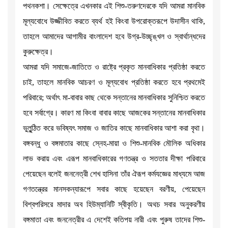
পথনকশা। সেক্ষেত্রে এখনকার এই শিশু-তরুণদেরকে যদি আমরা মানবিক
মূল্যবোধে উজ্জীবিত করতে ব্যর্থ হই কিংবা উপরোক্তরূপে উদাসীন থাকি,
তাহলে আমাদের আগামীর বাংলাদেশ হবে উগ্র-উচ্ছৃঙ্খল ও স্বার্থান্ধদের
কুরুক্ষেত্র।
আমরা যদি সমাজে-জাতিতে ও রাষ্ট্রে প্রকৃত মানবাধিকার প্রতিষ্ঠা করতে
চাই, তাহলে মানবিক আচরণ ও মূল্যবোধ প্রতিষ্ঠা করতে হবে প্রথমেই
পরিবারে; অর্থাৎ মা-বাবার কাছ থেকে সন্তানের মানবাধিকার সুনিশ্চিত করতে
হবে সর্বাগ্রে। কারণ মা কিংবা বাবার কাছে আজকের সন্তানের মানবাধিকার
ভুলুন্ঠিত করে ভবিষ্যৎ সমাজ ও জাতির কাছে মানবাধিকার আশা করা বৃথা।
বঙ্গবন্ধু ও বঙ্গমাতার কাছে স্নেহ-মায়া ও শিশু-মানবিক মৌলিক অধিকার
লাভ করায় এবং এরূপ মানবাধিকারের গণতন্ত্র ও সততার দীক্ষা পরিবারে
পেয়েছেন বলেই জননেত্রী শেখ হাসিনা তাঁর ঐরূপ কর্মযজ্ঞের মাধ্যমে আজ
গণতন্ত্রের মানসকন্যারূপে সবার কাছে হয়েছেন বরণীয়, পেয়েছেন
বিশ্বপরিসরে মাদার অব হিউম্যানিটি স্বীকৃতি। অথচ সবার অনুকরণীয়
বঙ্গমাতা এবং জননেত্রীর এ দেশেই কতিপয় নারী এবং পুরুষ তাদের শিশু-