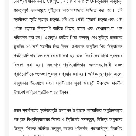
চবি প্রশাসনিক ভবন, হলসমূহ, চবি ১নং ও ২নং গেইট চত্বরসহ অন্যান্য
গুরুত্বপূর্ণ ভবনসমূহে দৃষ্টিনন্দন আলোকসজ্জায় সজ্জিত করা হয়। চবি
স্বাধীনতা স্মৃতি স্তম্ভ চত্বর, চবি ১নং গেইট ‘স্মরণ’ চত্বর এবং ২নং
গেইট চত্বরে দিনব্যাপি জাতির পিতার ভাষণ এবং দেশাত্মবোধক গান
পরিবেশন করা হয়। এছাড়াও জাতির পিতা বঙ্গবন্ধু শেখ মুজিবুর রহমানের
জন্মদিন ১৭ মার্চ ‘জাতীয় শিশু দিবস’ উপলক্ষে অনুষ্ঠিত শিশু চিত্রাংকন
প্রতিযোগিতার ফলাফল ঘোষণা করা হয় এবং বিজয়ীদের মাঝে পুরস্কার
বিতরণ করা হয়। এছাড়াও প্রতিযোগিতায় অংশগ্রহণকারী সকল
প্রতিযোগীকে শুভেচ্ছা পুরস্কার প্রদান করা হয়। অধিকন্তু প্রথম আলো
বন্ধুসভার উদ্যোগে মহান স্বাধীনতার সুবর্ণ জয়ন্তী উপলক্ষে মাননীয়
উপাচার্য শান্তির প্রতীক পায়রা উড়ান।
মহান স্বাধীনতার সুবর্নজয়ন্তী উদযাপন উপলক্ষে আয়োজিত অনুষ্ঠানসমূহে
চট্টগ্রাম বিশ্ববিদ্যালয়ের সিনেট ও সিন্ডিকেট সদস্যবৃন্দ, বিভিন্ন অনুষদের
ডিনবৃন্দ, শিক্ষক সমিতির নেতৃবৃন্দ, কলেজ পরিদর্শক, প্রভোস্টবৃন্দ, বিভাগীয়