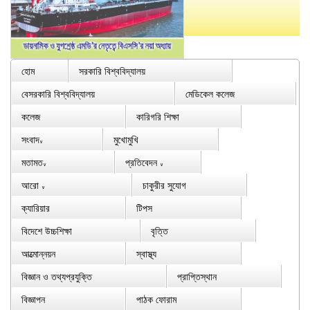
হোম
সরকারি বিশ্ববিদ্যালয়
বেসরকারি বিশ্ববিদ্যালয়
মেডিকেল কলেজ
কলেজ
কারিগরি শিক্ষা
সংবাদ
মুখোমুখি
∨
মতামত
প্রতিবেদন
∨
∨
আরো
চাকুরীর সুযোগ
∨
ক্যারিয়ার
টিপস
বিদেশে উচ্চশিক্ষা
বৃত্তি
আত্মোন্নয়ন
স্বাস্থ্য
বিজ্ঞান ও তথ্যপ্রযুক্তি
প্রাপ্তিস্থান
বিজ্ঞাপন
পাঠক ফোরাম