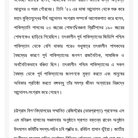
আনন্দের ও পরম গৌরবের। তিনি ’৫২ এর ভাষা আন্দোলন থেকে শুরু করে
মহান মুক্তিযুদ্ধের দীর্ঘ আন্দোলন সংগ্রাম সম্পর্কে আলোকপাত করে বলেন,
পাকিস্তানি শাসনের ২৩ বছরের শোষণÑবঞ্চনা ব্রিটিশদের ১৯০ বছরের
শোষণকেও ছাড়িয়ে গিয়েছিল। তৎকালীন পূর্ব পাকিস্তানের জিডিপি পশ্চিম
পাকিস্তান থেকে বেশি থাকার পরেও শুধুমাত্র তৎকালীন শাসকদের
বৈষম্যের কারণে পূর্ব পাকিস্তানের জনগণ রাজনৈতিক, সামাজিক ও
অর্থনৈতিকভাবে বঞ্চিত ছিল। তৎকালীন পশ্চিম পাকিস্তানের এ সকল
বৈষম্য থেকে পূর্ব পাকিস্তানের জনগণকে মুক্ত করতে এবং মানুষের
অধিকার প্রতিষ্ঠা করতে বঙ্গবন্ধু তাঁর সমগ্র জীবন অন্যায়ের বিরুদ্ধে
আন্দোলন-সংগ্রাম করে গেছেন।
চট্টগ্রাম বিশ^বিদ্যালয়ের সম্মানিত রেজিস্ট্রার (ভারপ্রাপ্ত) প্রফেসর এস
এম মনিরুল হাসানের সঞ্চালনায় অনুষ্ঠানে স্বাগত বক্তব্য রাখেন অনুষ্ঠান
উদযাপন কমিটির সদস্য-সচিব চবি প্রক্টর ড. রবিউল হাসান ভূঁইয়া। জাতীয়