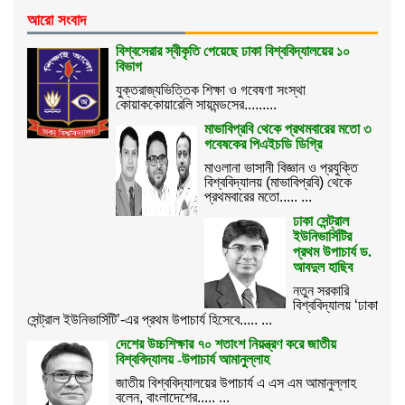
আরো সংবাদ
বিশ্বসেরার স্বীকৃতি পেয়েছে ঢাকা বিশ্ববিদ্যালয়ের ১০
বিভাগ
যুক্তরাজ্যভিত্তিক শিক্ষা ও গবেষণা সংস্থা
কোয়াককোয়ারেলি সায়মন্ডসের.........
মাভাবিপ্রবি থেকে প্রথমবারের মতো ৩
গবেষকের পিএইচডি ডিগ্রি
মাওলানা ভাসানী বিজ্ঞান ও প্রযুক্তি
বিশ্ববিদ্যালয় (মাভাবিপ্রবি) থেকে
প্রথমবারের মতো..... ...
ঢাকা সেন্ট্রাল
ইউনিভার্সিটির
প্রথম উপাচার্য ড.
আবদুল হাছিব
নতুন সরকারি
বিশ্ববিদ্যালয় ‘ঢাকা
সেন্ট্রাল ইউনিভার্সিটি’-এর প্রথম উপাচার্য হিসেবে..... ...
দেশের উচ্চশিক্ষার ৭০ শতাংশ নিয়ন্ত্রণ করে জাতীয়
বিশ্ববিদ্যালয় -উপাচার্য আমানুল্লাহ
জাতীয় বিশ্ববিদ্যালয়ের উপাচার্য এ এস এম আমানুল্লাহ
বলেন, বাংলাদেশের..... ...