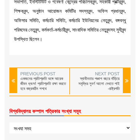
সভাপতি, ইনস্টিটিউট ও গবেষণা কেন্দ্রের পরিচালকবৃন্দ, সহকারী প্রক্টরবৃন্দ,
শিক্ষকবৃন্দ, অনুষ্ঠান আয়োজন কমিটির সদস্যবৃন্দ, অফিস প্রধানবৃন্দ,
অফিসার সমিতি, কর্মচারি সমিতি, কর্মচারি ইউনিয়নের নেতৃবৃন্দ, বঙ্গবন্ধু
পরিষদের নেতৃবৃন্দ, কর্মকর্তা-কর্মচারীবৃন্দ, সাংবাদিক সমিতির নেতৃবৃন্দসহ সুধীবৃন্দ
উপস্থিত ছিলেন।
PREVIOUS POST
NEXT POST
একজনের প্রতিশ্রুতি ভঙ্গে আরেক
স্বাধীনতার পঞ্চাশ বছরে দাঁড়িয়ে
জীবন ধ্বংস! প্রতিশ্রুতি রক্ষা করতে
সমৃদ্ধির সুবর্ণ আলো দেখতে পাই
হবে বজ্রকঠিন শপথে
-রাষ্ট্রপতি
বিশ্ববিদ্যালয় কম্পাস পত্রিকার সংখ্যা সমূহ