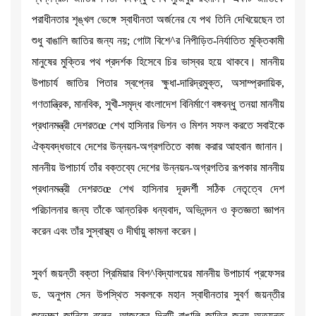
পরাধীনতার শৃঙ্খল ভেঙ্গে স্বাধীনতা অর্জনের যে পথ তিনি দেখিয়েছেন তা
শুধু বাঙালি জাতির জন্য নয়; গোটা বিশে^র নিপীড়িত-নির্যাতিত মুক্তিকামী
মানুষের মুক্তির পথ প্রদর্শক হিসেবে চির ভাস্বর হয়ে থাকবে। মাননীয়
উপাচার্য জাতির পিতার স্বপ্নের ক্ষুধা-দারিদ্রমুক্ত, অসাম্প্রদায়িক,
গণতান্ত্রিক, মানবিক, সুখী-সমৃদ্ধ বাংলাদেশ বিনির্মাণে বঙ্গবন্ধু তনয়া মাননীয়
প্রধানমন্ত্রী দেশরতœ শেখ হাসিনার ভিশন ও মিশন সফল করতে সবাইকে
ঐক্যবদ্ধভাবে দেশের উন্নয়ন-অগ্রগতিতে কাজ করার আহবান জানান।
মাননীয় উপাচার্য তাঁর বক্তব্যে দেশের উন্নয়ন-অগ্রগতির রূপকার মাননীয়
প্রধানমন্ত্রী দেশরতœ শেখ হাসিনার দূরদর্শী সঠিক নেতৃত্বে দেশ
পরিচালনার জন্য তাঁকে আন্তরিক ধন্যবাদ, অভিনন্দন ও কৃতজ্ঞতা জ্ঞাপন
করেন এবং তাঁর সুস্বাস্থ্য ও দীর্ঘায়ু কামনা করেন।
সুবর্ণ জয়ন্তী বক্তা প্রিমিয়ার বিশ^বিদ্যালয়ের মাননীয় উপাচার্য প্রফেসর
ড. অনুপম সেন উপস্থিত সকলকে মহান স্বাধীনতার সুবর্ণ জয়ন্তীর
শুভেচ্ছা জানিয়ে বলেন, আজকের দিনটি বাঙালি জাতির জন্য অত্যন্ত