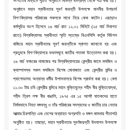
সংগীতের মাধ্যমে সূচিত অনুষ্ঠানে বিভিন্ন ধর্মগ্রন্থ থেকে পাঠ করা হয়।
অনুষ্ঠানে মহান স্বাধীনতার সুবর্ণ জয়ন্তী উপলক্ষে মাননীয় উপাচার্য
বিশ^বিদ্যালয় পরিবারের সকলকে সাথে নিয়ে কেক কাটেন। এছাড়াও
কর্মসূচির অংশ হিসেবে ২৬ মার্চ রাত ১২.০১ মিনিটে (২৫ মার্চ দিবাগত
রাতে) বিশ্ববিদ্যালয় স্বাধীনতা স্মৃতি স্তম্ভে বিএনসিসি কর্তৃক বিউগল
বাজিয়ে মহান স্বাধীনতার সুবর্ণ জয়ন্তীকে স্বাগত জানানো হয় এবং
প্রত্যুষে বিশ^বিদ্যালয়ে ভবনসমূহে জাতীয় পতাকা উত্তোলন করা হয়।
২৬ মার্চ ফজরের নামাজের পর বিশ্ববিদ্যালয়ের কেন্দ্রীয় জামে মসজিদ ও
ক্যাম্পাসস্থ সকল মসজিদে বিশেষ মোনাজাত এবং কেন্দ্রীয় মন্দির ও
প্যাগোডাসহ অন্যান্য ধর্মীয় উপাসনালয়ে বিশেষ প্রার্থনা করা হয়। বেলা
১১.৩০ টায় চবি কেন্দ্রীয় মন্দিরে মহান মুক্তিযুদ্ধে শহীদ বীর মুক্তিযোদ্ধা,
শহীদ ত্রিশ লক্ষ বীর বাঙালি, ১৯৭৫ এর ১৫ আগষ্ট ঘাতকদের হাতে
নির্মমভাবে নিহত বঙ্গবন্ধু ও তাঁর পরিবারের সদস্যদের ও জাতীয় চার নেতার
আত্মার চিরশান্তি এবং দেশের অব্যাহত অগ্রগতি ও মঙ্গল কামনায় গীতাপাঠ
অনুষ্ঠিত হয়। তাছাড়া, মহান স্বাধীনতার সুবর্ণজয়ন্তী উদযাপন উপলক্ষে