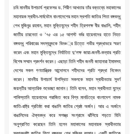
চবি মাননীয় উপাচার্য প্রফেসর ড. শিরীণ আখতার তাঁর বক্তব্যে মহাকালের
মহানায়ক স্বাধীন-সার্বভৌম বাংলাদেশের মহান স্থপতি জাতির পিতা বঙ্গবন্ধু
শেখ মুজিবুর রহমান, মহান মুক্তিযুদ্ধে শহীদ ত্রিশলক্ষ বীর বাঙালি, শহীদ
জাতীয় চারনেতা ও ’৭৫ এর ১৫ আগস্ট বর্বর হায়েনাদের হাতে নিহত
বঙ্গবন্ধু পরিবারের সদস্যবৃন্দকে বিন¤্র চিত্তে গভীর শ্রদ্ধাভরে স্মরণ
করেন এবং মহান মুক্তিযুদ্ধে নির্যাতিত দু’লক্ষ জায়া-জননী-কন্যার প্রতি
বিশেষ সম্মান প্রদর্শন করেন। এছাড়া তিনি শহীদ জননী জাহানারা ইমামসহ
দেশের সকল গণতান্ত্রিক আন্দোলনে শহীদদের প্রতি শ্রদ্ধা নিবেদন
করেন। মাননীয় উপাচার্য উপস্থিত সকলকে মহান স্বাধীনতার সুবর্ণ
জয়ন্তীর আন্তরিক শুভেচ্ছা জানান। তিনি বলেন, মহান স্বাধীনতা যুদ্ধে
পাকিস্তানি হায়েনাদের পরাজিত করে বিশ্ব মানচিত্রে বাংলাদেশ নামক
জাতি-রাষ্ট্র প্রতিষ্ঠা করা বাঙালি জাতির শ্রেষ্ঠ অর্জন। আর এ অর্জনে
বাঙালিদের ঐক্যবদ্ধ করে সশস্ত্র সংগ্রামে ঝাঁপিয়ে পড়তে যিনি
অনুপ্রাণিত করেছেন তিনি হলেন মহাকালের মহানায়ক স্বাধীনতার
স্বপ্নদ্রষ্টা জাতির পিতা বঙ্গবন্ধু শেখ মুজিবুর রহমান। একটি জাতিকে