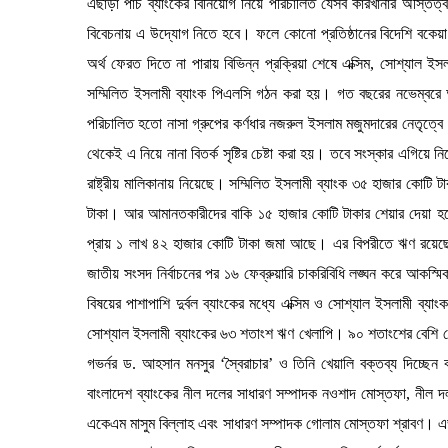
এছাড়া পাঁচ ব্যাংকের বিনিয়োগ নিয়ে পরিচালিত যেসব কারখানার অস্তিত্
বিবেচনায় এ উদ্যোগ নিতে হবে। ফলে কোনো প্রতিষ্ঠানের বিদেশি বকে
অর্থ ফেরত দিতে না পারায় বিভিন্ন প্রক্রিয়া শেষে এক্সিম, সোশ্যাল ইস
সম্মিলিত ইসলামী ব্যাংক পিএলসি গঠন করা হয়। গত বছরের নভেম্বরে আনু
পরিচালিত হতো নাসা গ্রুপের কর্ণধার নজরুল ইসলাম মজুমদারের নেতৃত্ব
থেকেই এ নিয়ে নানা বিতর্ক সৃষ্টির চেষ্টা করা হয়। তবে সংস্কার এগিয়ে নি
রাষ্ট্রীয় মালিকানায় নিয়েছে। সম্মিলিত ইসলামী ব্যাংক ৩৫ হাজার কোটি 
টাকা। আর আমানতকারীদের বাকি ১৫ হাজার কোটি টাকার শেয়ার দেয়া হব
প্রায় ১ লাখ ৪২ হাজার কোটি টাকা জমা আছে। এর বিপরীতে ঋণ রয়ে
জাতীয় সংসদ নির্বাচনের পর ১৬ ফেব্রুয়ারি চাকরিবিধি লঙ্ঘন করে আকস্মিকভ
বিষয়ের পাশাপাশি দুর্বল ব্যাংকের মধ্যে এক্সিম ও সোশ্যাল ইসলামী ব্য
সোশ্যাল ইসলামী ব্যাংকের ৬৩ শতাংশ ঋণ খেলাপি। ৯০ শতাংশের বেশি খেল
গভর্নর ড. আহসান মনসুর ‘স্বৈরাচার’ ও তিনি খেয়ালি বক্তব্য দিচ্ছে
বাংলাদেশ ব্যাংকের নীল দলের সাধারণ সম্পাদক নওশাদ মোস্তফা, নীল দল
একেএম মাসুম বিল্লাহ এবং সাধারণ সম্পাদক গোলাম মোস্তফা শ্রাবণ। এভা