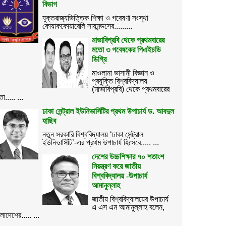
বিভাগ
যুক্তরাজ্যভিত্তিক শিক্ষা ও গবেষণা সংস্থা
কোয়াককোয়ারেলি সায়মন্ডসের.........
মাভাবিপ্রবি থেকে প্রথমবারের
মতো ৩ গবেষকের পিএইচডি
ডিগ্রি
মাওলানা ভাসানী বিজ্ঞান ও
প্রযুক্তি বিশ্ববিদ্যালয়
(মাভাবিপ্রবি) থেকে প্রথমবারের
ো..... ...
ঢাকা সেন্ট্রাল ইউনিভার্সিটির প্রথম উপাচার্য ড. আবদুল
হাছিব
নতুন সরকারি বিশ্ববিদ্যালয় ‘ঢাকা সেন্ট্রাল
ইউনিভার্সিটি’-এর প্রথম উপাচার্য হিসেবে..... ...
দেশের উচ্চশিক্ষার ৭০ শতাংশ
নিয়ন্ত্রণ করে জাতীয়
বিশ্ববিদ্যালয় -উপাচার্য
আমানুল্লাহ
জাতীয় বিশ্ববিদ্যালয়ের উপাচার্য
এ এস এম আমানুল্লাহ বলেন,
ংলাদেশের..... ...