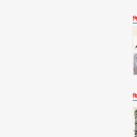
শি
বি