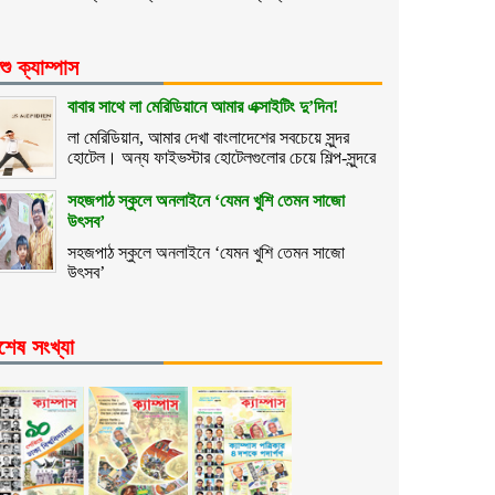
শু ক্যাম্পাস
বাবার সাথে লা মেরিডিয়ানে আমার এক্সাইটিং দু’দিন!
লা মেরিডিয়ান, আমার দেখা বাংলাদেশের সবচেয়ে সুন্দর
হোটেল। অন্য ফাইভস্টার হোটেলগুলোর চেয়ে শিল্প-সুন্দরে
সহজপাঠ স্কুলে অনলাইনে ‘যেমন খুশি তেমন সাজো
উৎসব’
সহজপাঠ স্কুলে অনলাইনে ‘যেমন খুশি তেমন সাজো
উৎসব’
শেষ সংখ্যা