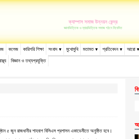
ক্যাম্পাস সমাজ উন্নয়ন কেন্দ্র
জ্ঞানভিত্তিক ও ন্যায়ভিত্তিক সমাজ গঠনে নিবেদিত
েজ
কলেজ
কারিগরি শিক্ষা
সংবাদ
মুখোমুখি
মতামত
প্রতিবেদন
আরো
াস্থ্য
বিজ্ঞান ও তথ্যপ্রযুক্তি
বি
আ
নী অনুষ্ঠান ৫ জুন রাজধানীর শাহবাগ বিসিএস প্রশাসন একাডেমীতে অনুষ্ঠিত হবে।