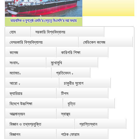
হোম
সরকারি বিশ্ববিদ্যালয়
বেসরকারি বিশ্ববিদ্যালয়
মেডিকেল কলেজ
কলেজ
কারিগরি শিক্ষা
সংবাদ
মুখোমুখি
∨
মতামত
প্রতিবেদন
∨
∨
আরো
চাকুরীর সুযোগ
∨
ক্যারিয়ার
টিপস
বিদেশে উচ্চশিক্ষা
বৃত্তি
আত্মোন্নয়ন
স্বাস্থ্য
বিজ্ঞান ও তথ্যপ্রযুক্তি
প্রাপ্তিস্থান
বিজ্ঞাপন
পাঠক ফোরাম