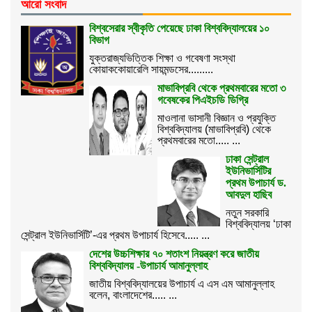
আরো সংবাদ
বিশ্বসেরার স্বীকৃতি পেয়েছে ঢাকা বিশ্ববিদ্যালয়ের ১০
বিভাগ
যুক্তরাজ্যভিত্তিক শিক্ষা ও গবেষণা সংস্থা
কোয়াককোয়ারেলি সায়মন্ডসের.........
মাভাবিপ্রবি থেকে প্রথমবারের মতো ৩
গবেষকের পিএইচডি ডিগ্রি
মাওলানা ভাসানী বিজ্ঞান ও প্রযুক্তি
বিশ্ববিদ্যালয় (মাভাবিপ্রবি) থেকে
প্রথমবারের মতো..... ...
ঢাকা সেন্ট্রাল
ইউনিভার্সিটির
প্রথম উপাচার্য ড.
আবদুল হাছিব
নতুন সরকারি
বিশ্ববিদ্যালয় ‘ঢাকা
সেন্ট্রাল ইউনিভার্সিটি’-এর প্রথম উপাচার্য হিসেবে..... ...
দেশের উচ্চশিক্ষার ৭০ শতাংশ নিয়ন্ত্রণ করে জাতীয়
বিশ্ববিদ্যালয় -উপাচার্য আমানুল্লাহ
জাতীয় বিশ্ববিদ্যালয়ের উপাচার্য এ এস এম আমানুল্লাহ
বলেন, বাংলাদেশের..... ...