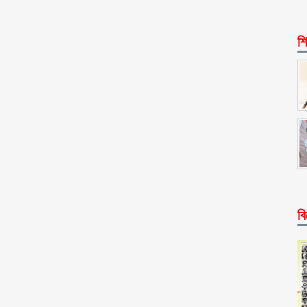
শি
বি