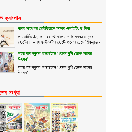
শু ক্যাম্পাস
বাবার সাথে লা মেরিডিয়ানে আমার এক্সাইটিং দু’দিন!
লা মেরিডিয়ান, আমার দেখা বাংলাদেশের সবচেয়ে সুন্দর
হোটেল। অন্য ফাইভস্টার হোটেলগুলোর চেয়ে শিল্প-সুন্দরে
সহজপাঠ স্কুলে অনলাইনে ‘যেমন খুশি তেমন সাজো
উৎসব’
সহজপাঠ স্কুলে অনলাইনে ‘যেমন খুশি তেমন সাজো
উৎসব’
শেষ সংখ্যা