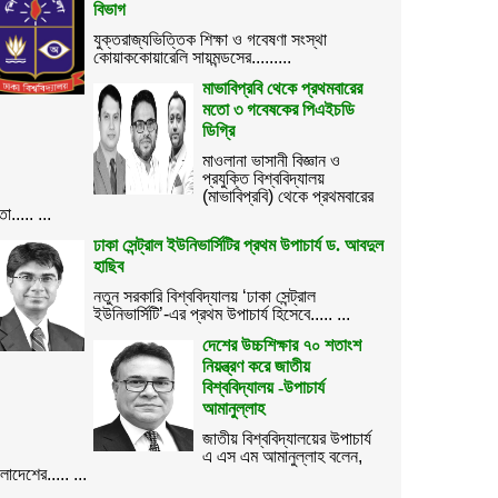
বিভাগ
যুক্তরাজ্যভিত্তিক শিক্ষা ও গবেষণা সংস্থা
কোয়াককোয়ারেলি সায়মন্ডসের.........
মাভাবিপ্রবি থেকে প্রথমবারের
মতো ৩ গবেষকের পিএইচডি
ডিগ্রি
মাওলানা ভাসানী বিজ্ঞান ও
প্রযুক্তি বিশ্ববিদ্যালয়
(মাভাবিপ্রবি) থেকে প্রথমবারের
ো..... ...
ঢাকা সেন্ট্রাল ইউনিভার্সিটির প্রথম উপাচার্য ড. আবদুল
হাছিব
নতুন সরকারি বিশ্ববিদ্যালয় ‘ঢাকা সেন্ট্রাল
ইউনিভার্সিটি’-এর প্রথম উপাচার্য হিসেবে..... ...
দেশের উচ্চশিক্ষার ৭০ শতাংশ
নিয়ন্ত্রণ করে জাতীয়
বিশ্ববিদ্যালয় -উপাচার্য
আমানুল্লাহ
জাতীয় বিশ্ববিদ্যালয়ের উপাচার্য
এ এস এম আমানুল্লাহ বলেন,
ংলাদেশের..... ...