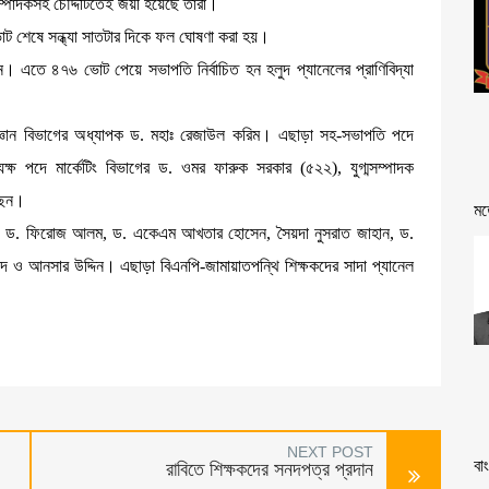
ম্পাদকসহ চৌদ্দটিতেই জয়ী হয়েছে তারা।
 ভোট শেষে সন্ধ্যা সাতটার দিকে ফল ঘোষণা করা হয়।
। এতে ৪৭৬ ভোট পেয়ে সভাপতি নির্বাচিত হন হলুদ প্যানেলের প্রাণিবিদ্যা
জ্ঞান বিভাগের অধ্যাপক ড. মহাঃ রেজাউল করিম। এছাড়া সহ-সভাপতি পদে
্যক্ষ পদে মার্কেটিং বিভাগের ড. ওমর ফারুক সরকার (৫২২), যুগ্মসম্পাদক
ছেন।
মত
ান, ড. ফিরোজ আলম, ড. একেএম আখতার হোসেন, সৈয়দা নুসরাত জাহান, ড.
লেদ ও আনসার উদ্দিন। এছাড়া বিএনপি-জামায়াতপন্থি শিক্ষকদের সাদা প্যানেল
NEXT POST
বা
রাবিতে শিক্ষকদের সনদপত্র প্রদান