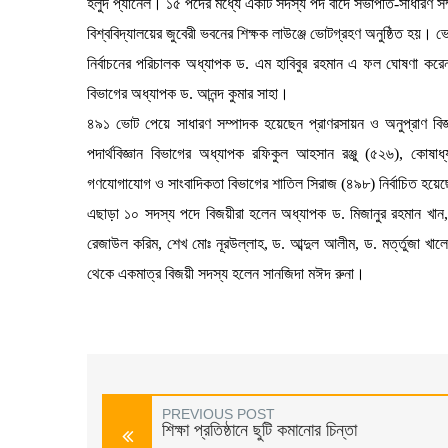
হলুদ প্যানেল। ১৫ পদের মধ্যে একটি সদস্য পদ বাদে সভাপতি-সাধারণ স
বিশ্ববিদ্যালয়ের জুবেরী ভবনের শিক্ষক লাউঞ্জে ভোটগ্রহণ অনুষ্ঠিত হয়।
নির্বাচনের পরিচালক অধ্যাপক ড. এম হাবিবুর রহমান এ ফল ঘোষণা করেন
বিভাগের অধ্যাপক ড. আনন্দ কুমার সাহা।
৪৯১ ভোট পেয়ে সাধারণ সম্পাদক হয়েছেন প্রাণরসায়ন ও অনুপ্রাণ বি
পদার্থবিজ্ঞান বিভাগের অধ্যাপক রফিকুল আহসান রঞ্জু (৫২৬), কোষাধ
গণযোগাযোগ ও সাংবাদিকতা বিভাগের শাতিল সিরাজ (৪৯৮) নির্বাচিত হয়ে
এছাড়া ১০ সদস্য পদে বিজয়ীরা হলেন অধ্যাপক ড. মিজানুর রহমান খ
রেজাউল করিম, শেখ মোঃ নূরউল্লাহ, ড. আব্দুল আলীম, ড. মর্ত্তুজা খা
থেকে একমাত্র বিজয়ী সদস্য হলেন সানজিদা মঈদ রুনা।
PREVIOUS POST
শিক্ষা প্রতিষ্ঠানে ছুটি কমানোর চিন্তা