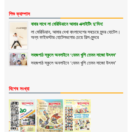
শিশু ক্যাম্পাস
বাবার সাথে লা মেরিডিয়ানে আমার এক্সাইটিং দু’দিন!
লা মেরিডিয়ান, আমার দেখা বাংলাদেশের সবচেয়ে সুন্দর হোটেল।
অন্য ফাইভস্টার হোটেলগুলোর চেয়ে শিল্প-সুন্দরে
সহজপাঠ স্কুলে অনলাইনে ‘যেমন খুশি তেমন সাজো উৎসব’
সহজপাঠ স্কুলে অনলাইনে ‘যেমন খুশি তেমন সাজো উৎসব’
বিশেষ সংখ্যা