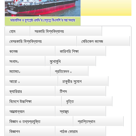
হোম
সরকারি বিশ্ববিদ্যালয়
বেসরকারি বিশ্ববিদ্যালয়
মেডিকেল কলেজ
কলেজ
কারিগরি শিক্ষা
সংবাদ
মুখোমুখি
∨
মতামত
প্রতিবেদন
∨
∨
আরো
চাকুরীর সুযোগ
∨
ক্যারিয়ার
টিপস
বিদেশে উচ্চশিক্ষা
বৃত্তি
আত্মোন্নয়ন
স্বাস্থ্য
বিজ্ঞান ও তথ্যপ্রযুক্তি
প্রাপ্তিস্থান
বিজ্ঞাপন
পাঠক ফোরাম