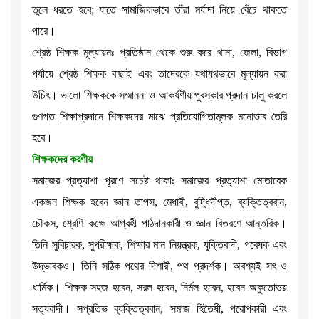
তুলে ধরতে হবে; যাতে সামাজিকভাবে তাঁরা মর্যাদা নিয়ে বেঁচে থাকতে
পারে।
শ্রেষ্ঠ শিক্ষক মূল্যায়নঃ প্রতিষ্ঠান থেকে শুরু করে থানা, জেলা, বিভাগ
পর্যায়ে শ্রেষ্ঠ শিক্ষক বাছাই এবং তাদেরকে যথাযথভাবে মূল্যায়ন করা
উচিৎ। ভালো শিক্ষককে সম্মাননা ও আকর্ষণীয় পুরস্কার প্রদান চালু করলে
গুণগত শিক্ষাপ্রদানে শিক্ষকদের মাঝে প্রতিযোগিতামূলক মনোভাব তৈরি
হবে।
শিক্ষকদের করণীয়
সমাজের প্রত্যাশা পূরণে সচেষ্ট থাকাঃ সমাজের প্রত্যাশা মোতাবেক
একজন শিক্ষক হবেন জ্ঞান তাপস, মেধাবী, বুদ্ধিদীপ্ত, ব্যক্তিত্ববান,
চৌকস, শ্রেণি কক্ষে আগ্রহী পাঠদানকারী ও জ্ঞান বিতরণে আন্তরিক।
তিনি সুবিচারক, সুপরীক্ষক, শিক্ষার মান নিয়ন্ত্রক, যুক্তিবাদী, গবেষক এবং
উদ্ভাবকও। তিনি সঠিক পথের দিশারী, পথ প্রদর্শক। অবশ্যই সৎ ও
ধার্মিক। শিক্ষক সহজ হবেন, সরল হবেন, নির্মল হবেন, হবেন অকুতোভয়
সত্যবাদী। সপ্রতিভ ব্যক্তিত্ববান, সমাজ হিতৈষী, পরোপকারী এবং