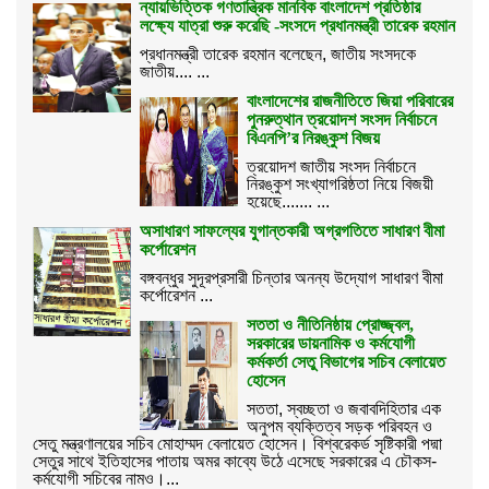
ন্যায়ভিত্তিক গণতান্ত্রিক মানবিক বাংলাদেশ প্রতিষ্ঠার
লক্ষ্যে যাত্রা শুরু করেছি -সংসদে প্রধানমন্ত্রী তারেক রহমান
প্রধানমন্ত্রী তারেক রহমান বলেছেন, জাতীয় সংসদকে
জাতীয়.... ...
বাংলাদেশের রাজনীতিতে জিয়া পরিবারের
পুনরুত্থান ত্রয়োদশ সংসদ নির্বাচনে
বিএনপি’র নিরঙ্কুশ বিজয়
ত্রয়োদশ জাতীয় সংসদ নির্বাচনে
নিরঙ্কুশ সংখ্যাগরিষ্ঠতা নিয়ে বিজয়ী
হয়েছে....... ...
অসাধারণ সাফল্যের যুগান্তকারী অগ্রগতিতে সাধারণ বীমা
কর্পোরেশন
বঙ্গবন্ধুর সুদূরপ্রসারী চিন্তার অনন্য উদ্যোগ সাধারণ বীমা
কর্পোরেশন ...
সততা ও নীতিনিষ্ঠায় প্রোজ্জ্বল,
সরকারের ডায়নামিক ও কর্মযোগী
কর্মকর্তা সেতু বিভাগের সচিব বেলায়েত
হোসেন
সততা, স্বচ্ছতা ও জবাবদিহিতার এক
অনুপম ব্যক্তিত্ব সড়ক পরিবহন ও
সেতু মন্ত্রণালয়ের সচিব মোহাম্মদ বেলায়েত হোসেন। বিশ্বরেকর্ড সৃষ্টিকারী পদ্মা
সেতুর সাথে ইতিহাসের পাতায় অমর কাব্যে উঠে এসেছে সরকারের এ চৌকস-
কর্মযোগী সচিবের নামও।...