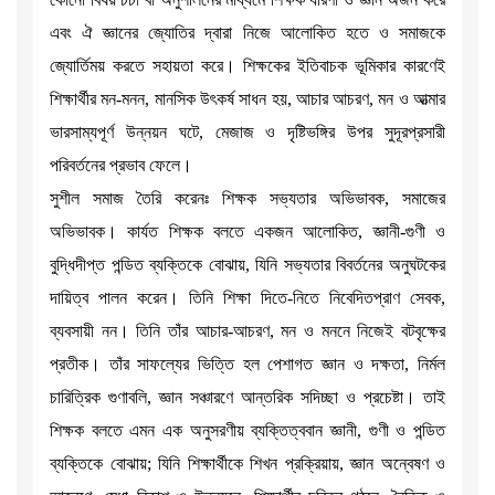
এবং ঐ জ্ঞানের জ্যোতির দ্বারা নিজে আলোকিত হতে ও সমাজকে
জ্যোর্তিময় করতে সহায়তা করে। শিক্ষকের ইতিবাচক ভূমিকার কারণেই
শিক্ষার্থীর মন-মনন, মানসিক উৎকর্ষ সাধন হয়, আচার আচরণ, মন ও আত্মার
ভারসাম্যপূর্ণ উন্নয়ন ঘটে, মেজাজ ও দৃষ্টিভঙ্গির উপর সুদূরপ্রসারী
পরিবর্তনের প্রভাব ফেলে।
সুশীল সমাজ তৈরি করেনঃ শিক্ষক সভ্যতার অভিভাবক, সমাজের
অভিভাবক। কার্যত শিক্ষক বলতে একজন আলোকিত, জ্ঞানী-গুণী ও
বুদ্ধিদীপ্ত পন্ডিত ব্যক্তিকে বোঝায়, যিনি সভ্যতার বিবর্তনের অনুঘটকের
দায়িত্ব পালন করেন। তিনি শিক্ষা দিতে-নিতে নিবেদিতপ্রাণ সেবক,
ব্যবসায়ী নন। তিনি তাঁর আচার-আচরণ, মন ও মননে নিজেই বটবৃক্ষের
প্রতীক। তাঁর সাফল্যের ভিত্তি হল পেশাগত জ্ঞান ও দক্ষতা, নির্মল
চারিত্রিক গুণাবলি, জ্ঞান সঞ্চারণে আন্তরিক সদিচ্ছা ও প্রচেষ্টা। তাই
শিক্ষক বলতে এমন এক অনুসরণীয় ব্যক্তিত্ববান জ্ঞানী, গুণী ও পন্ডিত
ব্যক্তিকে বোঝায়; যিনি শিক্ষার্থীকে শিখন প্রক্রিয়ায়, জ্ঞান অন্বেষণ ও