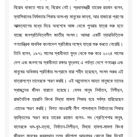
বিরোধ থাকতে পারে না; বিরোধ নেই। প্রধানমন্ত্রী তারেক রহমান বলেন,
ফ্যাসিবাদের নির্মমতার শিকার অসংখ্য মানুষের কান্না, আর হাজারো প্রাণের
আত্মত্যাগের মধ্যে দিয়ে অবশেষে আজ থেকে পুনরায় যাত্রা শুরু হতে
যাচ্ছে জনপ্রতিধিত্বশীল জাতীয় সংসদ। আমরা একটি ন্যায়ভিত্তিক
গণতান্ত্রিক মানবিক বাংলাদেশ প্রতিষ্ঠার লক্ষ্যে যাত্রা শুরু করতে পেরেছি।
তিনি বলেন, ১৯৭১ সালের স্বাধীনতা যুদ্ধ থেকে শুরু করে ২০২৪ সালের
দেশ এবং জনগণের স্বাধীনতা রক্ষার যুদ্ধসহ এ পর্যন্ত দেশে গণতন্ত্র এবং
মানুষের অধিকার প্রতিষ্ঠার সংগ্রামে যারা শহীদ হয়েছেন, সংসদ শুরুর এই
যাত্রালগ্নে তাদেরকে স্মরণ করছি। এই আন্দোলনে আহত মানুষকে তাদের
স্বাচ্ছন্দের জীবন হারাতে হয়েছে। যেসব মানুষ নির্যাতন, নিপীড়ন,
রাজনৈতিক হয়রানি কিংবা মিথ্যা মামলা শিকার হয়ে সর্বস্ব হারিয়েছেন
-তাদের স্মরণ করছি। বিগত আওয়ামী লীগ শাসনামলে নির্যাতনের শিকার
ব্যক্তিদের স্মরণ করে তারেক রহমান বলেন- সব শ্রেণিপেশার মানুষ,
যাদেরকে গুম-খুন-হত্যা, নির্যাতন-নিপীড়ন, মিথ্যা হামলা-মামলা কিংবা
জীবন্ত মানুষের কবরস্থান তুল্য বন্দিশালা আয়নাঘর কোনো কিছু দিয়েই