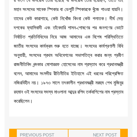
র ফলে যে জনরোষ তৈরি হয়েছে বা জনরোষ তৈরি হয়েছিল, তাতে এই
মহান সংসদের সাবেক স্পিকার বা ডেপুটি স্পিকারকে খুঁজে পাওয়া যায়নি।
তাদের কেউ কারাগারে, কেউ নিখোঁজ কিংবা কেউ পলাতক। দীর্ঘ দেড়
দশকের ফ্যাসিবাদী এবং তাঁবেদারি শাসন-শোষণের পর জনগণের ভোটে
নির্বাচিত প্রতিনিধিদের নিয়ে আজ আমাদের এক বিশেষ পরিস্থিতিতে
জাতীয় সংসদের কার্যক্রম শুরু হতে যাচ্ছে। সংসদের কার্যপ্রণালী বিধি
অনুযায়ী, সংসদের প্রথম অধিবেশনের সভাপতিত্ব করার জন্য প্রবীণ
রাজনীতিবিদ খন্দকার মোশাররফ হোসেনের নাম প্রস্তাব করে প্রধানমন্ত্রী
বলেন, আমাদের সংসদীয় রীতিনীতির ইতিহাসে এই ধরনের পরিপ্রেক্ষিত
নজিরবিহীন নয়। ১৯৭৩ সালে তৎকালীন প্রধানমন্ত্রী মরহুম শেখ মুজিবুর
রহমান ওই সংসদের সদস্য মাওলানা আব্দুর রশিদ তর্কবাগিশের নাম প্রস্তাব
করেছিলেন।
PREVIOUS POST
NEXT POST