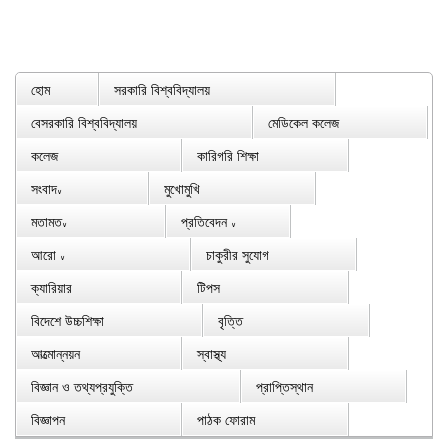
হোম
সরকারি বিশ্ববিদ্যালয়
বেসরকারি বিশ্ববিদ্যালয়
মেডিকেল কলেজ
কলেজ
কারিগরি শিক্ষা
সংবাদ
মুখোমুখি
∨
মতামত
প্রতিবেদন
∨
∨
আরো
চাকুরীর সুযোগ
∨
ক্যারিয়ার
টিপস
বিদেশে উচ্চশিক্ষা
বৃত্তি
আত্মোন্নয়ন
স্বাস্থ্য
বিজ্ঞান ও তথ্যপ্রযুক্তি
প্রাপ্তিস্থান
বিজ্ঞাপন
পাঠক ফোরাম