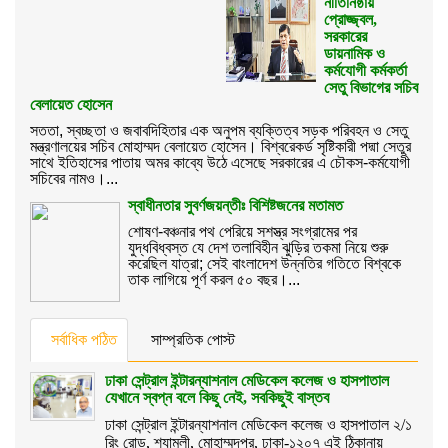
নীতিনিষ্ঠায়
প্রোজ্জ্বল,
সরকারের
ডায়নামিক ও
কর্মযোগী কর্মকর্তা
সেতু বিভাগের সচিব
বেলায়েত হোসেন
সততা, স্বচ্ছতা ও জবাবদিহিতার এক অনুপম ব্যক্তিত্ব সড়ক পরিবহন ও সেতু
মন্ত্রণালয়ের সচিব মোহাম্মদ বেলায়েত হোসেন। বিশ্বরেকর্ড সৃষ্টিকারী পদ্মা সেতুর
সাথে ইতিহাসের পাতায় অমর কাব্যে উঠে এসেছে সরকারের এ চৌকস-কর্মযোগী
সচিবের নামও।...
স্বাধীনতার সুবর্ণজয়ন্তীঃ বিশিষ্টজনের মতামত
শোষণ-বঞ্চনার পথ পেরিয়ে সশস্ত্র সংগ্রামের পর
যুদ্ধবিধ্বস্ত যে দেশ তলাবিহীন ঝুড়ির তকমা নিয়ে শুরু
করেছিল যাত্রা; সেই বাংলাদেশ উন্নতির গতিতে বিশ্বকে
তাক লাগিয়ে পূর্ণ করল ৫০ বছর।...
সর্বাধিক পঠিত
সাম্প্রতিক পোস্ট
ঢাকা সেন্ট্রাল ইন্টারন্যাশনাল মেডিকেল কলেজ ও হাসপাতাল
যেখানে স্বপ্ন বলে কিছু নেই, সবকিছুই বাস্তব
ঢাকা সেন্ট্রাল ইন্টারন্যাশনাল মেডিকেল কলেজ ও হাসপাতাল ২/১
রিং রোড, শ্যামলী, মোহাম্মদপুর, ঢাকা-১২০৭ এই ঠিকানায়