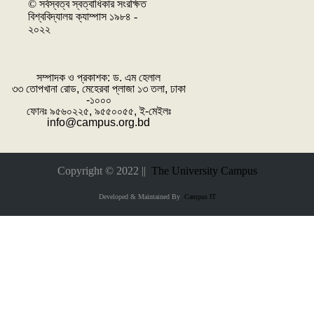
© সর্বস্বত্ব স্বত্বাধিকার সংরক্ষিত
বিশ্ববিদ্যালয় ক্যাম্পাস ১৯৮৪ -
২০২২
সম্পাদক ও প্রকাশক: ‌ড. এম হেলাল
৩৩ তোপখানা রোড, মেহেরবা প্লাজা ১৩ তলা, ঢাকা
-১০০০
ফোনঃ ৯৫৬০২২৫, ৯৫৫০০৫৫, ই-মেইলঃ
info@campus.org.bd
Copyright © 2022 ||
The University Campus
Developed & Maintained By
Campus IT