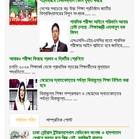
পাঠ্যক্রমে টেকনিক্যাল কোর্স যুক্ত করছে
দেশের সবচেয়ে বড় উচ্চ শিক্ষা প্রতিষ্ঠান জাতীয়
বিশ্ববিদ্যালয়ের বিপুল সংখ্যক..... ...
পাবলিক পরীক্ষা আইনে পরিবর্তন আনার
চেষ্টা চলছে -শিক্ষামন্ত্রী এহসানুল হক
মিলন
এসএসসি-এইচএসসির মতো পাবলিক
পরীক্ষার আইন পাল্টাতে হবে জানিয়ে......
...
আবারও পরীক্ষা ফিরছে প্রথম ও দ্বিতীয় শ্রেণিতে
চলতি ২০২৬ শিক্ষাবর্ষ থেকে প্রাথমিক স্তরের শিক্ষার্থীদের মূল্যায়ন
পদ্ধতিতে..... ...
মেয়েদের স্নাতকোত্তর পর্যন্ত বিনামূল্যে শিক্ষা নিশ্চিত করা
হবে
বিনামূল্যে শিক্ষা সম্প্রসারণ ও মেয়েদের স্নাতকোত্তর
পর্যন্ত বিনামূল্যে...... ...
সর্বাধিক পঠিত
সাম্প্রতিক পোস্ট
ঢাকা সেন্ট্রাল ইন্টারন্যাশনাল মেডিকেল কলেজ ও হাসপাতাল
যেখানে স্বপ্ন বলে কিছু নেই, সবকিছুই বাস্তব