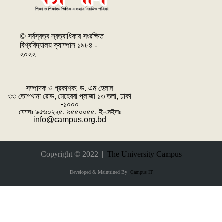
© সর্বস্বত্ব স্বত্বাধিকার সংরক্ষিত
বিশ্ববিদ্যালয় ক্যাম্পাস ১৯৮৪ -
২০২২
সম্পাদক ও প্রকাশক: ‌ড. এম হেলাল
৩৩ তোপখানা রোড, মেহেরবা প্লাজা ১৩ তলা, ঢাকা
-১০০০
ফোনঃ ৯৫৬০২২৫, ৯৫৫০০৫৫, ই-মেইলঃ
info@campus.org.bd
Copyright © 2022 ||
The University Campus
Developed & Maintained By
Campus IT