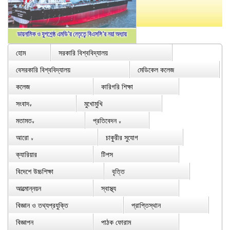
হোম
সরকারি বিশ্ববিদ্যালয়
বেসরকারি বিশ্ববিদ্যালয়
মেডিকেল কলেজ
কলেজ
কারিগরি শিক্ষা
সংবাদ
মুখোমুখি
∨
মতামত
প্রতিবেদন
∨
∨
আরো
চাকুরীর সুযোগ
∨
ক্যারিয়ার
টিপস
বিদেশে উচ্চশিক্ষা
বৃত্তি
আত্মোন্নয়ন
স্বাস্থ্য
বিজ্ঞান ও তথ্যপ্রযুক্তি
প্রাপ্তিস্থান
বিজ্ঞাপন
পাঠক ফোরাম