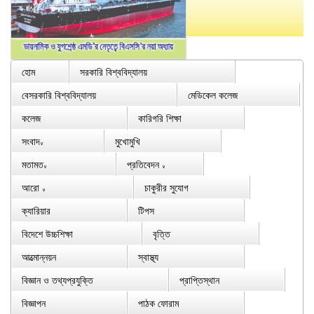
হোম
সরকারি বিশ্ববিদ্যালয়
বেসরকারি বিশ্ববিদ্যালয়
মেডিকেল কলেজ
কলেজ
কারিগরি শিক্ষা
সংবাদ
মুখোমুখি
∨
মতামত
প্রতিবেদন
∨
∨
আরো
চাকুরীর সুযোগ
∨
ক্যারিয়ার
টিপস
বিদেশে উচ্চশিক্ষা
বৃত্তি
আত্মোন্নয়ন
স্বাস্থ্য
বিজ্ঞান ও তথ্যপ্রযুক্তি
প্রাপ্তিস্থান
বিজ্ঞাপন
পাঠক ফোরাম