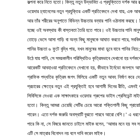
কল্পনা করে নিতে হতো। কিন্তু নতুন উদ্ভাবিত এ প্রযুক্তিতে দর্শক আর 
ওয়েদার চ্যানেলের নতুন প্রযুক্তির একটি প্রতিবেদনে দেখা যায়, এক আব
আর তাঁর শরীরের অনুপাতে বিভিন্ন উচ্চতায় বন্যার পানি ওঠানামা করছে।
হচ্ছে ওই অবস্থায় কী বাস্তবতা তৈরি হতে পারে। ওই উচ্চতার পানি মানু
তোড়ে ভেসে আসা গাড়ি বা অন্য কিছু মানুষকে আঘাত করতে পারে, সবকিছু
পানির উচ্চতা ৬ ফুটে বৃদ্ধি পায়, যখন মানুষের মাথা ডুবে যাবে পানির ন
উঠে যায় পানি, সে সময়কালীন পরিস্থিতিও কৃত্রিমভাবে দেখানো হয় দর্শক
আরেকটি আবহাওয়া প্রতিবেদনে দেখানো হয়, কীভাবে টর্নেডো জনপদে আঘ
গ্রাফিক পদ্ধতির কৃত্রিম জগৎ মিলিয়ে একটি নতুন আবহ নির্মাণ করে 
প্রচারের ক্ষেত্রে নতুন এই প্রযুক্তিই হবে আগামী দিনের রীতি, এমনই 
সিবিসিকে দেওয়া এক সাক্ষাৎকারে ওয়েদার গ্রুপের ভাইস প্রেসিডেন্ট 
হতো। কিন্তু আমরা চেয়েছি সেটির চেয়ে আরো শক্তিশালী কিছু প্রায়োগ
পারেন। এতে দর্শক জরুরি অবস্থাটি বুঝতে পারবে আরো বেশি।’ এ ধরন
পারে কি না, সে বিষয়ে জানতে চাইলে মাইক বলেন, ‘আমার মনে হয় সব
এটি সে মাত্রার বিনোদন নয় বলে দাবি করেন মাইক।