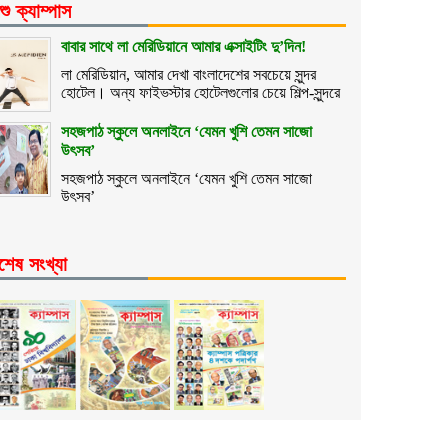
শু ক্যাম্পাস
বাবার সাথে লা মেরিডিয়ানে আমার এক্সাইটিং দু’দিন!
লা মেরিডিয়ান, আমার দেখা বাংলাদেশের সবচেয়ে সুন্দর
হোটেল। অন্য ফাইভস্টার হোটেলগুলোর চেয়ে শিল্প-সুন্দরে
সহজপাঠ স্কুলে অনলাইনে ‘যেমন খুশি তেমন সাজো
উৎসব’
সহজপাঠ স্কুলে অনলাইনে ‘যেমন খুশি তেমন সাজো
উৎসব’
শেষ সংখ্যা