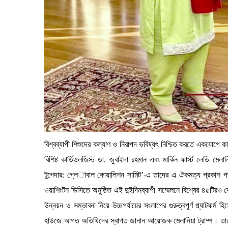
বিশ্বব্যাপী শিশুদের কল্যাণ ও নিরাপদ ভবিষ্যৎ নিশ্চিত করতে একযোগে কাজ
বিশিষ্ট কার্ডিওলজিস্ট ডা. জুবাইদা রহমান এবং মার্কিন ফার্স্ট লেডি মে
টুগেদার: গ্লে­াবাল কোয়ালিশন সামিট’-এ তাদের এ ঐকমত্য প্রকাশ পা
ওয়াশিংটন ডিসিতে অনুষ্ঠিত এই দুইদিনব্যাপী সম্মেলনে বিশ্বের ৪৫টিরও বে
উন্নয়ন ও সম্ভাবনা নিয়ে উচ্চপর্যায়ের সংলাপের গুরুত্বপূর্ণ প্ল্যাটফ
হাউজে আগত অতিথিদের স্বাগত জানান আয়োজক মেলানিয়া ট্রাম্প। তার উদ্