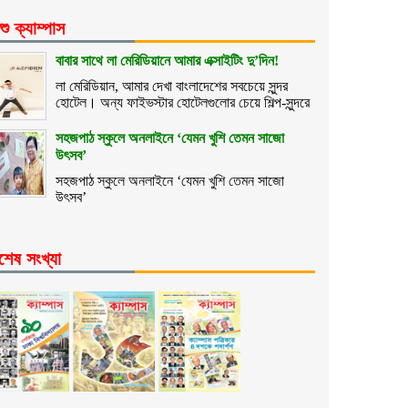
শু ক্যাম্পাস
বাবার সাথে লা মেরিডিয়ানে আমার এক্সাইটিং দু’দিন!
লা মেরিডিয়ান, আমার দেখা বাংলাদেশের সবচেয়ে সুন্দর
হোটেল। অন্য ফাইভস্টার হোটেলগুলোর চেয়ে শিল্প-সুন্দরে
সহজপাঠ স্কুলে অনলাইনে ‘যেমন খুশি তেমন সাজো
উৎসব’
সহজপাঠ স্কুলে অনলাইনে ‘যেমন খুশি তেমন সাজো
উৎসব’
শেষ সংখ্যা