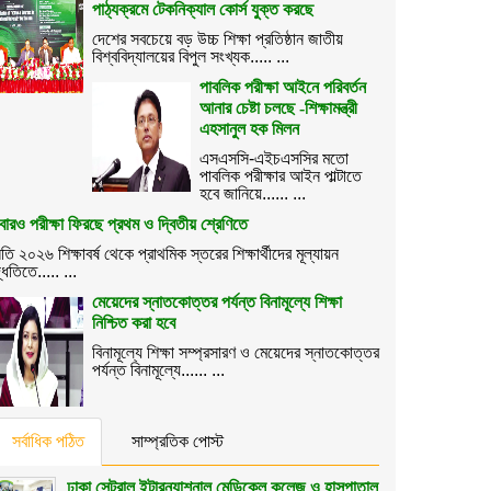
পাঠ্যক্রমে টেকনিক্যাল কোর্স যুক্ত করছে
দেশের সবচেয়ে বড় উচ্চ শিক্ষা প্রতিষ্ঠান জাতীয়
বিশ্ববিদ্যালয়ের বিপুল সংখ্যক..... ...
পাবলিক পরীক্ষা আইনে পরিবর্তন
আনার চেষ্টা চলছে -শিক্ষামন্ত্রী
এহসানুল হক মিলন
এসএসসি-এইচএসসির মতো
পাবলিক পরীক্ষার আইন পাল্টাতে
হবে জানিয়ে...... ...
ারও পরীক্ষা ফিরছে প্রথম ও দ্বিতীয় শ্রেণিতে
তি ২০২৬ শিক্ষাবর্ষ থেকে প্রাথমিক স্তরের শিক্ষার্থীদের মূল্যায়ন
্ধতিতে..... ...
মেয়েদের স্নাতকোত্তর পর্যন্ত বিনামূল্যে শিক্ষা
নিশ্চিত করা হবে
বিনামূল্যে শিক্ষা সম্প্রসারণ ও মেয়েদের স্নাতকোত্তর
পর্যন্ত বিনামূল্যে...... ...
সর্বাধিক পঠিত
সাম্প্রতিক পোস্ট
ঢাকা সেন্ট্রাল ইন্টারন্যাশনাল মেডিকেল কলেজ ও হাসপাতাল