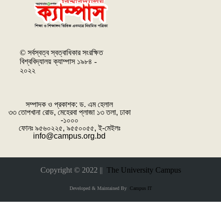
© সর্বস্বত্ব স্বত্বাধিকার সংরক্ষিত
বিশ্ববিদ্যালয় ক্যাম্পাস ১৯৮৪ -
২০২২
সম্পাদক ও প্রকাশক: ‌ড. এম হেলাল
৩৩ তোপখানা রোড, মেহেরবা প্লাজা ১৩ তলা, ঢাকা
-১০০০
ফোনঃ ৯৫৬০২২৫, ৯৫৫০০৫৫, ই-মেইলঃ
info@campus.org.bd
Copyright © 2022 ||
The University Campus
Developed & Maintained By
Campus IT