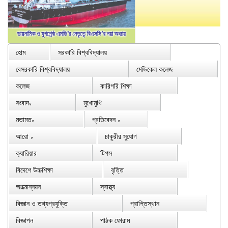
হোম
সরকারি বিশ্ববিদ্যালয়
বেসরকারি বিশ্ববিদ্যালয়
মেডিকেল কলেজ
কলেজ
কারিগরি শিক্ষা
সংবাদ
মুখোমুখি
∨
মতামত
প্রতিবেদন
∨
∨
আরো
চাকুরীর সুযোগ
∨
ক্যারিয়ার
টিপস
বিদেশে উচ্চশিক্ষা
বৃত্তি
আত্মোন্নয়ন
স্বাস্থ্য
বিজ্ঞান ও তথ্যপ্রযুক্তি
প্রাপ্তিস্থান
বিজ্ঞাপন
পাঠক ফোরাম