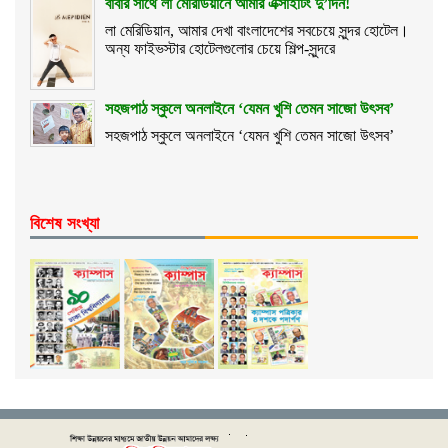
বাবার সাথে লা মেরিডিয়ানে আমার এক্সাইটিং দু’দিন!
লা মেরিডিয়ান, আমার দেখা বাংলাদেশের সবচেয়ে সুন্দর হোটেল।
অন্য ফাইভস্টার হোটেলগুলোর চেয়ে শিল্প-সুন্দরে
সহজপাঠ স্কুলে অনলাইনে ‘যেমন খুশি তেমন সাজো উৎসব’
সহজপাঠ স্কুলে অনলাইনে ‘যেমন খুশি তেমন সাজো উৎসব’
বিশেষ সংখ্যা