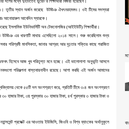
জয়ী দলের মধ্যে দুইটিতেই ডুয়েট’র শিক্ষার্থীরা বিজয়ী হয়েছেন।
িয়াস-৭। তৃতীয় স্থান অর্জন করেছে উটঊঞ ঐধৎনরহমবৎং। ওই টিমের সদস্যরা
 মোঃ আনোয়ারুল আবেদিন স্যারকে।
জন করেছে ইসলামিক ইউনিভার্সিটি অব টেকনোলজির (আইইউটি) শিক্ষার্থীরা।
ভ উটঊঞ এর ধারণাটি মাথায় এসেছিলো ২০১৪ সালে। শুরু করেছিলাম শুন্য
বার পরিশ্রমী মানসিকতা, জানার আগ্রহ আর দৃঢ়তার শক্তির কাছে পরাজিত
মত
ৎ হিসেবে আজ খুব পরিতৃপ্ত মনে হচ্ছে। এই ভালোলাগা অনুভূতি আসলে
গুলো পরিকল্পনা বাস্তবায়নাধীন রয়েছে। আশা করছি এই অর্জন আমাদের
ন বিশ্ববিদ্যালয় থেকে ৫৫টি দল অংশগ্রহণ করে, প্রতিটি টিমে ৩-৪ জন অংশগ্রহণ
 ৩০ হাজার টাকা, ৩য় পুরস্কার ৩০ হাজার টাকা, ৪র্থ পুরস্কার ৩ হাজার টাকা ও
এনহান্সমেন্ট প্রজেক্ট এর আওতায় ইউজিসি, জিওবি ও বিশ্ব ব্যাংকের অর্থানুকূলে
বা