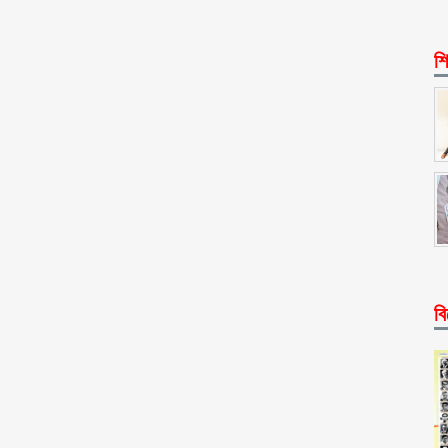
শি
বি