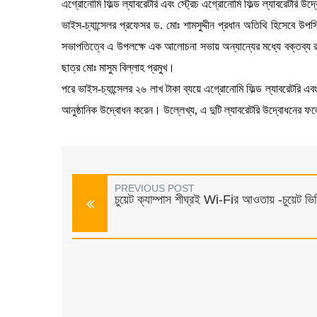
এগ্রোনোমি ফিল্ড ল্যাবরেটরি এবং স্ট্রেচ এগ্রোনোমি ফিল্ড ল্যাবরেটরি উ
ভাইস-চ্যান্সেলর প্রফেসর ড. মোঃ শামসুদ্দীন প্রধান অতিথি হিসেবে 
সভাপতিত্বে এ উপলক্ষে এক আলোচনা সভায় অন্যান্যের মধ্যে বক্তব্য রা
ছাত্র মোঃ মাসুম বিল্লাহ প্রমুখ।
পরে ভাইস-চ্যান্সেলর ২৬ লাখ টাকা ব্যয়ে এগ্রোনোমি ফিল্ড ল্যাবরেটরি এবং 
আনুষ্ঠানিক উদ্বোধন করেন। উল্লেখ্য, এ দুটি ল্যাবরেটরি উদ্বোধনের ফল
PREVIOUS POST
চুয়েট ক্যাম্পাস শীঘ্রই Wi-Fiর আওতায় -চুয়েট ভি