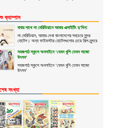
শু ক্যাম্পাস
বাবার সাথে লা মেরিডিয়ানে আমার এক্সাইটিং দু’দিন!
লা মেরিডিয়ান, আমার দেখা বাংলাদেশের সবচেয়ে সুন্দর
হোটেল। অন্য ফাইভস্টার হোটেলগুলোর চেয়ে শিল্প-সুন্দরে
সহজপাঠ স্কুলে অনলাইনে ‘যেমন খুশি তেমন সাজো
উৎসব’
সহজপাঠ স্কুলে অনলাইনে ‘যেমন খুশি তেমন সাজো
উৎসব’
শেষ সংখ্যা