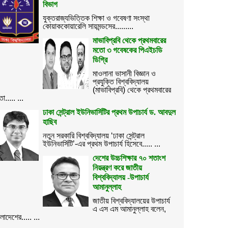
বিভাগ
যুক্তরাজ্যভিত্তিক শিক্ষা ও গবেষণা সংস্থা
কোয়াককোয়ারেলি সায়মন্ডসের.........
মাভাবিপ্রবি থেকে প্রথমবারের
মতো ৩ গবেষকের পিএইচডি
ডিগ্রি
মাওলানা ভাসানী বিজ্ঞান ও
প্রযুক্তি বিশ্ববিদ্যালয়
(মাভাবিপ্রবি) থেকে প্রথমবারের
ো..... ...
ঢাকা সেন্ট্রাল ইউনিভার্সিটির প্রথম উপাচার্য ড. আবদুল
হাছিব
নতুন সরকারি বিশ্ববিদ্যালয় ‘ঢাকা সেন্ট্রাল
ইউনিভার্সিটি’-এর প্রথম উপাচার্য হিসেবে..... ...
দেশের উচ্চশিক্ষার ৭০ শতাংশ
নিয়ন্ত্রণ করে জাতীয়
বিশ্ববিদ্যালয় -উপাচার্য
আমানুল্লাহ
জাতীয় বিশ্ববিদ্যালয়ের উপাচার্য
এ এস এম আমানুল্লাহ বলেন,
ংলাদেশের..... ...