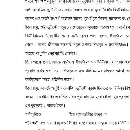
প্রকৌশল ও প্রযুক্তি বিশ্ববিদ্যালয়ের (ডুয়েট) ছাত্ররা। প্রথম পাঁচটি বি
ওই রোবোটিক্স কন্টেস্টে ২য় স্থান অর্জন করেছে ডুয়েট’র টিম কিউর
তাদের এই অর্জন উৎসর্গ করেছেন তাদের প্রাণপ্রিয় শিক্ষক প্রফেসর ড.
উল্লেখ্য, ওই কন্টেস্টে মাত্র চার সেকেন্ডের ব্যবধানে প্রথম স্থান অর্
কিউরিয়াস-৭ টিমের টিম লিডার অসীম কুমার পাল বলেন, ঈঁৎরড়ঁং-৭ ড়
থেকে। আমার জীবনের সবচেয়ে শ্রেষ্ঠ উপহার ঈঁৎরড়ঁং-৭ ড়ভ উটঊঞ। স
হয়েছে আধুনিক প্রোগ্রামিং কৌশল।
তিনি আরো বলেন, জড়নড়ঞড়ঁৎ এ ঈঁৎরড়ঁং-৭ ড়ভ উটঊঞ এর ঞবধস খবধফব
প্রকাশ করার মতো নয়। ঈঁৎরড়ঁং-৭ ড়ভ উটঊঞ এর মাধ্যমে আরো অনেক
কার্যক্রমকে আরো গতিশীল করবে।
উল্লেখ্য, রুয়েটে অনুষ্ঠিত রোবটিক্স কন্টেস্টে প্রথম দিন দেশের বিভিন্
করেন। রোবটিক্স প্রতিযোগিতায় ১ম পুরস্কার ৪০ হাজার টাকা, ২য় পুরস্কার
৫ম পুরস্কার ২ হাজার টাকা।
পবিপ্রবিতে ফিল্ড ল্যাবরেটরীর উদ্বোধন
পটুয়াখালী বিজ্ঞান ও প্রযুক্তি বিশ্ববিদ্যালয়ে হায়ার এডুকেশন কোয়ালিটি 