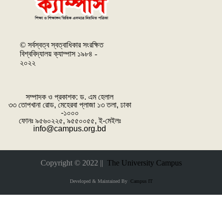
© সর্বস্বত্ব স্বত্বাধিকার সংরক্ষিত
বিশ্ববিদ্যালয় ক্যাম্পাস ১৯৮৪ -
২০২২
সম্পাদক ও প্রকাশক: ‌ড. এম হেলাল
৩৩ তোপখানা রোড, মেহেরবা প্লাজা ১৩ তলা, ঢাকা
-১০০০
ফোনঃ ৯৫৬০২২৫, ৯৫৫০০৫৫, ই-মেইলঃ
info@campus.org.bd
Copyright © 2022 ||
The University Campus
Developed & Maintained By
Campus IT