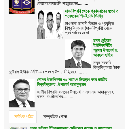
কোয়াককোয়ারেলি সায়মন্ডসের.........
মাভাবিপ্রবি থেকে প্রথমবারের মতো ৩
গবেষকের পিএইচডি ডিগ্রি
মাওলানা ভাসানী বিজ্ঞান ও প্রযুক্তি
বিশ্ববিদ্যালয় (মাভাবিপ্রবি) থেকে
প্রথমবারের মতো..... ...
ঢাকা সেন্ট্রাল
ইউনিভার্সিটির
প্রথম উপাচার্য ড.
আবদুল হাছিব
নতুন সরকারি
বিশ্ববিদ্যালয় ‘ঢাকা
সেন্ট্রাল ইউনিভার্সিটি’-এর প্রথম উপাচার্য হিসেবে..... ...
দেশের উচ্চশিক্ষার ৭০ শতাংশ নিয়ন্ত্রণ করে জাতীয়
বিশ্ববিদ্যালয় -উপাচার্য আমানুল্লাহ
জাতীয় বিশ্ববিদ্যালয়ের উপাচার্য এ এস এম আমানুল্লাহ
বলেন, বাংলাদেশের..... ...
সর্বাধিক পঠিত
সাম্প্রতিক পোস্ট
ঢাকা সেন্ট্রাল ইন্টারন্যাশনাল মেডিকেল কলেজ ও হাসপাতাল