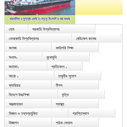
হোম
সরকারি বিশ্ববিদ্যালয়
বেসরকারি বিশ্ববিদ্যালয়
মেডিকেল কলেজ
কলেজ
কারিগরি শিক্ষা
সংবাদ
মুখোমুখি
∨
মতামত
প্রতিবেদন
∨
∨
আরো
চাকুরীর সুযোগ
∨
ক্যারিয়ার
টিপস
বিদেশে উচ্চশিক্ষা
বৃত্তি
আত্মোন্নয়ন
স্বাস্থ্য
বিজ্ঞান ও তথ্যপ্রযুক্তি
প্রাপ্তিস্থান
বিজ্ঞাপন
পাঠক ফোরাম