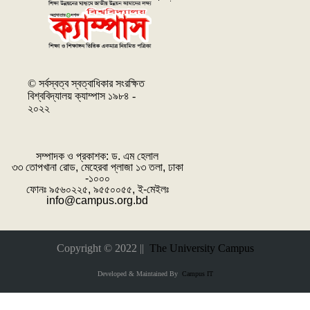
© সর্বস্বত্ব স্বত্বাধিকার সংরক্ষিত
বিশ্ববিদ্যালয় ক্যাম্পাস ১৯৮৪ -
২০২২
সম্পাদক ও প্রকাশক: ‌ড. এম হেলাল
৩৩ তোপখানা রোড, মেহেরবা প্লাজা ১৩ তলা, ঢাকা
-১০০০
ফোনঃ ৯৫৬০২২৫, ৯৫৫০০৫৫, ই-মেইলঃ
info@campus.org.bd
Copyright © 2022 ||
The University Campus
Developed & Maintained By
Campus IT