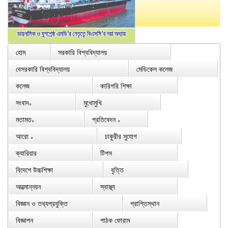
হোম
সরকারি বিশ্ববিদ্যালয়
বেসরকারি বিশ্ববিদ্যালয়
মেডিকেল কলেজ
কলেজ
কারিগরি শিক্ষা
সংবাদ
মুখোমুখি
∨
মতামত
প্রতিবেদন
∨
∨
আরো
চাকুরীর সুযোগ
∨
ক্যারিয়ার
টিপস
বিদেশে উচ্চশিক্ষা
বৃত্তি
আত্মোন্নয়ন
স্বাস্থ্য
বিজ্ঞান ও তথ্যপ্রযুক্তি
প্রাপ্তিস্থান
বিজ্ঞাপন
পাঠক ফোরাম