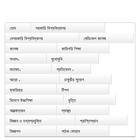
হোম
সরকারি বিশ্ববিদ্যালয়
বেসরকারি বিশ্ববিদ্যালয়
মেডিকেল কলেজ
কলেজ
কারিগরি শিক্ষা
সংবাদ
মুখোমুখি
∨
মতামত
প্রতিবেদন
∨
∨
আরো
চাকুরীর সুযোগ
∨
ক্যারিয়ার
টিপস
বিদেশে উচ্চশিক্ষা
বৃত্তি
আত্মোন্নয়ন
স্বাস্থ্য
বিজ্ঞান ও তথ্যপ্রযুক্তি
প্রাপ্তিস্থান
বিজ্ঞাপন
পাঠক ফোরাম