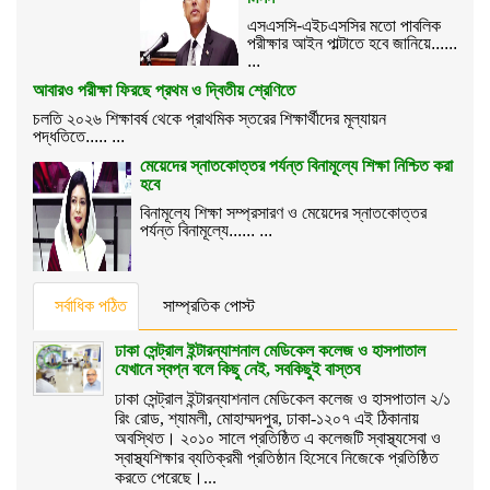
এসএসসি-এইচএসসির মতো পাবলিক
পরীক্ষার আইন পাল্টাতে হবে জানিয়ে......
...
আবারও পরীক্ষা ফিরছে প্রথম ও দ্বিতীয় শ্রেণিতে
চলতি ২০২৬ শিক্ষাবর্ষ থেকে প্রাথমিক স্তরের শিক্ষার্থীদের মূল্যায়ন
পদ্ধতিতে..... ...
মেয়েদের স্নাতকোত্তর পর্যন্ত বিনামূল্যে শিক্ষা নিশ্চিত করা
হবে
বিনামূল্যে শিক্ষা সম্প্রসারণ ও মেয়েদের স্নাতকোত্তর
পর্যন্ত বিনামূল্যে...... ...
সর্বাধিক পঠিত
সাম্প্রতিক পোস্ট
ঢাকা সেন্ট্রাল ইন্টারন্যাশনাল মেডিকেল কলেজ ও হাসপাতাল
যেখানে স্বপ্ন বলে কিছু নেই, সবকিছুই বাস্তব
ঢাকা সেন্ট্রাল ইন্টারন্যাশনাল মেডিকেল কলেজ ও হাসপাতাল ২/১
রিং রোড, শ্যামলী, মোহাম্মদপুর, ঢাকা-১২০৭ এই ঠিকানায়
অবস্থিত। ২০১০ সালে প্রতিষ্ঠিত এ কলেজটি স্বাস্থ্যসেবা ও
স্বাস্থ্যশিক্ষার ব্যতিক্রমী প্রতিষ্ঠান হিসেবে নিজেকে প্রতিষ্ঠিত
করতে পেরেছে।...