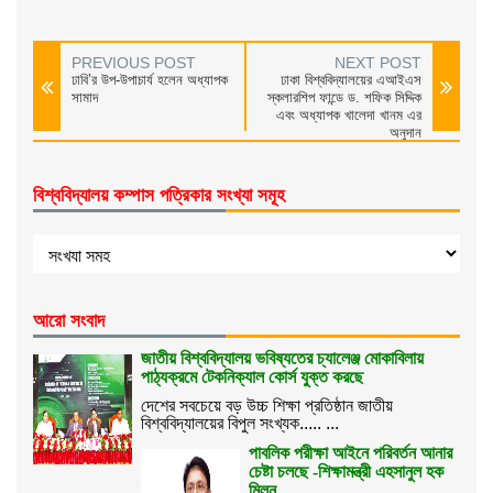
PREVIOUS POST
NEXT POST
ঢাবি’র উপ-উপাচার্য হলেন অধ্যাপক
ঢাকা বিশ্ববিদ্যালয়ের এআইএস
সামাদ
স্কলারশিপ ফান্ডে ড. শফিক সিদ্দিক
এবং অধ্যাপক খালেদা খানম এর
অনুদান
বিশ্ববিদ্যালয় কম্পাস পত্রিকার সংখ্যা সমূহ
আরো সংবাদ
জাতীয় বিশ্ববিদ্যালয় ভবিষ্যতের চ্যালেঞ্জ মোকাবিলায়
পাঠ্যক্রমে টেকনিক্যাল কোর্স যুক্ত করছে
দেশের সবচেয়ে বড় উচ্চ শিক্ষা প্রতিষ্ঠান জাতীয়
বিশ্ববিদ্যালয়ের বিপুল সংখ্যক..... ...
পাবলিক পরীক্ষা আইনে পরিবর্তন আনার
চেষ্টা চলছে -শিক্ষামন্ত্রী এহসানুল হক
মিলন