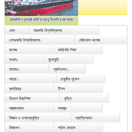
হোম
সরকারি বিশ্ববিদ্যালয়
বেসরকারি বিশ্ববিদ্যালয়
মেডিকেল কলেজ
কলেজ
কারিগরি শিক্ষা
সংবাদ
মুখোমুখি
∨
মতামত
প্রতিবেদন
∨
∨
আরো
চাকুরীর সুযোগ
∨
ক্যারিয়ার
টিপস
বিদেশে উচ্চশিক্ষা
বৃত্তি
আত্মোন্নয়ন
স্বাস্থ্য
বিজ্ঞান ও তথ্যপ্রযুক্তি
প্রাপ্তিস্থান
বিজ্ঞাপন
পাঠক ফোরাম