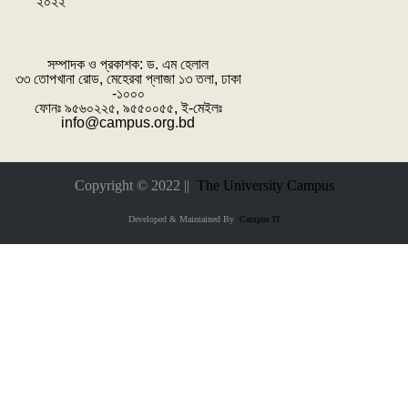
২০২২
সম্পাদক ও প্রকাশক: ‌ড. এম হেলাল
৩৩ তোপখানা রোড, মেহেরবা প্লাজা ১৩ তলা, ঢাকা
-১০০০
ফোনঃ ৯৫৬০২২৫, ৯৫৫০০৫৫, ই-মেইলঃ
info@campus.org.bd
Copyright © 2022 ||
The University Campus
Developed & Maintained By
Campus IT