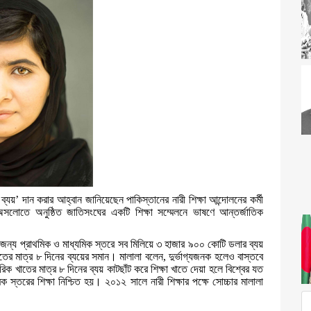
ব্যয়
’
দান
করার
আহ্বান
জানিয়েছেন
পাকিস্তানের
নারী
শিক্ষা
আন্দোলনের
কর্মী
অসলোতে
অনুষ্ঠিত
জাতিসংঘের
একটি
শিক্ষা
সম্মেলনে
ভাষণে
আন্তর্জাতিক
জন্য
প্রাথমিক
ও
মাধ্যমিক
স্তরে
সব
মিলিয়ে
৩
হাজার
৯০০
কোটি
ডলার
ব্যয়
তের
মাত্র
৮
দিনের
ব্যয়ের
সমান
।
মালালা
বলেন
,
দুর্ভাগ্যজনক
হলেও
বাস্তবে
রিক
খাতের
মাত্র
৮
দিনের
ব্যয়
কাটছাঁট
করে
শিক্ষা
খাতে
দেয়া
হলে
বিশ্বের
যত
িক
স্তরের
শিক্ষা
নিশ্চিত
হয়
।
২০১২
সালে
নারী
শিক্ষার
পক্ষে
সোচ্চার
মালালা