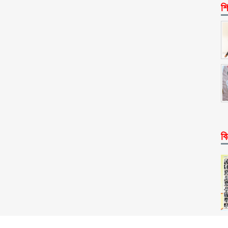
শি
বি