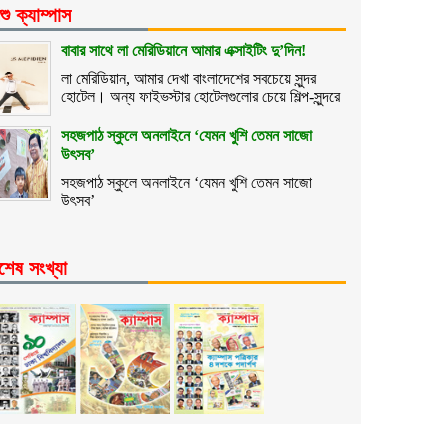
শু ক্যাম্পাস
বাবার সাথে লা মেরিডিয়ানে আমার এক্সাইটিং দু’দিন!
লা মেরিডিয়ান, আমার দেখা বাংলাদেশের সবচেয়ে সুন্দর
হোটেল। অন্য ফাইভস্টার হোটেলগুলোর চেয়ে শিল্প-সুন্দরে
সহজপাঠ স্কুলে অনলাইনে ‘যেমন খুশি তেমন সাজো
উৎসব’
সহজপাঠ স্কুলে অনলাইনে ‘যেমন খুশি তেমন সাজো
উৎসব’
শেষ সংখ্যা