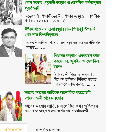
দেবে সরকার -প্রবাসী কল্যাণ ও বৈদেশিক কর্মসংস্থান
প্রতিমন্ত্রী
বিদেশগামী শিক্ষার্থীদের উচ্চশিক্ষার জন্য ১০ লাখ টাকা
ঋণ দেবে সরকার। তবে এই...... ...
ইউজিসিতে নয়া চেয়ারম্যান বিএনপিপন্থি উপাচার্য
পেল সাত বিশ্ববিদ্যালয়
দেশের উচ্চশিক্ষা খাতের নেতৃত্বে বড় ধরনের পরিবর্তন
এনেছে...... ...
শিশুদের কল্যাণে একযোগে কাজ
করবেন ডা. জুবাইদা ও মেলানিয়া
ট্রাম্প
বিশ্বব্যাপী শিশুদের কল্যাণ ও
নিরাপদ ভবিষ্যৎ নিশ্চিত করতে
একযোগে কাজ করার...... ...
জ্ঞানের আলোয় জাতিকে আলোকিত করতে চাই
-প্রধানমন্ত্রী তারেক রহমান
জ্ঞানের আলোয় জাতিকে আলোকিত করার অভিপ্রায়
ব্যক্ত করেছেন বাংলাদেশের নয়া প্রধানমন্ত্রী........ ...
সর্বাধিক পঠিত
সাম্প্রতিক পোস্ট