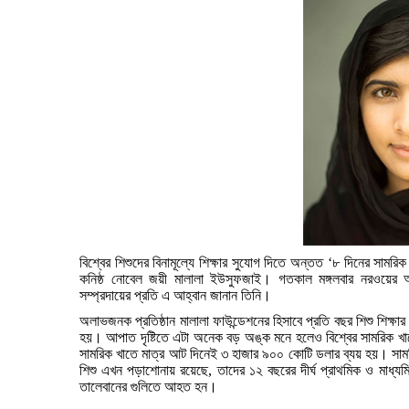
বিশ্বের
শিশুদের
বিনামূল্যে
শিক্ষার
সুযোগ
দিতে
অন্তত
‘
৮
দিনের
সামরিক
কনিষ্ঠ
নোবেল
জয়ী
মালালা
ইউসুফজাই
।
গতকাল
মঙ্গলবার
নরওয়ের
সম্প্রদায়ের
প্রতি
এ
আহ্বান
জানান
তিনি
।
অলাভজনক
প্রতিষ্ঠান
মালালা
ফাউন্ডেশনের
হিসাবে
প্রতি
বছর
শিশু
শিক্ষার
হয়
।
আপাত
দৃষ্টিতে
এটা
অনেক
বড়
অঙ্ক
মনে
হলেও
বিশ্বের
সামরিক
খা
সামরিক
খাতে
মাত্র
আট
দিনেই
৩
হাজার
৯০০
কোটি
ডলার
ব্যয়
হয়
।
সাম
শিশু
এখন
পড়াশোনায়
রয়েছে
,
তাদের
১২
বছরের
দীর্ঘ
প্রাথমিক
ও
মাধ্যম
তালেবানের
গুলিতে
আহত
হন
।