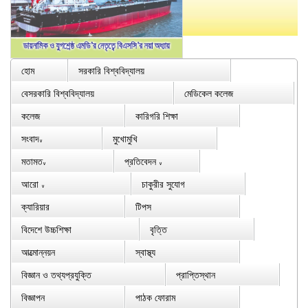
হোম
সরকারি বিশ্ববিদ্যালয়
বেসরকারি বিশ্ববিদ্যালয়
মেডিকেল কলেজ
কলেজ
কারিগরি শিক্ষা
সংবাদ
মুখোমুখি
∨
মতামত
প্রতিবেদন
∨
∨
আরো
চাকুরীর সুযোগ
∨
ক্যারিয়ার
টিপস
বিদেশে উচ্চশিক্ষা
বৃত্তি
আত্মোন্নয়ন
স্বাস্থ্য
বিজ্ঞান ও তথ্যপ্রযুক্তি
প্রাপ্তিস্থান
বিজ্ঞাপন
পাঠক ফোরাম