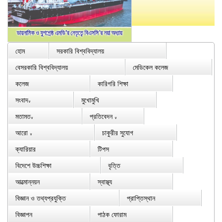
হোম
সরকারি বিশ্ববিদ্যালয়
বেসরকারি বিশ্ববিদ্যালয়
মেডিকেল কলেজ
কলেজ
কারিগরি শিক্ষা
সংবাদ
মুখোমুখি
∨
মতামত
প্রতিবেদন
∨
∨
আরো
চাকুরীর সুযোগ
∨
ক্যারিয়ার
টিপস
বিদেশে উচ্চশিক্ষা
বৃত্তি
আত্মোন্নয়ন
স্বাস্থ্য
বিজ্ঞান ও তথ্যপ্রযুক্তি
প্রাপ্তিস্থান
বিজ্ঞাপন
পাঠক ফোরাম