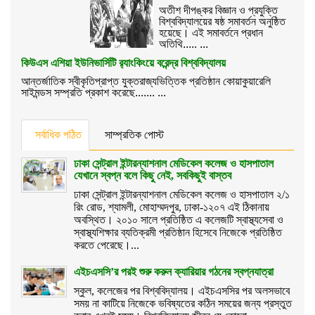
অতীশ দীপঙ্কর বিজ্ঞান ও প্রযুক্তি
বিশ্ববিদ্যালয়ের ষষ্ঠ সমাবর্তন অনুষ্ঠিত
হয়েছে। এই সমাবর্তনে প্রধান
অতিথি..... ...
কিউএস এশিয়া ইউনিভার্সিটি র‌্যাংকিংয়ে বরেন্দ্র বিশ্ববিদ্যালয়
আন্তর্জাতিক স্বীকৃতিপ্রাপ্ত যুক্তরাজ্যভিত্তিক প্রতিষ্ঠান কোয়াকুয়ারেলি
সাইমন্ডস সম্প্রতি প্রকাশ করেছে....... ...
সর্বাধিক পঠিত
সাম্প্রতিক পোস্ট
ঢাকা সেন্ট্রাল ইন্টারন্যাশনাল মেডিকেল কলেজ ও হাসপাতাল
যেখানে স্বপ্ন বলে কিছু নেই, সবকিছুই বাস্তব
ঢাকা সেন্ট্রাল ইন্টারন্যাশনাল মেডিকেল কলেজ ও হাসপাতাল ২/১
রিং রোড, শ্যামলী, মোহাম্মদপুর, ঢাকা-১২০৭ এই ঠিকানায়
অবস্থিত। ২০১০ সালে প্রতিষ্ঠিত এ কলেজটি স্বাস্থ্যসেবা ও
স্বাস্থ্যশিক্ষার ব্যতিক্রমী প্রতিষ্ঠান হিসেবে নিজেকে প্রতিষ্ঠিত
করতে পেরেছে।...
এইচএসসি’র পরই শুরু করুন ক্যারিয়ার গঠনের স্বপ্নযাত্রা
স্কুল, কলেজের পর বিশ্ববিদ্যালয়। এইচএসসির পর অলসভাবে
সময় না কাটিয়ে নিজেকে ভবিষ্যতের কঠিন সময়ের জন্য প্রস্তুত