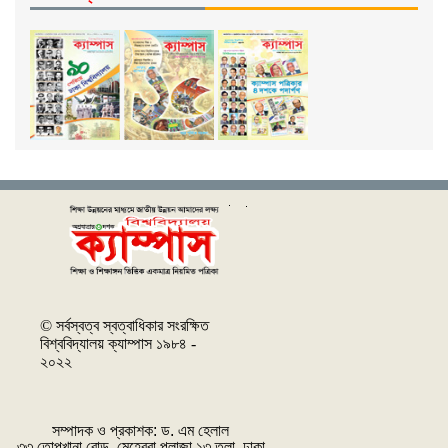
© সর্বস্বত্ব স্বত্বাধিকার সংরক্ষিত
বিশ্ববিদ্যালয় ক্যাম্পাস ১৯৮৪ -
২০২২
সম্পাদক ও প্রকাশক: ‌ড. এম হেলাল
৩৩ তোপখানা রোড, মেহেরবা প্লাজা ১৩ তলা, ঢাকা