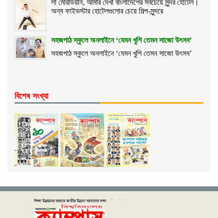
লা মেরিডিয়ান, আমার দেখা বাংলাদেশের সবচেয়ে সুন্দর হোটেল।
অন্য ফাইভস্টার হোটেলগুলোর চেয়ে শিল্প-সুন্দরে
সহজপাঠ স্কুলে অনলাইনে ‘যেমন খুশি তেমন সাজো উৎসব’
সহজপাঠ স্কুলে অনলাইনে ‘যেমন খুশি তেমন সাজো উৎসব’
বিশেষ সংখ্যা