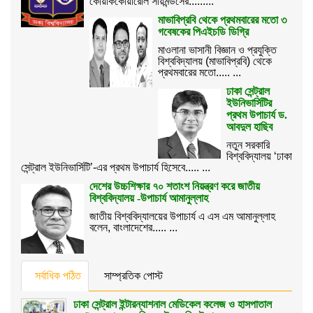
কোয়াককোয়ারেলি সায়মন্ডসের.........
মাভাবিপ্রবি থেকে প্রথমবারের মতো ৩
গবেষকের পিএইচডি ডিগ্রি
মাওলানা ভাসানী বিজ্ঞান ও প্রযুক্তি
বিশ্ববিদ্যালয় (মাভাবিপ্রবি) থেকে
প্রথমবারের মতো..... ...
ঢাকা সেন্ট্রাল
ইউনিভার্সিটির
প্রথম উপাচার্য ড.
আবদুল হাছিব
নতুন সরকারি
বিশ্ববিদ্যালয় ‘ঢাকা
সেন্ট্রাল ইউনিভার্সিটি’-এর প্রথম উপাচার্য হিসেবে..... ...
দেশের উচ্চশিক্ষার ৭০ শতাংশ নিয়ন্ত্রণ করে জাতীয়
বিশ্ববিদ্যালয় -উপাচার্য আমানুল্লাহ
জাতীয় বিশ্ববিদ্যালয়ের উপাচার্য এ এস এম আমানুল্লাহ
বলেন, বাংলাদেশের..... ...
সর্বাধিক পঠিত
সাম্প্রতিক পোস্ট
ঢাকা সেন্ট্রাল ইন্টারন্যাশনাল মেডিকেল কলেজ ও হাসপাতাল