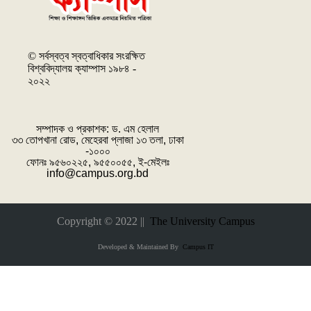
© সর্বস্বত্ব স্বত্বাধিকার সংরক্ষিত
বিশ্ববিদ্যালয় ক্যাম্পাস ১৯৮৪ -
২০২২
সম্পাদক ও প্রকাশক: ‌ড. এম হেলাল
৩৩ তোপখানা রোড, মেহেরবা প্লাজা ১৩ তলা, ঢাকা
-১০০০
ফোনঃ ৯৫৬০২২৫, ৯৫৫০০৫৫, ই-মেইলঃ
info@campus.org.bd
Copyright © 2022 ||
The University Campus
Developed & Maintained By
Campus IT