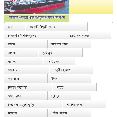
হোম
সরকারি বিশ্ববিদ্যালয়
বেসরকারি বিশ্ববিদ্যালয়
মেডিকেল কলেজ
কলেজ
কারিগরি শিক্ষা
সংবাদ
মুখোমুখি
∨
মতামত
প্রতিবেদন
∨
∨
আরো
চাকুরীর সুযোগ
∨
ক্যারিয়ার
টিপস
বিদেশে উচ্চশিক্ষা
বৃত্তি
আত্মোন্নয়ন
স্বাস্থ্য
বিজ্ঞান ও তথ্যপ্রযুক্তি
প্রাপ্তিস্থান
বিজ্ঞাপন
পাঠক ফোরাম