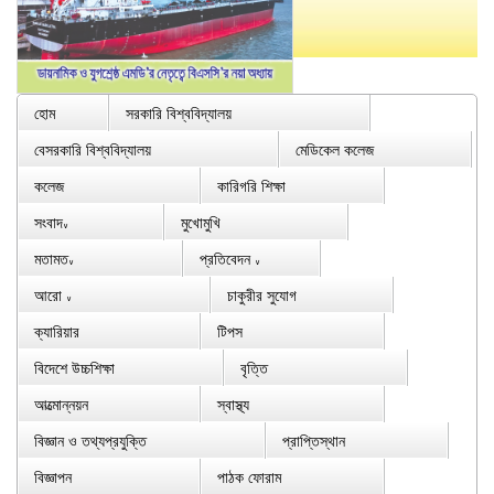
হোম
সরকারি বিশ্ববিদ্যালয়
বেসরকারি বিশ্ববিদ্যালয়
মেডিকেল কলেজ
কলেজ
কারিগরি শিক্ষা
সংবাদ
মুখোমুখি
∨
মতামত
প্রতিবেদন
∨
∨
আরো
চাকুরীর সুযোগ
∨
ক্যারিয়ার
টিপস
বিদেশে উচ্চশিক্ষা
বৃত্তি
আত্মোন্নয়ন
স্বাস্থ্য
বিজ্ঞান ও তথ্যপ্রযুক্তি
প্রাপ্তিস্থান
বিজ্ঞাপন
পাঠক ফোরাম