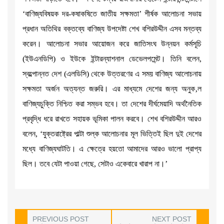
‘বাণিজ্যবিষয়ক দর-কষাকষিতে জাতীয় সক্ষমতা’ শীর্ষক আলোচনা সভায়
প্রধান অতিথির বক্তব্যে বাণিজ্য উপদেষ্টা শেখ বশিরউদ্দীন এসব মন্তব্য
করেন। আলোচনা সভার আয়োজন করে জাতিসংঘ উন্নয়ন কর্মসূচি
(ইউএনডিপি) ও ইউকে ইন্টারন্যাশনাল ডেভেলপমেন্ট। তিনি বলেন,
স্বল্পোন্নত দেশ (এলডিসি) থেকে উত্তরণের এ সময় বাণিজ্য আলোচনায়
সক্ষমতা অর্জন অত্যন্ত জরুরি। এর মাধ্যমে দেশের জন্য অনুক‚ল
বাণিজ্যচুক্তি নিশ্চিত করা সম্ভব হবে। তা দেশের দীর্ঘমেয়াদি অর্থনৈতিক
প্রবৃদ্ধি ধরে রাখতে সহায়ক ভূমিকা পালন করবে। শেখ বশিরউদ্দীন আরও
বলেন, ‘যুক্তরাষ্ট্রের পাল্টা শুল্ক আলোচনার মূল ভিত্তিই ছিল দুই দেশের
মধ্যে বাণিজ্যঘাটতি। এ ক্ষেত্রে হয়তো আমাদের আরও ভালো প্রাপ্য
ছিল। তবে যেটা পাওয়া গেছে, সেটাও একেবারে খারাপ না।’
PREVIOUS POST
NEXT POST