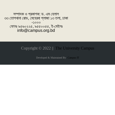
সম্পাদক ও প্রকাশক: ‌ড. এম হেলাল
৩৩ তোপখানা রোড, মেহেরবা প্লাজা ১৩ তলা, ঢাকা
-১০০০
ফোনঃ ৯৫৬০২২৫, ৯৫৫০০৫৫, ই-মেইলঃ
info@campus.org.bd
Copyright © 2022 ||
The University Campus
Developed & Maintained By
Campus IT