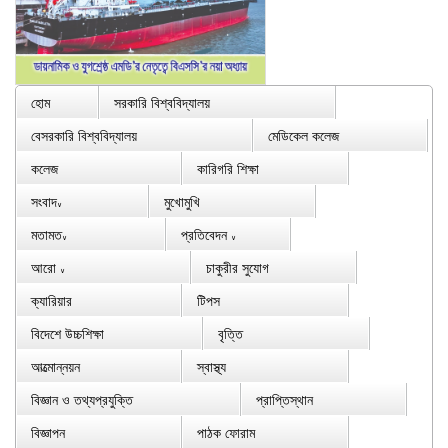
হোম
সরকারি বিশ্ববিদ্যালয়
বেসরকারি বিশ্ববিদ্যালয়
মেডিকেল কলেজ
কলেজ
কারিগরি শিক্ষা
সংবাদ
মুখোমুখি
∨
মতামত
প্রতিবেদন
∨
∨
আরো
চাকুরীর সুযোগ
∨
ক্যারিয়ার
টিপস
বিদেশে উচ্চশিক্ষা
বৃত্তি
আত্মোন্নয়ন
স্বাস্থ্য
বিজ্ঞান ও তথ্যপ্রযুক্তি
প্রাপ্তিস্থান
বিজ্ঞাপন
পাঠক ফোরাম