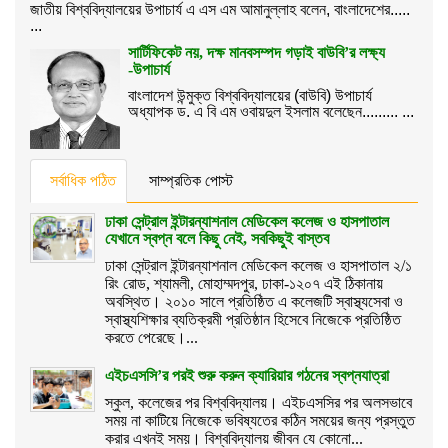
জাতীয় বিশ্ববিদ্যালয়ের উপাচার্য এ এস এম আমানুল্লাহ বলেন, বাংলাদেশের.....
...
সার্টিফিকেট নয়, দক্ষ মানবসম্পদ গড়াই বাউবি’র লক্ষ্য
-উপাচার্য
বাংলাদেশ উন্মুক্ত বিশ্ববিদ্যালয়ের (বাউবি) উপাচার্য
অধ্যাপক ড. এ বি এম ওবায়দুল ইসলাম বলেছেন......... ...
সর্বাধিক পঠিত
সাম্প্রতিক পোস্ট
ঢাকা সেন্ট্রাল ইন্টারন্যাশনাল মেডিকেল কলেজ ও হাসপাতাল
যেখানে স্বপ্ন বলে কিছু নেই, সবকিছুই বাস্তব
ঢাকা সেন্ট্রাল ইন্টারন্যাশনাল মেডিকেল কলেজ ও হাসপাতাল ২/১
রিং রোড, শ্যামলী, মোহাম্মদপুর, ঢাকা-১২০৭ এই ঠিকানায়
অবস্থিত। ২০১০ সালে প্রতিষ্ঠিত এ কলেজটি স্বাস্থ্যসেবা ও
স্বাস্থ্যশিক্ষার ব্যতিক্রমী প্রতিষ্ঠান হিসেবে নিজেকে প্রতিষ্ঠিত
করতে পেরেছে।...
এইচএসসি’র পরই শুরু করুন ক্যারিয়ার গঠনের স্বপ্নযাত্রা
স্কুল, কলেজের পর বিশ্ববিদ্যালয়। এইচএসসির পর অলসভাবে
সময় না কাটিয়ে নিজেকে ভবিষ্যতের কঠিন সময়ের জন্য প্রস্তুত
করার এখনই সময়। বিশ্ববিদ্যালয় জীবন যে কোনো...