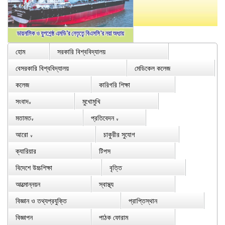
হোম
সরকারি বিশ্ববিদ্যালয়
বেসরকারি বিশ্ববিদ্যালয়
মেডিকেল কলেজ
কলেজ
কারিগরি শিক্ষা
সংবাদ
মুখোমুখি
∨
মতামত
প্রতিবেদন
∨
∨
আরো
চাকুরীর সুযোগ
∨
ক্যারিয়ার
টিপস
বিদেশে উচ্চশিক্ষা
বৃত্তি
আত্মোন্নয়ন
স্বাস্থ্য
বিজ্ঞান ও তথ্যপ্রযুক্তি
প্রাপ্তিস্থান
বিজ্ঞাপন
পাঠক ফোরাম