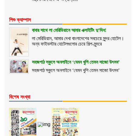
শিশু ক্যাম্পাস
বাবার সাথে লা মেরিডিয়ানে আমার এক্সাইটিং দু’দিন!
লা মেরিডিয়ান, আমার দেখা বাংলাদেশের সবচেয়ে সুন্দর হোটেল।
অন্য ফাইভস্টার হোটেলগুলোর চেয়ে শিল্প-সুন্দরে
সহজপাঠ স্কুলে অনলাইনে ‘যেমন খুশি তেমন সাজো উৎসব’
সহজপাঠ স্কুলে অনলাইনে ‘যেমন খুশি তেমন সাজো উৎসব’
বিশেষ সংখ্যা