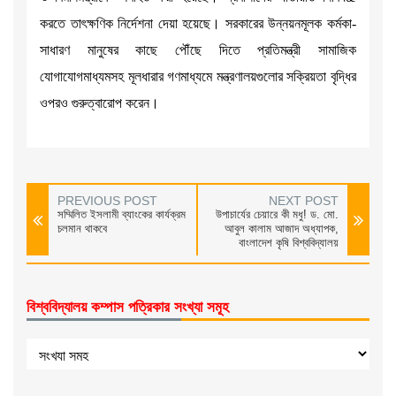
করতে তাৎক্ষণিক নির্দেশনা দেয়া হয়েছে। সরকারের উন্নয়নমূলক কর্মকা-
সাধারণ মানুষের কাছে পৌঁছে দিতে প্রতিমন্ত্রী সামাজিক
যোগাযোগমাধ্যমসহ মূলধারার গণমাধ্যমে মন্ত্রণালয়গুলোর সক্রিয়তা বৃদ্ধির
ওপরও গুরুত্বারোপ করেন।
PREVIOUS POST
NEXT POST
সম্মিলিত ইসলামী ব্যাংকের কার্যক্রম
উপাচার্যের চেয়ারে কী মধু! ড. মো.
চলমান থাকবে
আবুল কালাম আজাদ অধ্যাপক,
বাংলাদেশ কৃষি বিশ্ববিদ্যালয়
বিশ্ববিদ্যালয় কম্পাস পত্রিকার সংখ্যা সমূহ