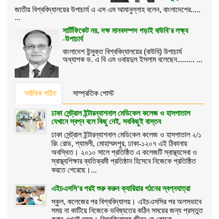
জাতীয় বিশ্ববিদ্যালয়ের উপাচার্য এ এস এম আমানুল্লাহ বলেন, বাংলাদেশের.....
...
সার্টিফিকেট নয়, দক্ষ মানবসম্পদ গড়াই বাউবি’র লক্ষ্য
-উপাচার্য
বাংলাদেশ উন্মুক্ত বিশ্ববিদ্যালয়ের (বাউবি) উপাচার্য
অধ্যাপক ড. এ বি এম ওবায়দুল ইসলাম বলেছেন......... ...
সর্বাধিক পঠিত
সাম্প্রতিক পোস্ট
ঢাকা সেন্ট্রাল ইন্টারন্যাশনাল মেডিকেল কলেজ ও হাসপাতাল
যেখানে স্বপ্ন বলে কিছু নেই, সবকিছুই বাস্তব
ঢাকা সেন্ট্রাল ইন্টারন্যাশনাল মেডিকেল কলেজ ও হাসপাতাল ২/১
রিং রোড, শ্যামলী, মোহাম্মদপুর, ঢাকা-১২০৭ এই ঠিকানায়
অবস্থিত। ২০১০ সালে প্রতিষ্ঠিত এ কলেজটি স্বাস্থ্যসেবা ও
স্বাস্থ্যশিক্ষার ব্যতিক্রমী প্রতিষ্ঠান হিসেবে নিজেকে প্রতিষ্ঠিত
করতে পেরেছে।...
এইচএসসি’র পরই শুরু করুন ক্যারিয়ার গঠনের স্বপ্নযাত্রা
স্কুল, কলেজের পর বিশ্ববিদ্যালয়। এইচএসসির পর অলসভাবে
সময় না কাটিয়ে নিজেকে ভবিষ্যতের কঠিন সময়ের জন্য প্রস্তুত