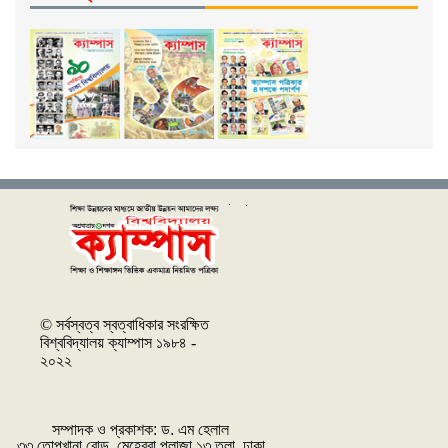
© সর্বস্বত্ব স্বত্বাধিকার সংরক্ষিত
বিশ্ববিদ্যালয় ক্যাম্পাস ১৯৮৪ -
২০২২
সম্পাদক ও প্রকাশক: ‌ড. এম হেলাল
৩৩ তোপখানা রোড, মেহেরবা প্লাজা ১৩ তলা, ঢাকা