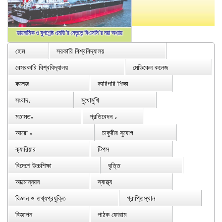
হোম
সরকারি বিশ্ববিদ্যালয়
বেসরকারি বিশ্ববিদ্যালয়
মেডিকেল কলেজ
কলেজ
কারিগরি শিক্ষা
সংবাদ
মুখোমুখি
∨
মতামত
প্রতিবেদন
∨
∨
আরো
চাকুরীর সুযোগ
∨
ক্যারিয়ার
টিপস
বিদেশে উচ্চশিক্ষা
বৃত্তি
আত্মোন্নয়ন
স্বাস্থ্য
বিজ্ঞান ও তথ্যপ্রযুক্তি
প্রাপ্তিস্থান
বিজ্ঞাপন
পাঠক ফোরাম