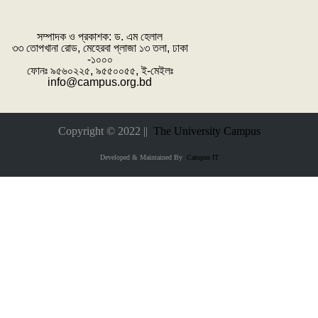
সম্পাদক ও প্রকাশক: ‌ড. এম হেলাল
৩৩ তোপখানা রোড, মেহেরবা প্লাজা ১৩ তলা, ঢাকা
-১০০০
ফোনঃ ৯৫৬০২২৫, ৯৫৫০০৫৫, ই-মেইলঃ
info@campus.org.bd
Copyright © 2022 ||
The University Campus
Developed & Maintained By
Campus IT