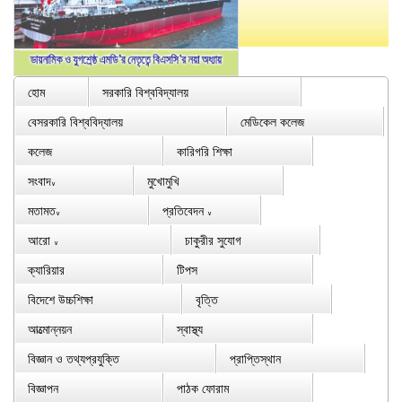
হোম
সরকারি বিশ্ববিদ্যালয়
বেসরকারি বিশ্ববিদ্যালয়
মেডিকেল কলেজ
কলেজ
কারিগরি শিক্ষা
সংবাদ
মুখোমুখি
∨
মতামত
প্রতিবেদন
∨
∨
আরো
চাকুরীর সুযোগ
∨
ক্যারিয়ার
টিপস
বিদেশে উচ্চশিক্ষা
বৃত্তি
আত্মোন্নয়ন
স্বাস্থ্য
বিজ্ঞান ও তথ্যপ্রযুক্তি
প্রাপ্তিস্থান
বিজ্ঞাপন
পাঠক ফোরাম