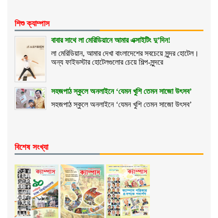
শিশু ক্যাম্পাস
বাবার সাথে লা মেরিডিয়ানে আমার এক্সাইটিং দু’দিন!
লা মেরিডিয়ান, আমার দেখা বাংলাদেশের সবচেয়ে সুন্দর হোটেল।
অন্য ফাইভস্টার হোটেলগুলোর চেয়ে শিল্প-সুন্দরে
সহজপাঠ স্কুলে অনলাইনে ‘যেমন খুশি তেমন সাজো উৎসব’
সহজপাঠ স্কুলে অনলাইনে ‘যেমন খুশি তেমন সাজো উৎসব’
বিশেষ সংখ্যা