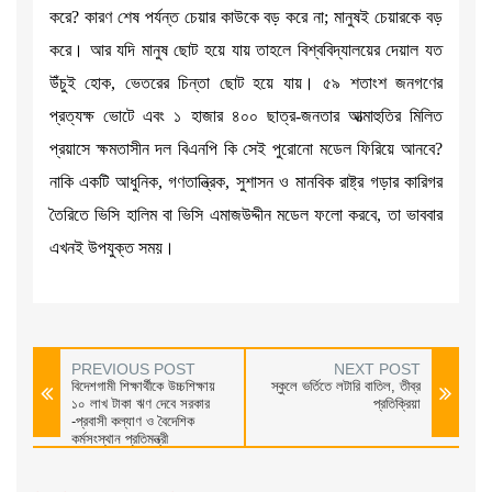
করে? কারণ শেষ পর্যন্ত চেয়ার কাউকে বড় করে না; মানুষই চেয়ারকে বড়
করে। আর যদি মানুষ ছোট হয়ে যায় তাহলে বিশ্ববিদ্যালয়ের দেয়াল যত
উঁচুই হোক, ভেতরের চিন্তা ছোট হয়ে যায়। ৫৯ শতাংশ জনগণের
প্রত্যক্ষ ভোটে এবং ১ হাজার ৪০০ ছাত্র-জনতার আত্মাহুতির মিলিত
প্রয়াসে ক্ষমতাসীন দল বিএনপি কি সেই পুরোনো মডেল ফিরিয়ে আনবে?
নাকি একটি আধুনিক, গণতান্ত্রিক, সুশাসন ও মানবিক রাষ্ট্র গড়ার কারিগর
তৈরিতে ভিসি হালিম বা ভিসি এমাজউদ্দীন মডেল ফলো করবে, তা ভাববার
এখনই উপযুক্ত সময়।
PREVIOUS POST
NEXT POST
বিদেশগামী শিক্ষার্থীকে উচ্চশিক্ষায়
স্কুলে ভর্তিতে লটারি বাতিল, তীব্র
১০ লাখ টাকা ঋণ দেবে সরকার
প্রতিক্রিয়া
-প্রবাসী কল্যাণ ও বৈদেশিক
কর্মসংস্থান প্রতিমন্ত্রী