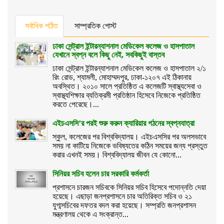
সর্বাধিক পঠিত
সাম্প্রতিক পোস্ট
ঢাকা সেন্ট্রাল ইন্টারন্যাশনাল মেডিকেল কলেজ ও হাসপাতাল
যেখানে স্বপ্ন বলে কিছু নেই, সবকিছুই বাস্তব
ঢাকা সেন্ট্রাল ইন্টারন্যাশনাল মেডিকেল কলেজ ও হাসপাতাল ২/১
রিং রোড, শ্যামলী, মোহাম্মদপুর, ঢাকা-১২০৭ এই ঠিকানায়
অবস্থিত। ২০১০ সালে প্রতিষ্ঠিত এ কলেজটি স্বাস্থ্যসেবা ও
স্বাস্থ্যশিক্ষার ব্যতিক্রমী প্রতিষ্ঠান হিসেবে নিজেকে প্রতিষ্ঠিত
করতে পেরেছে।...
এইচএসসি’র পরই শুরু করুন ক্যারিয়ার গঠনের স্বপ্নযাত্রা
স্কুল, কলেজের পর বিশ্ববিদ্যালয়। এইচএসসির পর অলসভাবে
সময় না কাটিয়ে নিজেকে ভবিষ্যতের কঠিন সময়ের জন্য প্রস্তুত
করার এখনই সময়। বিশ্ববিদ্যালয় জীবন যে কোনো...
সিনিয়র সচিব হলেন চার সরকারি কর্মকর্তা
প্রশাসনে চারজন সচিবকে সিনিয়র সচিব হিসেবে পদোন্নতি দেয়া
হয়েছে। এছাড়া জনপ্রশাসনে চার অতিরিক্ত সচিব ও ২১
যুগ্মসচিবের দফতর বদল করা হয়েছে। সম্প্রতি জনপ্রশাসন
মন্ত্রণালয় থেকে এ সংক্রান্ত...