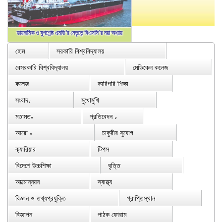
হোম
সরকারি বিশ্ববিদ্যালয়
বেসরকারি বিশ্ববিদ্যালয়
মেডিকেল কলেজ
কলেজ
কারিগরি শিক্ষা
সংবাদ
মুখোমুখি
∨
মতামত
প্রতিবেদন
∨
∨
আরো
চাকুরীর সুযোগ
∨
ক্যারিয়ার
টিপস
বিদেশে উচ্চশিক্ষা
বৃত্তি
আত্মোন্নয়ন
স্বাস্থ্য
বিজ্ঞান ও তথ্যপ্রযুক্তি
প্রাপ্তিস্থান
বিজ্ঞাপন
পাঠক ফোরাম