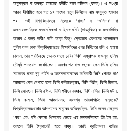
অনুসন্ধান বা তদন্ত চালাচ্ছে দুর্নীতি দমন কমিশন (দুদক)। এ সংখ্যা
আরও দীর্ঘায়িত হবে গত ১৭ মাসের নতুন ভিসিদের নাম সংযুক্ত হওয়ার
পর। ওই বিশ্ববিদ্যালয়ে নিজেকে ‘রাজা’ বা ‘জমিদার’ বা
একনায়কতান্ত্রিক মনমানসিকতা বা ইনডেমনিটি (দায়মুক্তি) ও জবাবদিহির
অভাব এ জন্য দায়ী? নাকি অন্য কিছু? স্বৈরাচার এরশাদের শাসনামলে
পুলিশ যখন ঢাকা বিশ্ববিদ্যালয়ের শিক্ষার্থীদের ওপর নির্বিচারে গুলি ও হামলা
চালাল, তার প্রতিবাদে ১৯৮৩ সালে ঢাবির ভিসি অধ্যাপক ফজলুল হালিম
চৌধুরী পদত্যাগ করেছিলেন। এরপর গত ৪৩ বছরেও কেন ভিসি হালিম
সাহেবের মতো দৃঢ় গার্টস ও আত্মসম্মানবোধের অধিকারী ভিসি পেলাম না?
আমাদের কেন দেখতে হলো ভিসি কলিমউল্লাহ, ভিসি শিরীন, ভিসি মীজান,
ভিসি সোবহান, ভিসি রফিক, ভিসি শহীদুর রহমান, ভিসি নাসির, ভিসি মঈন,
ভিসি কামাল, ভিসি আহসানসহ অসংখ্য তারকাখচিত মানুষকে?
বিশ্ববিদ্যালয়গুলোর আশপাশের মানুষের অভিব্যক্তি- ভিসি হলেন সেকেন্ড
‘গড’ এবং যদি কোনো শিক্ষকের ভেতর এই মনমানসিকতা বিল্ট-ইন হয়,
তাহলে তিনি স্বৈরাচারী হতে বাধ্য। তারই প্রতিফলন ঘটেছে