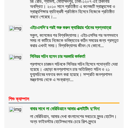
রিং রোড, শ্যামলী, মোহাম্মদপুর, ঢাকা-১২০৭ এই ঠিকানায়
অবস্থিত। ২০১০ সালে প্রতিষ্ঠিত এ কলেজটি স্বাস্থ্যসেবা ও
স্বাস্থ্যশিক্ষার ব্যতিক্রমী প্রতিষ্ঠান হিসেবে নিজেকে প্রতিষ্ঠিত
করতে পেরেছে।...
এইচএসসি’র পরই শুরু করুন ক্যারিয়ার গঠনের স্বপ্নযাত্রা
স্কুল, কলেজের পর বিশ্ববিদ্যালয়। এইচএসসির পর অলসভাবে
সময় না কাটিয়ে নিজেকে ভবিষ্যতের কঠিন সময়ের জন্য প্রস্তুত
করার এখনই সময়। বিশ্ববিদ্যালয় জীবন যে কোনো...
সিনিয়র সচিব হলেন চার সরকারি কর্মকর্তা
প্রশাসনে চারজন সচিবকে সিনিয়র সচিব হিসেবে পদোন্নতি দেয়া
হয়েছে। এছাড়া জনপ্রশাসনে চার অতিরিক্ত সচিব ও ২১
যুগ্মসচিবের দফতর বদল করা হয়েছে। সম্প্রতি জনপ্রশাসন
মন্ত্রণালয় থেকে এ সংক্রান্ত...
শিশু ক্যাম্পাস
বাবার সাথে লা মেরিডিয়ানে আমার এক্সাইটিং দু’দিন!
লা মেরিডিয়ান, আমার দেখা বাংলাদেশের সবচেয়ে সুন্দর হোটেল।
অন্য ফাইভস্টার হোটেলগুলোর চেয়ে শিল্প-সুন্দরে