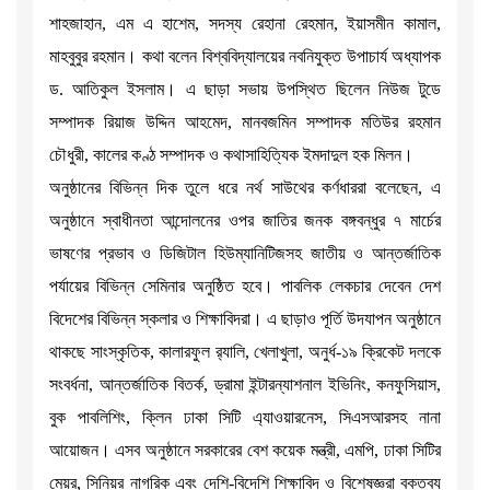
শাহজাহান, এম এ হাশেম, সদস্য রেহানা রেহমান, ইয়াসমীন কামাল,
মাহবুবুর রহমান। কথা বলেন বিশ্ববিদ্যালয়ের নবনিযুক্ত উপাচার্য অধ্যাপক
ড. আতিকুল ইসলাম। এ ছাড়া সভায় উপস্থিত ছিলেন নিউজ টুডে
সম্পাদক রিয়াজ উদ্দিন আহমেদ, মানবজমিন সম্পাদক মতিউর রহমান
চৌধুরী, কালের কণ্ঠ সম্পাদক ও কথাসাহিত্যিক ইমদাদুল হক মিলন।
অনুষ্ঠানের বিভিন্ন দিক তুলে ধরে নর্থ সাউথের কর্ণধাররা বলেছেন, এ
অনুষ্ঠানে স্বাধীনতা আন্দোলনের ওপর জাতির জনক বঙ্গবন্ধুর ৭ মার্চের
ভাষণের প্রভাব ও ডিজিটাল হিউম্যানিটিজসহ জাতীয় ও আন্তর্জাতিক
পর্যায়ের বিভিন্ন সেমিনার অনুষ্ঠিত হবে। পাবলিক লেকচার দেবেন দেশ
বিদেশের বিভিন্ন স্কলার ও শিক্ষাবিদরা। এ ছাড়াও পূর্তি উদযাপন অনুষ্ঠানে
থাকছে সাংস্কৃতিক, কালারফুল র‌্যালি, খেলাখুলা, অনুর্ধ-১৯ ক্রিকেট দলকে
সংবর্ধনা, আন্তর্জাতিক বিতর্ক, ড্রামা ইন্টারন্যাশনাল ইভিনিং, কনফুসিয়াস,
বুক পাবলিশিং, ক্লিন ঢাকা সিটি এ্যাওয়ারনেস, সিএসআরসহ নানা
আয়োজন। এসব অনুষ্ঠানে সরকারের বেশ কয়েক মন্ত্রী, এমপি, ঢাকা সিটির
মেয়র, সিনিয়র নাগরিক এবং দেশি-বিদেশি শিক্ষাবিদ ও বিশেষজ্ঞরা বক্তব্য