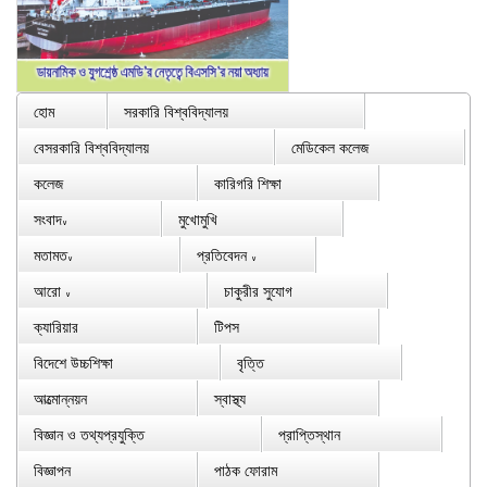
হোম
সরকারি বিশ্ববিদ্যালয়
বেসরকারি বিশ্ববিদ্যালয়
মেডিকেল কলেজ
কলেজ
কারিগরি শিক্ষা
সংবাদ
মুখোমুখি
∨
মতামত
প্রতিবেদন
∨
∨
আরো
চাকুরীর সুযোগ
∨
ক্যারিয়ার
টিপস
বিদেশে উচ্চশিক্ষা
বৃত্তি
আত্মোন্নয়ন
স্বাস্থ্য
বিজ্ঞান ও তথ্যপ্রযুক্তি
প্রাপ্তিস্থান
বিজ্ঞাপন
পাঠক ফোরাম