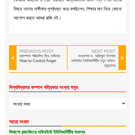
বিষয়ে তাদের অঙ্গীকার পুনর্ব্যক্ত করে বলছিলেন, শিক্ষার মান নিয়ে কোনো
আপোশ করতে আমরা রাজি নই।
PREVIOUS POST
NEXT POST
ক্যাম্পাস পরিচালিত ফ্রি সেমিনার
অধ্যাপক ড. আতিকুল ইসলাম
How to Control Anger
নর্থসাউথ ইউনিভার্সিটির নতুন ভাইস-
চ্যান্সেলর
বিশ্ববিদ্যালয় কম্পাস পত্রিকার সংখ্যা সমূহ
আরো সংবাদ
সিমাগো র‌্যাংকিংয়ে সাউথইস্ট ইউনিভার্সিটির সাফল্য