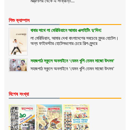
মন্ত্রণালয় থেকে এ সংক্রান্ত...
শিশু ক্যাম্পাস
বাবার সাথে লা মেরিডিয়ানে আমার এক্সাইটিং দু’দিন!
লা মেরিডিয়ান, আমার দেখা বাংলাদেশের সবচেয়ে সুন্দর হোটেল।
অন্য ফাইভস্টার হোটেলগুলোর চেয়ে শিল্প-সুন্দরে
সহজপাঠ স্কুলে অনলাইনে ‘যেমন খুশি তেমন সাজো উৎসব’
সহজপাঠ স্কুলে অনলাইনে ‘যেমন খুশি তেমন সাজো উৎসব’
বিশেষ সংখ্যা