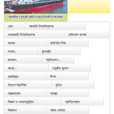
হোম
সরকারি বিশ্ববিদ্যালয়
বেসরকারি বিশ্ববিদ্যালয়
মেডিকেল কলেজ
কলেজ
কারিগরি শিক্ষা
সংবাদ
মুখোমুখি
∨
মতামত
প্রতিবেদন
∨
∨
আরো
চাকুরীর সুযোগ
∨
ক্যারিয়ার
টিপস
বিদেশে উচ্চশিক্ষা
বৃত্তি
আত্মোন্নয়ন
স্বাস্থ্য
বিজ্ঞান ও তথ্যপ্রযুক্তি
প্রাপ্তিস্থান
বিজ্ঞাপন
পাঠক ফোরাম