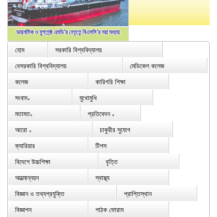
হোম
সরকারি বিশ্ববিদ্যালয়
বেসরকারি বিশ্ববিদ্যালয়
মেডিকেল কলেজ
কলেজ
কারিগরি শিক্ষা
সংবাদ
মুখোমুখি
∨
মতামত
প্রতিবেদন
∨
∨
আরো
চাকুরীর সুযোগ
∨
ক্যারিয়ার
টিপস
বিদেশে উচ্চশিক্ষা
বৃত্তি
আত্মোন্নয়ন
স্বাস্থ্য
বিজ্ঞান ও তথ্যপ্রযুক্তি
প্রাপ্তিস্থান
বিজ্ঞাপন
পাঠক ফোরাম