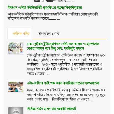
অতিথি..... ...
কিউএস এশিয়া ইউনিভার্সিটি র‌্যাংকিংয়ে বরেন্দ্র বিশ্ববিদ্যালয়
আন্তর্জাতিক স্বীকৃতিপ্রাপ্ত যুক্তরাজ্যভিত্তিক প্রতিষ্ঠান কোয়াকুয়ারেলি
সাইমন্ডস সম্প্রতি প্রকাশ করেছে....... ...
সর্বাধিক পঠিত
সাম্প্রতিক পোস্ট
ঢাকা সেন্ট্রাল ইন্টারন্যাশনাল মেডিকেল কলেজ ও হাসপাতাল
যেখানে স্বপ্ন বলে কিছু নেই, সবকিছুই বাস্তব
ঢাকা সেন্ট্রাল ইন্টারন্যাশনাল মেডিকেল কলেজ ও হাসপাতাল ২/১
রিং রোড, শ্যামলী, মোহাম্মদপুর, ঢাকা-১২০৭ এই ঠিকানায়
অবস্থিত। ২০১০ সালে প্রতিষ্ঠিত এ কলেজটি স্বাস্থ্যসেবা ও
স্বাস্থ্যশিক্ষার ব্যতিক্রমী প্রতিষ্ঠান হিসেবে নিজেকে প্রতিষ্ঠিত
করতে পেরেছে।...
এইচএসসি’র পরই শুরু করুন ক্যারিয়ার গঠনের স্বপ্নযাত্রা
স্কুল, কলেজের পর বিশ্ববিদ্যালয়। এইচএসসির পর অলসভাবে
সময় না কাটিয়ে নিজেকে ভবিষ্যতের কঠিন সময়ের জন্য প্রস্তুত
করার এখনই সময়। বিশ্ববিদ্যালয় জীবন যে কোনো...
সিনিয়র সচিব হলেন চার সরকারি কর্মকর্তা