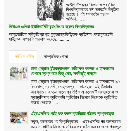
অতীশ দীপঙ্কর বিজ্ঞান ও প্রযুক্তি
বিশ্ববিদ্যালয়ের ষষ্ঠ সমাবর্তন অনুষ্ঠিত
হয়েছে। এই সমাবর্তনে প্রধান
অতিথি..... ...
কিউএস এশিয়া ইউনিভার্সিটি র‌্যাংকিংয়ে বরেন্দ্র বিশ্ববিদ্যালয়
আন্তর্জাতিক স্বীকৃতিপ্রাপ্ত যুক্তরাজ্যভিত্তিক প্রতিষ্ঠান কোয়াকুয়ারেলি
সাইমন্ডস সম্প্রতি প্রকাশ করেছে....... ...
সর্বাধিক পঠিত
সাম্প্রতিক পোস্ট
ঢাকা সেন্ট্রাল ইন্টারন্যাশনাল মেডিকেল কলেজ ও হাসপাতাল
যেখানে স্বপ্ন বলে কিছু নেই, সবকিছুই বাস্তব
ঢাকা সেন্ট্রাল ইন্টারন্যাশনাল মেডিকেল কলেজ ও হাসপাতাল ২/১
রিং রোড, শ্যামলী, মোহাম্মদপুর, ঢাকা-১২০৭ এই ঠিকানায়
অবস্থিত। ২০১০ সালে প্রতিষ্ঠিত এ কলেজটি স্বাস্থ্যসেবা ও
স্বাস্থ্যশিক্ষার ব্যতিক্রমী প্রতিষ্ঠান হিসেবে নিজেকে প্রতিষ্ঠিত
করতে পেরেছে।...
এইচএসসি’র পরই শুরু করুন ক্যারিয়ার গঠনের স্বপ্নযাত্রা
স্কুল, কলেজের পর বিশ্ববিদ্যালয়। এইচএসসির পর অলসভাবে
সময় না কাটিয়ে নিজেকে ভবিষ্যতের কঠিন সময়ের জন্য প্রস্তুত