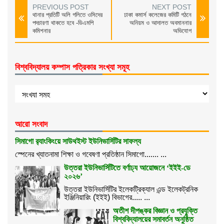
PREVIOUS POST
NEXT POST
থানার প্রতিটি অলি গলিতে ওসিদের
ঢাকা কমার্স কলেজের কমিটি গঠনে
পদচারণা থাকতে হবে -ডিএমপি
অনিয়ম ও আদালত অবমাননার
কমিশনার
অভিযোগ
বিশ্ববিদ্যালয় কম্পাস পত্রিকার সংখ্যা সমূহ
আরো সংবাদ
সিমাগো র‌্যাংকিংয়ে সাউথইস্ট ইউনিভার্সিটির সাফল্য
স্পেনের খ্যাতনামা শিক্ষা ও গবেষণা প্রতিষ্ঠান সিমাগো....... ...
উত্তরা ইউনিভার্সিটিতে বর্ণাঢ্য আয়োজনে ‘ইইই-ডে
২০২৬’
উত্তরা ইউনিভার্সিটির ইলেকট্রিক্যাল এন্ড ইলেকট্রনিক
ইঞ্জিনিয়ারিং (ইইই) বিভাগের..... ...
অতীশ দীপঙ্কর বিজ্ঞান ও প্রযুক্তি
বিশ্ববিদ্যালয়ের সমাবর্তন অনুষ্ঠিত