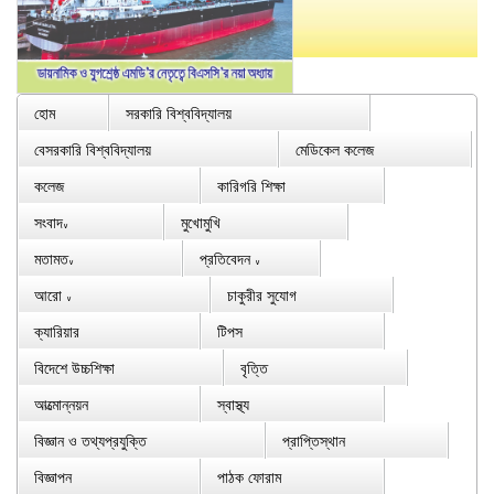
হোম
সরকারি বিশ্ববিদ্যালয়
বেসরকারি বিশ্ববিদ্যালয়
মেডিকেল কলেজ
কলেজ
কারিগরি শিক্ষা
সংবাদ
মুখোমুখি
∨
মতামত
প্রতিবেদন
∨
∨
আরো
চাকুরীর সুযোগ
∨
ক্যারিয়ার
টিপস
বিদেশে উচ্চশিক্ষা
বৃত্তি
আত্মোন্নয়ন
স্বাস্থ্য
বিজ্ঞান ও তথ্যপ্রযুক্তি
প্রাপ্তিস্থান
বিজ্ঞাপন
পাঠক ফোরাম