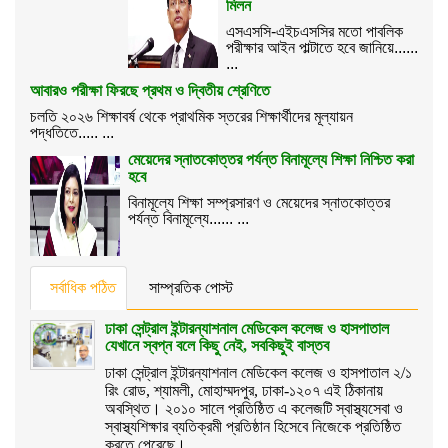
মিলন
এসএসসি-এইচএসসির মতো পাবলিক
পরীক্ষার আইন পাল্টাতে হবে জানিয়ে......
...
আবারও পরীক্ষা ফিরছে প্রথম ও দ্বিতীয় শ্রেণিতে
চলতি ২০২৬ শিক্ষাবর্ষ থেকে প্রাথমিক স্তরের শিক্ষার্থীদের মূল্যায়ন
পদ্ধতিতে..... ...
মেয়েদের স্নাতকোত্তর পর্যন্ত বিনামূল্যে শিক্ষা নিশ্চিত করা
হবে
বিনামূল্যে শিক্ষা সম্প্রসারণ ও মেয়েদের স্নাতকোত্তর
পর্যন্ত বিনামূল্যে...... ...
সর্বাধিক পঠিত
সাম্প্রতিক পোস্ট
ঢাকা সেন্ট্রাল ইন্টারন্যাশনাল মেডিকেল কলেজ ও হাসপাতাল
যেখানে স্বপ্ন বলে কিছু নেই, সবকিছুই বাস্তব
ঢাকা সেন্ট্রাল ইন্টারন্যাশনাল মেডিকেল কলেজ ও হাসপাতাল ২/১
রিং রোড, শ্যামলী, মোহাম্মদপুর, ঢাকা-১২০৭ এই ঠিকানায়
অবস্থিত। ২০১০ সালে প্রতিষ্ঠিত এ কলেজটি স্বাস্থ্যসেবা ও
স্বাস্থ্যশিক্ষার ব্যতিক্রমী প্রতিষ্ঠান হিসেবে নিজেকে প্রতিষ্ঠিত
করতে পেরেছে।...