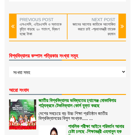
PREVIOUS POST
NEXT POST
এসএসসি, এইচএসসি ও স্নাতকে
জ্ঞানের আলোয় জাতিকে আলোকিত
বৃত্তি বাড়ছে ২০ শতাংশ, দ্বিগুণ
করতে চাই -প্রধানমন্ত্রী তারেক
হচ্ছে টাকা
রহমান
বিশ্ববিদ্যালয় কম্পাস পত্রিকার সংখ্যা সমূহ
আরো সংবাদ
জাতীয় বিশ্ববিদ্যালয় ভবিষ্যতের চ্যালেঞ্জ মোকাবিলায়
পাঠ্যক্রমে টেকনিক্যাল কোর্স যুক্ত করছে
দেশের সবচেয়ে বড় উচ্চ শিক্ষা প্রতিষ্ঠান জাতীয়
বিশ্ববিদ্যালয়ের বিপুল সংখ্যক..... ...
পাবলিক পরীক্ষা আইনে পরিবর্তন আনার
চেষ্টা চলছে -শিক্ষামন্ত্রী এহসানুল হক