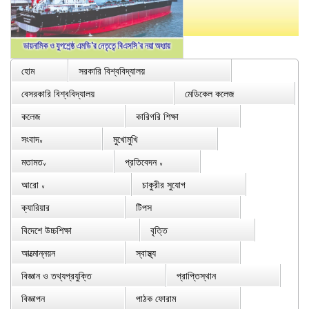
হোম
সরকারি বিশ্ববিদ্যালয়
বেসরকারি বিশ্ববিদ্যালয়
মেডিকেল কলেজ
কলেজ
কারিগরি শিক্ষা
সংবাদ
মুখোমুখি
∨
মতামত
প্রতিবেদন
∨
∨
আরো
চাকুরীর সুযোগ
∨
ক্যারিয়ার
টিপস
বিদেশে উচ্চশিক্ষা
বৃত্তি
আত্মোন্নয়ন
স্বাস্থ্য
বিজ্ঞান ও তথ্যপ্রযুক্তি
প্রাপ্তিস্থান
বিজ্ঞাপন
পাঠক ফোরাম