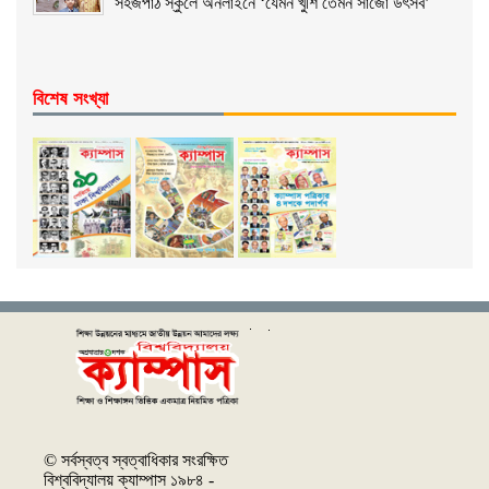
সহজপাঠ স্কুলে অনলাইনে ‘যেমন খুশি তেমন সাজো উৎসব’
বিশেষ সংখ্যা
© সর্বস্বত্ব স্বত্বাধিকার সংরক্ষিত
বিশ্ববিদ্যালয় ক্যাম্পাস ১৯৮৪ -