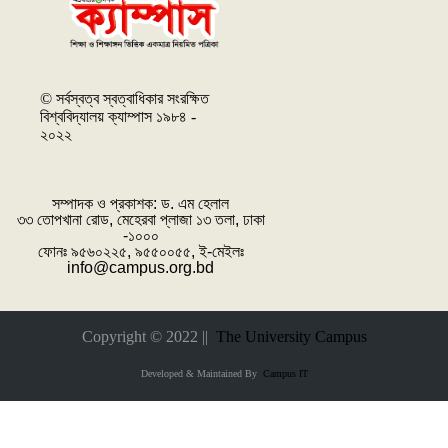
© সর্বস্বত্ব স্বত্বাধিকার সংরক্ষিত
বিশ্ববিদ্যালয় ক্যাম্পাস ১৯৮৪ -
২০২২
সম্পাদক ও প্রকাশক: ‌ড. এম হেলাল
৩৩ তোপখানা রোড, মেহেরবা প্লাজা ১৩ তলা, ঢাকা
-১০০০
ফোনঃ ৯৫৬০২২৫, ৯৫৫০০৫৫, ই-মেইলঃ
info@campus.org.bd
Copyright © 2022 ||
The University Campus
Developed & Maintained By
Campus IT