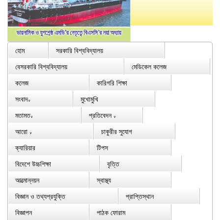
হোম
সরকারি বিশ্ববিদ্যালয়
বেসরকারি বিশ্ববিদ্যালয়
মেডিকেল কলেজ
কলেজ
কারিগরি শিক্ষা
সংবাদ
মুখোমুখি
∨
মতামত
প্রতিবেদন
∨
∨
আরো
চাকুরীর সুযোগ
∨
ক্যারিয়ার
টিপস
বিদেশে উচ্চশিক্ষা
বৃত্তি
আত্মোন্নয়ন
স্বাস্থ্য
বিজ্ঞান ও তথ্যপ্রযুক্তি
প্রাপ্তিস্থান
বিজ্ঞাপন
পাঠক ফোরাম