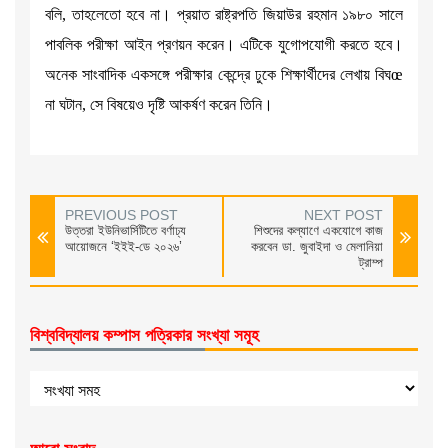
বলি, তাহলেতো হবে না। প্রয়াত রাষ্ট্রপতি জিয়াউর রহমান ১৯৮০ সালে
পাবলিক পরীক্ষা আইন প্রণয়ন করেন। এটিকে যুগোপযোগী করতে হবে।
অনেক সাংবাদিক একসঙ্গে পরীক্ষার কেন্দ্রে ঢুকে শিক্ষার্থীদের লেখায় বিঘœ
না ঘটান, সে বিষয়েও দৃষ্টি আকর্ষণ করেন তিনি।
PREVIOUS POST
NEXT POST
উত্তরা ইউনিভার্সিটিতে বর্ণাঢ্য
শিশুদের কল্যাণে একযোগে কাজ
আয়োজনে ‘ইইই-ডে ২০২৬’
করবেন ডা. জুবাইদা ও মেলানিয়া
ট্রাম্প
বিশ্ববিদ্যালয় কম্পাস পত্রিকার সংখ্যা সমূহ