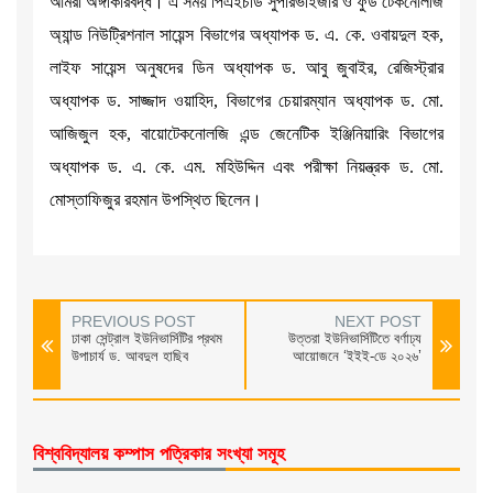
আমরা অঙ্গীকারবদ্ধ। এ সময় পিএইচডি সুপারভাইজার ও ফুড টেকনোলজি
অ্যান্ড নিউট্রিশনাল সায়েন্স বিভাগের অধ্যাপক ড. এ. কে. ওবায়দুল হক,
লাইফ সায়েন্স অনুষদের ডিন অধ্যাপক ড. আবু জুবাইর, রেজিস্ট্রার
অধ্যাপক ড. সাজ্জাদ ওয়াহিদ, বিভাগের চেয়ারম্যান অধ্যাপক ড. মো.
আজিজুল হক, বায়োটেকনোলজি এন্ড জেনেটিক ইঞ্জিনিয়ারিং বিভাগের
অধ্যাপক ড. এ. কে. এম. মহিউদ্দিন এবং পরীক্ষা নিয়ন্ত্রক ড. মো.
মোস্তাফিজুর রহমান উপস্থিত ছিলেন।
PREVIOUS POST
NEXT POST
ঢাকা সেন্ট্রাল ইউনিভার্সিটির প্রথম
উত্তরা ইউনিভার্সিটিতে বর্ণাঢ্য
উপাচার্য ড. আবদুল হাছিব
আয়োজনে ‘ইইই-ডে ২০২৬’
বিশ্ববিদ্যালয় কম্পাস পত্রিকার সংখ্যা সমূহ