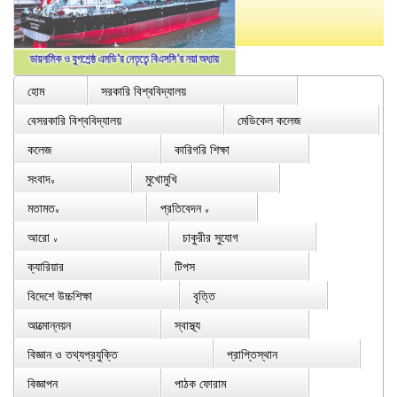
হোম
সরকারি বিশ্ববিদ্যালয়
বেসরকারি বিশ্ববিদ্যালয়
মেডিকেল কলেজ
কলেজ
কারিগরি শিক্ষা
সংবাদ
মুখোমুখি
∨
মতামত
প্রতিবেদন
∨
∨
আরো
চাকুরীর সুযোগ
∨
ক্যারিয়ার
টিপস
বিদেশে উচ্চশিক্ষা
বৃত্তি
আত্মোন্নয়ন
স্বাস্থ্য
বিজ্ঞান ও তথ্যপ্রযুক্তি
প্রাপ্তিস্থান
বিজ্ঞাপন
পাঠক ফোরাম