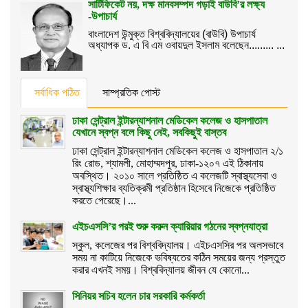
সার্টিফিকেট নয়, দক্ষ মানবসম্পদ গড়াই বাউবি’র লক্ষ্য
-উপাচার্য
বাংলাদেশ উন্মুক্ত বিশ্ববিদ্যালয়ের (বাউবি) উপাচার্য
অধ্যাপক ড. এ বি এম ওবায়দুল ইসলাম বলেছেন......... ...
সর্বাধিক পঠিত
সাম্প্রতিক পোস্ট
ঢাকা সেন্ট্রাল ইন্টারন্যাশনাল মেডিকেল কলেজ ও হাসপাতাল
যেখানে স্বপ্ন বলে কিছু নেই, সবকিছুই বাস্তব
ঢাকা সেন্ট্রাল ইন্টারন্যাশনাল মেডিকেল কলেজ ও হাসপাতাল ২/১
রিং রোড, শ্যামলী, মোহাম্মদপুর, ঢাকা-১২০৭ এই ঠিকানায়
অবস্থিত। ২০১০ সালে প্রতিষ্ঠিত এ কলেজটি স্বাস্থ্যসেবা ও
স্বাস্থ্যশিক্ষার ব্যতিক্রমী প্রতিষ্ঠান হিসেবে নিজেকে প্রতিষ্ঠিত
করতে পেরেছে।...
এইচএসসি’র পরই শুরু করুন ক্যারিয়ার গঠনের স্বপ্নযাত্রা
স্কুল, কলেজের পর বিশ্ববিদ্যালয়। এইচএসসির পর অলসভাবে
সময় না কাটিয়ে নিজেকে ভবিষ্যতের কঠিন সময়ের জন্য প্রস্তুত
করার এখনই সময়। বিশ্ববিদ্যালয় জীবন যে কোনো...
সিনিয়র সচিব হলেন চার সরকারি কর্মকর্তা