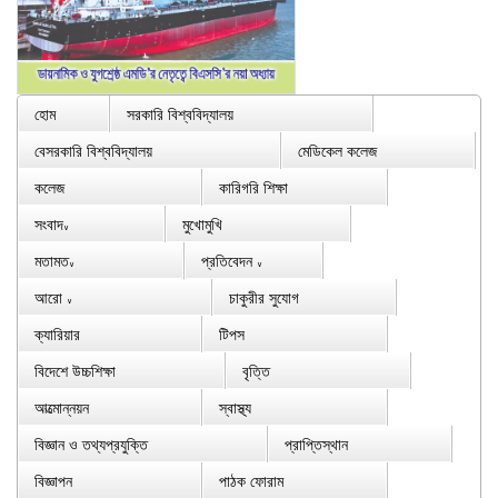
হোম
সরকারি বিশ্ববিদ্যালয়
বেসরকারি বিশ্ববিদ্যালয়
মেডিকেল কলেজ
কলেজ
কারিগরি শিক্ষা
সংবাদ
মুখোমুখি
∨
মতামত
প্রতিবেদন
∨
∨
আরো
চাকুরীর সুযোগ
∨
ক্যারিয়ার
টিপস
বিদেশে উচ্চশিক্ষা
বৃত্তি
আত্মোন্নয়ন
স্বাস্থ্য
বিজ্ঞান ও তথ্যপ্রযুক্তি
প্রাপ্তিস্থান
বিজ্ঞাপন
পাঠক ফোরাম