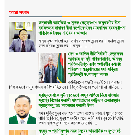
আরো সংবাদ
উদ্ভাবনী আইডিয়া ও সুদক্ষ নেতৃত্বগুণে অনুকরণীয় বীমা
ব্যক্তিত্ব সাধারণ বীমা কর্পোরেশনের ডায়নামিক ব্যবস্থাপনা
পরিচালক সৈয়দ শাহরিয়ার আহ্সান
মানুষ যখন ভালো হয়, তখন সমাজও সুন্দর হয়। সমাজ সুন্দর
হলে রাষ্ট্রও সুন্দর হয়। মানুষ...... ...
দেশ ও জাতির নীতিনির্ধারণী নেতৃত্বের
ভূমিকায় যশস্বী পরিকল্পনাবিদ, অনন্য
প্রতিভাদীপ্ত বর্ণিল গুণাবলীর কর্মনিষ্ঠ
পরিকল্পনা মন্ত্রণালয়ের সদা-সক্রিয়
প্রতিমন্ত্রী ড.শামসুল আলম
কর্মজীবনের শুরুটা করেছিলেন একজন
শিক্ষকরূপে মানুষ গড়ার কারিগর হিসেবে। বিত্ত-ভৈববের পথে পা না বাড়িয়ে...
স্বাস্থ্যসেবাকে সুউন্নতরূপে বহুদূর এগিয়ে নিয়ে যাওয়ার
স্বপ্নে বিভোর ফরাজী হাসপাতালের ফাউন্ডার চেয়ারম্যান
স্বাস্থ্যবন্ধু ডাঃ আনোয়ার ফরাজী ইমন
যখন মুক্তিযুদ্ধ শুরু হলো তখন বয়সের কারণে যুদ্ধে যেতে
পারিনি; কিন্তু যুদ্ধ পরবর্তী সময়ে আমি যখন বুঝতে শিখেছি,
তখন মুক্তিযুদ্ধ নিয়ে অনেক ভেবেছি ...
মৎস্য ও প্রাণিসম্পদ মন্ত্রণালয়ের ডায়নামিক ও যুগশ্রেষ্ঠ