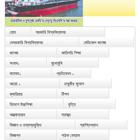
হোম
সরকারি বিশ্ববিদ্যালয়
বেসরকারি বিশ্ববিদ্যালয়
মেডিকেল কলেজ
কলেজ
কারিগরি শিক্ষা
সংবাদ
মুখোমুখি
∨
মতামত
প্রতিবেদন
∨
∨
আরো
চাকুরীর সুযোগ
∨
ক্যারিয়ার
টিপস
বিদেশে উচ্চশিক্ষা
বৃত্তি
আত্মোন্নয়ন
স্বাস্থ্য
বিজ্ঞান ও তথ্যপ্রযুক্তি
প্রাপ্তিস্থান
বিজ্ঞাপন
পাঠক ফোরাম