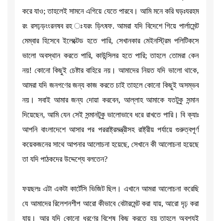
করে যাও; তাহলেই সামনে এগিয়ে যেতে পারবে। আমি মনে করি ঘড়ঃযরহম
রং রসঢ়ড়ংংরনষব রহ ঃযরং ড়িৎষফ. আমরা যদি বিদেশে গিয়ে পার্লামেন্ট
মেম্বার হিসেবে ইলেক্টেড হতে পারি, সেখানকার মেইনস্ট্রিম পলিটিকসে
ভালো অবস্থান করতে পারি, কাউন্সিলর হতে পারি; তাহলে তোমরা কেন
নয়! কোনো কিছুই চেষ্টার বাহিরে নয়। আমাদের নিয়ত যদি ভালো থাকে,
আমরা যদি জনগণের জন্য কাজ করতে চাই তাহলে কোনো কিছুই অসম্ভব
নয়। সবাই আমার জন্য দোয়া করবেন, আল্লাহ আমাকে যতটুকু সন্মান
দিয়েছেন, আমি যেন সেই সন্মানটুকু ভালোভাবে ধরে রাখতে পারি। বি ক্যাঃ
আপনি বাংলাদেশে আসার পর পররাষ্ট্রমন্ত্রীসহ রাষ্ট্রীয় পর্যায়ে গুরুত্বপূর্ণ
কয়েকজনের সাথে আপনার আলোচনা হয়েছে, সেখানে কী আলোচনা হয়েছে
তা যদি পাঠকদের উদ্দেশ্যে বলতেন?
ফয়ছলঃ এটা একটা কার্টেসি ভিজিট ছিল। এখানে আমরা আলোচনা করেছি
যে আমাদের রিলেশনশীপ আরো কীভাবে বেটারমেন্ট করা যায়, আরো দৃঢ় করা
যায়। আর যদি কোনো ধরণের বিশেষ কিছু করতে হয় তাহলে অবশ্যই