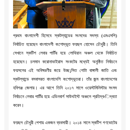
প্রথম বাংলাদেশী হিসেবে স্কটল্যান্ডের সংসদের সদস্য (এমএসপি)
নির্বাচিত হয়েছেন বাংলাদেশী বংশোদ্ভূত ফয়ছল হোসেন চৌধুরী। তিনি
সেখানে স্কটিশ লেবার পার্টির হয়ে লোথিয়ান অঞ্চল থেকে নির্বাচিত
হয়েছেন। চলমান করোনাভাইরাস সংকটের মধ্যেই অনুষ্ঠিত নির্বাচনে
ফয়সলের এই অবিষ্মরণীয় জয়ে উচ্ছ¡সিত গোটা বাঙ্গালী জাতি এবং
স্কটল্যান্ডে বসবাসরত বাংলাদেশি বংশোদ্ভূতরা। তাঁর জন্ম বাংলাদেশের
হবিগঞ্জ জেলায়। এর আগে তিনি ২০১৭ সালে ওয়েস্টমিনিস্টার সংসদ
নির্বাচনে লেবার পার্টির হয়ে এডিনবার্গ সাউথইস্ট অঞ্চলে প্রতিদ্ব›িদ্বতা
করেন।
ফয়ছল চৌধুরী পেশায় একজন ব্যবসায়ী। ২০১৪ সালে স্কটিশ গণভোটের