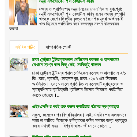
মন্ত্রী এডভোকেট শ ম রেজাউল করিম
মৎস্য ও প্রাণিসম্পদ মন্ত্রণালয়ের ডায়নামিক ও যুগশ্রেষ্ঠ
মন্ত্রী এডভোকেট শ ম রেজাউল করিম বলেন মৎস্য রপ্তানি
খাতকে দেশের দ্বিতীয় বৃহত্তম বৈদেশিক মুদ্রা অর্জনকারী
খাত হিসেবে প্রতিষ্ঠিত করে বঙ্গবন্ধুর স্বপ্ন বাস্তবায়ন
করবো...
সর্বাধিক পঠিত
সাম্প্রতিক পোস্ট
ঢাকা সেন্ট্রাল ইন্টারন্যাশনাল মেডিকেল কলেজ ও হাসপাতাল
যেখানে স্বপ্ন বলে কিছু নেই, সবকিছুই বাস্তব
ঢাকা সেন্ট্রাল ইন্টারন্যাশনাল মেডিকেল কলেজ ও হাসপাতাল ২/১
রিং রোড, শ্যামলী, মোহাম্মদপুর, ঢাকা-১২০৭ এই ঠিকানায়
অবস্থিত। ২০১০ সালে প্রতিষ্ঠিত এ কলেজটি স্বাস্থ্যসেবা ও
স্বাস্থ্যশিক্ষার ব্যতিক্রমী প্রতিষ্ঠান হিসেবে নিজেকে প্রতিষ্ঠিত
করতে পেরেছে।...
এইচএসসি’র পরই শুরু করুন ক্যারিয়ার গঠনের স্বপ্নযাত্রা
স্কুল, কলেজের পর বিশ্ববিদ্যালয়। এইচএসসির পর অলসভাবে
সময় না কাটিয়ে নিজেকে ভবিষ্যতের কঠিন সময়ের জন্য প্রস্তুত
করার এখনই সময়। বিশ্ববিদ্যালয় জীবন যে কোনো...