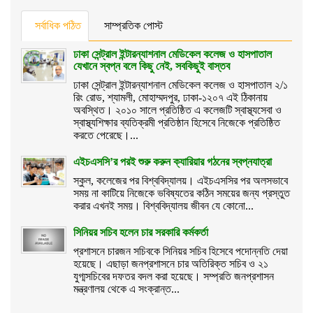
সর্বাধিক পঠিত
সাম্প্রতিক পোস্ট
ঢাকা সেন্ট্রাল ইন্টারন্যাশনাল মেডিকেল কলেজ ও হাসপাতাল
যেখানে স্বপ্ন বলে কিছু নেই, সবকিছুই বাস্তব
ঢাকা সেন্ট্রাল ইন্টারন্যাশনাল মেডিকেল কলেজ ও হাসপাতাল ২/১
রিং রোড, শ্যামলী, মোহাম্মদপুর, ঢাকা-১২০৭ এই ঠিকানায়
অবস্থিত। ২০১০ সালে প্রতিষ্ঠিত এ কলেজটি স্বাস্থ্যসেবা ও
স্বাস্থ্যশিক্ষার ব্যতিক্রমী প্রতিষ্ঠান হিসেবে নিজেকে প্রতিষ্ঠিত
করতে পেরেছে।...
এইচএসসি’র পরই শুরু করুন ক্যারিয়ার গঠনের স্বপ্নযাত্রা
স্কুল, কলেজের পর বিশ্ববিদ্যালয়। এইচএসসির পর অলসভাবে
সময় না কাটিয়ে নিজেকে ভবিষ্যতের কঠিন সময়ের জন্য প্রস্তুত
করার এখনই সময়। বিশ্ববিদ্যালয় জীবন যে কোনো...
সিনিয়র সচিব হলেন চার সরকারি কর্মকর্তা
প্রশাসনে চারজন সচিবকে সিনিয়র সচিব হিসেবে পদোন্নতি দেয়া
হয়েছে। এছাড়া জনপ্রশাসনে চার অতিরিক্ত সচিব ও ২১
যুগ্মসচিবের দফতর বদল করা হয়েছে। সম্প্রতি জনপ্রশাসন
মন্ত্রণালয় থেকে এ সংক্রান্ত...