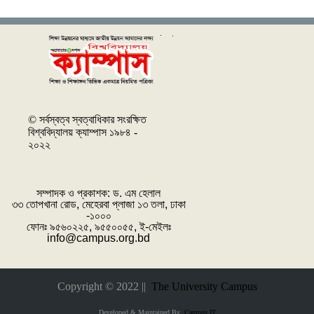
© সর্বস্বত্ব স্বত্বাধিকার সংরক্ষিত
বিশ্ববিদ্যালয় ক্যাম্পাস ১৯৮৪ -
২০২২
সম্পাদক ও প্রকাশক: ‌ড. এম হেলাল
৩৩ তোপখানা রোড, মেহেরবা প্লাজা ১৩ তলা, ঢাকা
-১০০০
ফোনঃ ৯৫৬০২২৫, ৯৫৫০০৫৫, ই-মেইলঃ
info@campus.org.bd
Copyright © 2022 ||
The University Campus
Developed & Maintained By
Campus IT