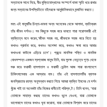
সন্তানকে সাথে নিয়ে, বীর মুক্তিযোদ্ধাদের সংস্পর্শে থাকা স্মৃতি ধরে রাখার
জন্য সন্তানের উপস্থিতিতে তাঁদেরকে আনুষ্ঠানিকভাবে সন্মানিত করতে।
মহৎ এই মানুষটির চিন্তা-ভাবনা অন্য অনেকের থেকে আলাদা, ব্যতিক্রম
তাঁর জীবন দর্শনও। সব কিছুকে সহজ করে ভাবতে পারা পরোপকারী এই
ব্যক্তিত্ব মনে করেন,‘জীবন সহজ নয়, জীবনকে সহজ করে নিতে হয়
কখনও প্রার্থনা করে, কখনও অপেক্ষা করে, কখনও ক্ষমা করে আবার
কখনওবা কাউকে এড়িয়ে চলে’। প্রচন্ড মানসিক শক্তি ও মানবিক
বোধসম্পন্ন একজন স্বপ্নবাজ মানুষ তিনি, যার সুদক্ষ নেতৃত্বে শূণ্য থেকে
শুরু করে ফরাজী হাসপাতাল ও ফরাজী ডেন্টাল আজ সারা বাংলাদেশে
চিকিৎসাসেবায় এক আস্থার নাম। তাঁর এই হাসপাতালটির ব্যাপক
জনপ্রিয়তার রহস্য অনুসন্ধান করতে গিয়ে আমরা ব্যক্তি ইমনের যে দর্শন
খুঁজে পাই তা অনেকটা তাঁর নিজের বানীতেই পরিস্ফ‚ট। তিনি বলেন, ‘যারা
তোমাকে সাহায্য করছে তাদের কখনও ভুলে যেওনা, যারা তোমাকে
ভালোবাসে তাদের কখনও ঘৃনা করোনা, যারা তোমাকে বিশ্বাস করে তাদের