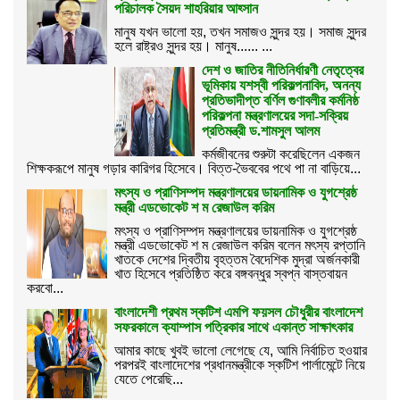
পরিচালক সৈয়দ শাহরিয়ার আহ্সান
মানুষ যখন ভালো হয়, তখন সমাজও সুন্দর হয়। সমাজ সুন্দর
হলে রাষ্ট্রও সুন্দর হয়। মানুষ...... ...
দেশ ও জাতির নীতিনির্ধারণী নেতৃত্বের
ভূমিকায় যশস্বী পরিকল্পনাবিদ, অনন্য
প্রতিভাদীপ্ত বর্ণিল গুণাবলীর কর্মনিষ্ঠ
পরিকল্পনা মন্ত্রণালয়ের সদা-সক্রিয়
প্রতিমন্ত্রী ড.শামসুল আলম
কর্মজীবনের শুরুটা করেছিলেন একজন
শিক্ষকরূপে মানুষ গড়ার কারিগর হিসেবে। বিত্ত-ভৈববের পথে পা না বাড়িয়ে...
মৎস্য ও প্রাণিসম্পদ মন্ত্রণালয়ের ডায়নামিক ও যুগশ্রেষ্ঠ
মন্ত্রী এডভোকেট শ ম রেজাউল করিম
মৎস্য ও প্রাণিসম্পদ মন্ত্রণালয়ের ডায়নামিক ও যুগশ্রেষ্ঠ
মন্ত্রী এডভোকেট শ ম রেজাউল করিম বলেন মৎস্য রপ্তানি
খাতকে দেশের দ্বিতীয় বৃহত্তম বৈদেশিক মুদ্রা অর্জনকারী
খাত হিসেবে প্রতিষ্ঠিত করে বঙ্গবন্ধুর স্বপ্ন বাস্তবায়ন
করবো...
বাংলাদেশী প্রথম স্কটিশ এমপি ফয়সল চৌধুরীর বাংলাদেশ
সফরকালে ক্যাম্পাস পত্রিকার সাথে একান্ত সাক্ষাৎকার
আমার কাছে খুবই ভালো লেগেছে যে, আমি নির্বাচিত হওয়ার
পরপরই বাংলাদেশের প্রধানমন্ত্রীকে স্কটিশ পার্লামেন্টে নিয়ে
যেতে পেরেছি...