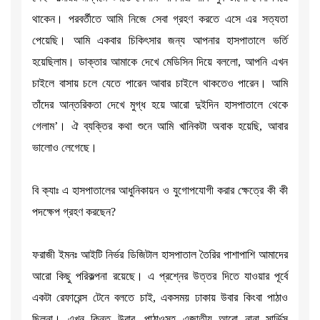
থাকেন। পরবর্তীতে আমি নিজে সেবা গ্রহণ করতে এসে এর সত্যতা
পেয়েছি। আমি একবার চিকিৎসার জন্য আপনার হাসপাতালে ভর্তি
হয়েছিলাম। ডাক্তার আমাকে দেখে মেডিসিন দিয়ে বললো, আপনি এখন
চাইলে বাসায় চলে যেতে পারেন আবার চাইলে থাকতেও পারেন। আমি
তাঁদের আন্তরিকতা দেখে মুগ্ধ হয়ে আরো দুইদিন হাসপাতালে থেকে
গেলাম’। ঐ ব্যক্তির কথা শুনে আমি খানিকটা অবাক হয়েছি, আবার
ভালোও লেগেছে।
বি ক্যাঃ এ হাসপাতালের আধুনিকায়ন ও যুগোপযোগী করার ক্ষেত্রে কী কী
পদক্ষেপ গ্রহণ করছেন?
ফরাজী ইমনঃ আইটি নির্ভর ডিজিটাল হাসপাতাল তৈরির পাশাপাশি আমাদের
আরো কিছু পরিকল্পনা রয়েছে। এ প্রশ্নের উত্তর দিতে যাওয়ার পূর্বে
একটা রেফারেন্স টেনে বলতে চাই, একসময় ঢাকায় উবার কিংবা পাঠাও
ছিলনা। এখন কিন্তু উবার, পাঠাওসহ এজাতীয় আরো নানা সার্ভিস