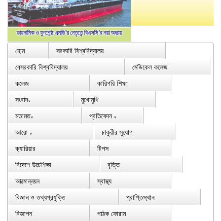
হোম
সরকারি বিশ্ববিদ্যালয়
বেসরকারি বিশ্ববিদ্যালয়
মেডিকেল কলেজ
কলেজ
কারিগরি শিক্ষা
সংবাদ
মুখোমুখি
∨
মতামত
প্রতিবেদন
∨
∨
আরো
চাকুরীর সুযোগ
∨
ক্যারিয়ার
টিপস
বিদেশে উচ্চশিক্ষা
বৃত্তি
আত্মোন্নয়ন
স্বাস্থ্য
বিজ্ঞান ও তথ্যপ্রযুক্তি
প্রাপ্তিস্থান
বিজ্ঞাপন
পাঠক ফোরাম