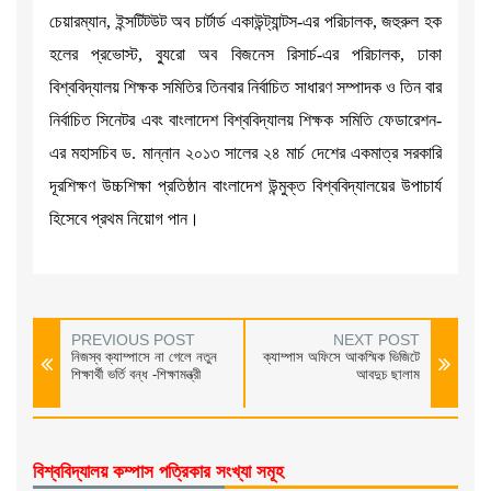
চেয়ারম্যান, ইন্সটিটউট অব চার্টার্ড একাউন্ট্যান্টস-এর পরিচালক, জহুরুল হক
হলের প্রভোস্ট, ব্যুরো অব বিজনেস রিসার্চ-এর পরিচালক, ঢাকা
বিশ্ববিদ্যালয় শিক্ষক সমিতির তিনবার নির্বাচিত সাধারণ সম্পাদক ও তিন বার
নির্বাচিত সিনেটর এবং বাংলাদেশ বিশ্ববিদ্যালয় শিক্ষক সমিতি ফেডারেশন-
এর মহাসচিব ড. মান্নান ২০১৩ সালের ২৪ মার্চ দেশের একমাত্র সরকারি
দূরশিক্ষণ উচ্চশিক্ষা প্রতিষ্ঠান বাংলাদেশ উন্মুক্ত বিশ্ববিদ্যালয়ের উপাচার্য
হিসেবে প্রথম নিয়োগ পান।
PREVIOUS POST
NEXT POST
নিজস্ব ক্যাম্পাসে না গেলে নতুন
ক্যাম্পাস অফিসে আকস্মিক ভিজিটে
শিক্ষার্থী ভর্তি বন্ধ -শিক্ষামন্ত্রী
আবদুচ ছালাম
বিশ্ববিদ্যালয় কম্পাস পত্রিকার সংখ্যা সমূহ