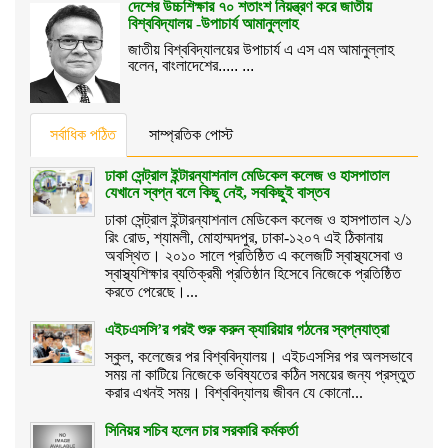
দেশের উচ্চশিক্ষার ৭০ শতাংশ নিয়ন্ত্রণ করে জাতীয়
বিশ্ববিদ্যালয় -উপাচার্য আমানুল্লাহ
জাতীয় বিশ্ববিদ্যালয়ের উপাচার্য এ এস এম আমানুল্লাহ
বলেন, বাংলাদেশের..... ...
সর্বাধিক পঠিত
সাম্প্রতিক পোস্ট
ঢাকা সেন্ট্রাল ইন্টারন্যাশনাল মেডিকেল কলেজ ও হাসপাতাল
যেখানে স্বপ্ন বলে কিছু নেই, সবকিছুই বাস্তব
ঢাকা সেন্ট্রাল ইন্টারন্যাশনাল মেডিকেল কলেজ ও হাসপাতাল ২/১
রিং রোড, শ্যামলী, মোহাম্মদপুর, ঢাকা-১২০৭ এই ঠিকানায়
অবস্থিত। ২০১০ সালে প্রতিষ্ঠিত এ কলেজটি স্বাস্থ্যসেবা ও
স্বাস্থ্যশিক্ষার ব্যতিক্রমী প্রতিষ্ঠান হিসেবে নিজেকে প্রতিষ্ঠিত
করতে পেরেছে।...
এইচএসসি’র পরই শুরু করুন ক্যারিয়ার গঠনের স্বপ্নযাত্রা
স্কুল, কলেজের পর বিশ্ববিদ্যালয়। এইচএসসির পর অলসভাবে
সময় না কাটিয়ে নিজেকে ভবিষ্যতের কঠিন সময়ের জন্য প্রস্তুত
করার এখনই সময়। বিশ্ববিদ্যালয় জীবন যে কোনো...
সিনিয়র সচিব হলেন চার সরকারি কর্মকর্তা