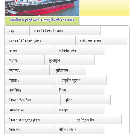
হোম
সরকারি বিশ্ববিদ্যালয়
বেসরকারি বিশ্ববিদ্যালয়
মেডিকেল কলেজ
কলেজ
কারিগরি শিক্ষা
সংবাদ
মুখোমুখি
∨
মতামত
প্রতিবেদন
∨
∨
আরো
চাকুরীর সুযোগ
∨
ক্যারিয়ার
টিপস
বিদেশে উচ্চশিক্ষা
বৃত্তি
আত্মোন্নয়ন
স্বাস্থ্য
বিজ্ঞান ও তথ্যপ্রযুক্তি
প্রাপ্তিস্থান
বিজ্ঞাপন
পাঠক ফোরাম