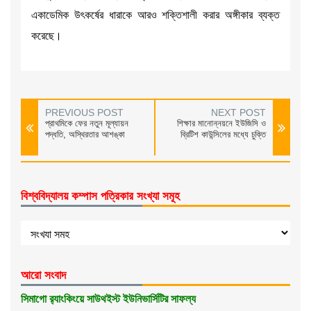
একাডেমিক উৎকর্ষের ধারাকে আরও শক্তিশালী করার অঙ্গীকার ব্যক্ত
করেছে।
PREVIOUS POST
NEXT POST
প্রাথমিকে ফের নতুন মূল্যায়ন
শিক্ষার মানোন্নয়নে ইউজিসি ও
পদ্ধতি, অস্থিরতার আশঙ্কা
ব্রিটিশ কাউন্সিলের মধ্যে চুক্তি
বিশ্ববিদ্যালয় কম্পাস পত্রিকার সংখ্যা সমূহ
আরো সংবাদ
সিমাগো র‌্যাংকিংয়ে সাউথইস্ট ইউনিভার্সিটির সাফল্য