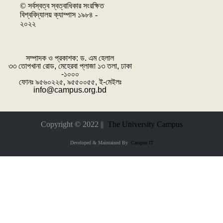
© সর্বস্বত্ব স্বত্বাধিকার সংরক্ষিত
বিশ্ববিদ্যালয় ক্যাম্পাস ১৯৮৪ -
২০২২
সম্পাদক ও প্রকাশক: ‌ড. এম হেলাল
৩৩ তোপখানা রোড, মেহেরবা প্লাজা ১৩ তলা, ঢাকা
-১০০০
ফোনঃ ৯৫৬০২২৫, ৯৫৫০০৫৫, ই-মেইলঃ
info@campus.org.bd
Copyright © 2022 ||
The University Campus
Developed & Maintained By
Campus IT