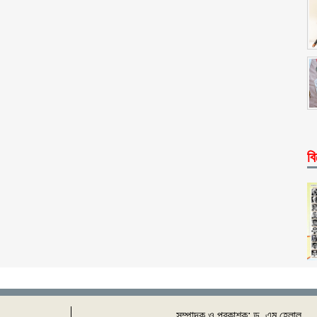
বি
সম্পাদক ও প্রকাশক: ‌ড. এম হেলাল