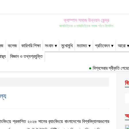
ক্যাম্পাস সমাজ উন্নয়ন কেন্দ্র
জ্ঞানভিত্তিক ও ন্যায়ভিত্তিক সমাজ গঠনে নিবেদিত
েজ
কলেজ
কারিগরি শিক্ষা
সংবাদ
মুখোমুখি
মতামত
প্রতিবেদন
আরো
াস্থ্য
বিজ্ঞান ও তথ্যপ্রযুক্তি
●
বিশ্বসেরার স্বীকৃতি পেয়েছে
বি
ল্য
আ
্যাংকিংয়ে প্রকাশিত ২০২৬ সালের র‌্যাংকিংয়ে বাংলাদেশের বিশ্ববিদ্যালয়গুলোর